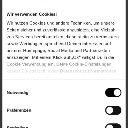
Montageanleitung ist der Aufbau denkbar einfach!
Wir verwenden Cookies!
________________________________________________
Wir nutzen Cookies und andere Techniken, um unsere
Technische Daten
Seiten sicher und zuverlässig anzubieten, eine Vielzahl
von Services bereitzustellen, diese stetig zu verbessern
Farben
sowie Werbung entsprechend Deinen Interessen auf
Korpus, Fronten: Artisan-Eiche
unserer Homepage, Social Media und Partnerseiten
Regale (innen): Anthrazit (matt)
anzuzeigen. Mit einem Klick auf „Ok“ willigst Du in die
Cookie Verwendung ein. Deine Cookie-Einstellungen
Maße
kannst Du jederzeit in den
Datenschutzinformationen
Spiegelschrank: 100 x 75 x 18 cm (BxHxT)
Waschtischunterschrank: 100 x 60 x 45,5 cm (BxHxT)
ändern bzw. widerrufen.
Hochschrank: 50 x 170 x 33 cm (BxHxT)
Einwilligungsauswahl
Midischrank: 37,8 x 80 x 33 cm (BxHxT)
Notwendig
Gewicht
Spiegelschrank: 18,9 kg
Präferenzen
Waschtischunterschrank: 37,7 kg
Hochschrank: 41 kg
Midischrank: 10 kg
Statistiken