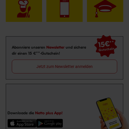
15€
**
Newsletter Anmeldung
Abonniere unseren
Newsletter
und sichere
Gutschein
dir einen 15 €**-Gutschein!
Jetzt zum Newsletter anmelden
Downloade die
Netto plus App!