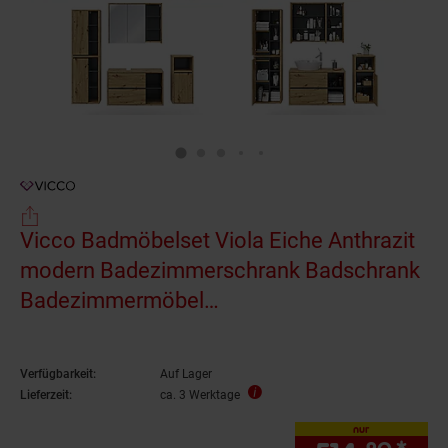
Vicco Badmöbelset Viola Eiche Anthrazit
modern Badezimmerschrank Badschrank
Badezimmermöbel
Waschtischunterschrank Spiegelschrank
Midischrank Hochschrank Schranktür
Verfügbarkeit:
Auf Lager
Schrankfach Ablage Aufbewahrung
Lieferzeit:
ca. 3 Werktage
nur