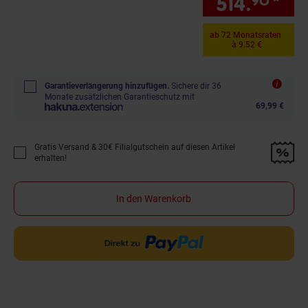
514.
*
nur
90
ab 72 Monatsraten
à 9.52 €
Garantieverlängerung hinzufügen.
Sichere dir 36
Monate zusätzlichen Garantieschutz mit
69,99 €
Gratis Versand & 30€ Filialgutschein auf diesen Artikel
Promotion "Gratis Versand &amp; 30€ Filialgutschein auf diesen Artikel 
erhalten!
In den Warenkorb