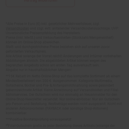
*Alle Preise in Euro (€) inkl. gesetzlicher Mehrwertsteuer, zzgl.
Fußnoten
Versandkosten
und zzgl. evtl. anfallender Versandkostenzuschläge. UVP:
Unverbindliche Preisempfehlung des Herstellers.
Preise (inkl. MwSt.) und Verkaufseinheiten (Stückzahl/Mengeneinheit)
können im Online-Shop abweichen.
Statt- und durchgestrichene Preise beziehen sich auf unseren zuvor
geforderten Verkaufspreis.
Alle Artikel solange der Vorrat reicht! Änderungen und Irrtümer vorbehalten.
Abbildungen ähnlich. Die abgebildeten Artikel können wegen des
begrenzten Angebots schon am ersten Tag ausverkauft sein.
Abgabe nur in haushaltsüblichen Mengen!
**15€ Rabatt im Netto Online-Shop auf das komplette Sortiment ab einem
Mindestbestellwert von 200 €. Ausgenommen: Kategorie Multimedia,
Gutscheine, Bücher und Pre- & Anfangsmilchnahrung sowie gesondert
gekennzeichnete Artikel. Keine Anrechnung auf Versandkosten und Filial-
Abholservices. Der Gutschein wird nur einmalig an Neuanmelder für den
Online-Shop-Newsletter versendet. Nur online einlösbar. Nur ein Gutschein
pro Person und Bestellung. Restbeträge werden nicht ausgezahlt. Nicht mit
anderen Aktionsvorteilen (PAYBACK oder sonstige Shop-Aktionen)
kombinierbar.
***Positive Bonitätsprüfung vorausgesetzt
²⁰Filial-Gutschein gratis zu jeder Bestellung dieses Artikels (solange der
Vorrat reicht). Versand des Filial-Gutscheins erfolgt 4 Wochen nach