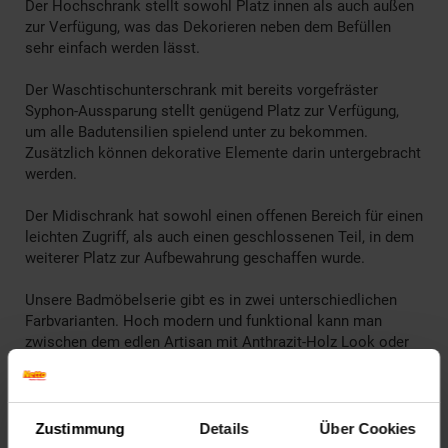
Der Hochschrank stellt sowohl Platz innen als auch außen
zur Verfügung, was das Dekorieren neben dem Befüllen
sehr einfach werden lässt.
Der Waschtischunterschrank mit bereits vorgefräster
Syphon-Aussparung stellt genügend Platz zur Verfügung,
um alle Badutensilien spielend unter zu bekommen.
Zusätzlich können dekorative Elemente darin untergebracht
werden.
Der Midischrank hat sowohl einen offenen Bereich für einen
leichten Zugriff, als auch einen geschlossenen Teil, in dem
weiterer Platz zur Aufbewahrung geschaffen wurde.
Unsere Badmöbelserie gibt es in zwei unterschiedlichen
Farbvarianten. Hoch modern und funktional kann man
zwischen dem edlen Artisan mit Anthrazit-Holz Look oder
Weiß matt mit Anthrazit Look wählen. Diese Design-
Highlights werden sich hervorragend in jedes Bad einfügen
und machen es zu einem Hingucker in jedem Zuhause.
Zustimmung
Details
Über Cookies
Mit Hilfe der im Lieferumfang enthaltenen, bebilderten