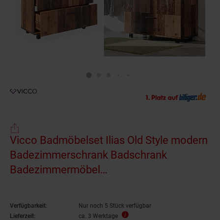
Vicco Badmöbelset Ilias Old Style modern
Badezimmerschrank Badschrank
Badezimmermöbel
Waschtischunterschrank
Waschbeckenunterschrank
Verfügbarkeit:
Nur noch 5 Stück verfügbar
Spiegelschrank Schranktür Schrankfach
Lieferzeit:
ca. 3 Werktage