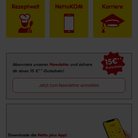
Rezeptwelt
NettoKOM
Karriere
15€
**
Newsletter Anmeldung
Abonniere unseren
Newsletter
und sichere
Gutschein
dir einen 15 €**-Gutschein!
Jetzt zum Newsletter anmelden
Downloade die
Netto plus App!