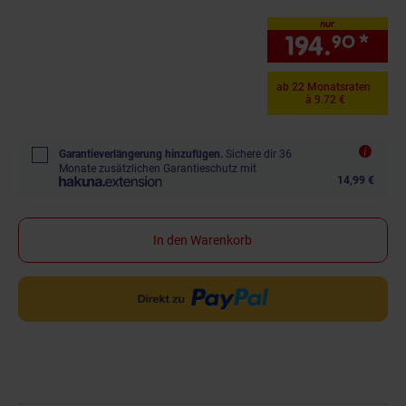
Schrankschublade
nur
194.
*
nur
90
ab 22 Monatsraten
à 9.72 €
Garantieverlängerung hinzufügen.
Sichere dir 36
Monate zusätzlichen Garantieschutz mit
14,99 €
In den Warenkorb