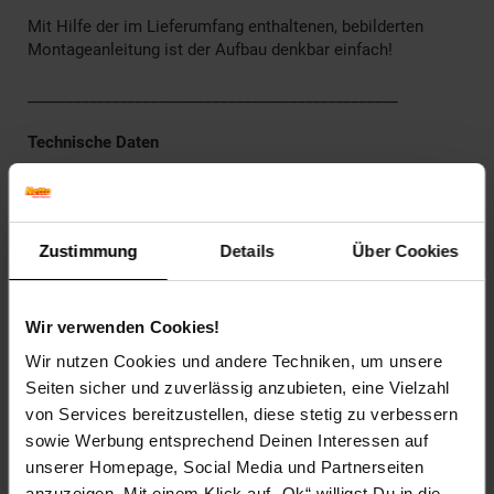
Mit Hilfe der im Lieferumfang enthaltenen, bebilderten
Montageanleitung ist der Aufbau denkbar einfach!
________________________________________________
Technische Daten
Farben
Korpus: Old Style, matt
Fronten: Old Style, matt
Zustimmung
Details
Über Cookies
Rückwand: Weiß, matt
Griffe und Füße: Alu-Optik
Wir verwenden Cookies!
Maße
Spiegelschrank: 80 x 64 x 21 cm (BxHxT)
Wir nutzen Cookies und andere Techniken, um unsere
Waschbeckenunterschrank: 80 x 60,8 x 33 cm (BxHxT)
Seiten sicher und zuverlässig anzubieten, eine Vielzahl
Griffe: 12,8 cm (B)
von Services bereitzustellen, diese stetig zu verbessern
Füße: 6 cm (H)
sowie Werbung entsprechend Deinen Interessen auf
Gewicht
unserer Homepage, Social Media und Partnerseiten
Spiegelschrank: 18 kg
anzuzeigen. Mit einem Klick auf „Ok“ willigst Du in die