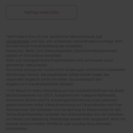
Vertrag widerrufen
*Alle Preise in Euro (€) inkl. gesetzlicher Mehrwertsteuer, zzgl.
Fußnoten
Versandkosten
und zzgl. evtl. anfallender Versandkostenzuschläge. UVP:
Unverbindliche Preisempfehlung des Herstellers.
Preise (inkl. MwSt.) und Verkaufseinheiten (Stückzahl/Mengeneinheit)
können im Online-Shop abweichen.
Statt- und durchgestrichene Preise beziehen sich auf unseren zuvor
geforderten Verkaufspreis.
Alle Artikel solange der Vorrat reicht! Änderungen und Irrtümer vorbehalten.
Abbildungen ähnlich. Die abgebildeten Artikel können wegen des
begrenzten Angebots schon am ersten Tag ausverkauft sein.
Abgabe nur in haushaltsüblichen Mengen!
**15€ Rabatt im Netto Online-Shop auf das komplette Sortiment ab einem
Mindestbestellwert von 200 €. Ausgenommen: Kategorie Multimedia,
Gutscheine, Bücher und Pre- & Anfangsmilchnahrung sowie gesondert
gekennzeichnete Artikel. Keine Anrechnung auf Versandkosten und Filial-
Abholservices. Der Gutschein wird nur einmalig an Neuanmelder für den
Online-Shop-Newsletter versendet. Nur online einlösbar. Nur ein Gutschein
pro Person und Bestellung. Restbeträge werden nicht ausgezahlt. Nicht mit
anderen Aktionsvorteilen (PAYBACK oder sonstige Shop-Aktionen)
kombinierbar.
***Positive Bonitätsprüfung vorausgesetzt