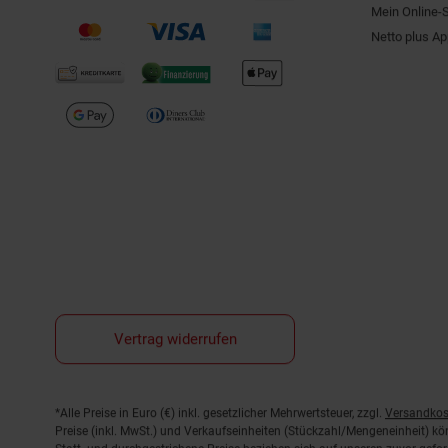
Mein Online-
Netto plus A
Vertrag widerrufen
Fußnoten
*Alle Preise in Euro (€) inkl. gesetzlicher Mehrwertsteuer, zzgl.
Versandkos
Preise (inkl. MwSt.) und Verkaufseinheiten (Stückzahl/Mengeneinheit) k
Statt- und durchgestrichene Preise beziehen sich auf unseren zuvor gefor