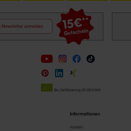
15€
**
m Newsletter anmelden
Gutschein
Folge
uns
auf
Bio Zertifizierung
DE-ÖKO-060
Unsere
Siegel
Informationen
Kontakt