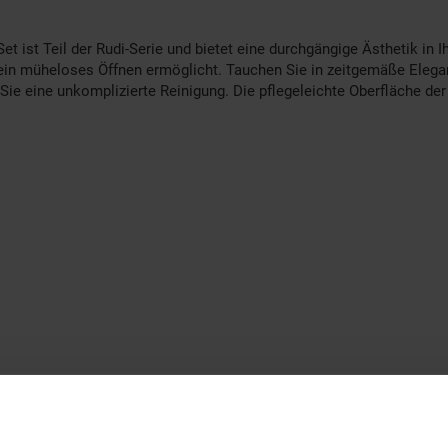
 ist Teil der Rudi-Serie und bietet eine durchgängige Ästhetik in
e ein müheloses Öffnen ermöglicht. Tauchen Sie in zeitgemäße Eleg
Sie eine unkomplizierte Reinigung. Die pflegeleichte Oberfläche d