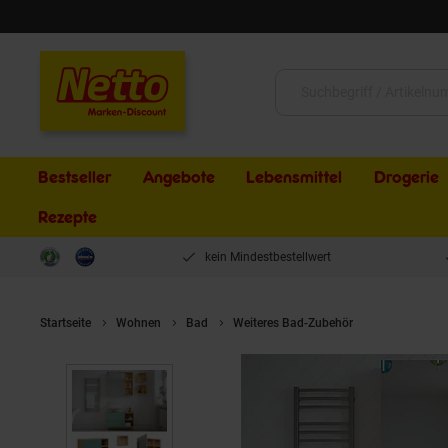
Schließen
Suche:
Bestseller
Angebote
Lebensmittel
Drogerie
Rezepte
kein Mindestbestellwert
Startseite
Wohnen
Bad
Weiteres Bad-Zubehör
Vicco Badmö