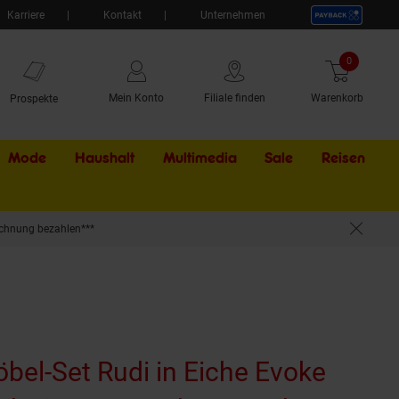
Karriere
Kontakt
Unternehmen
0
Artikel
Mein Konto
Filiale finden
Warenkorb
Prospekte
Mode
Haushalt
Multimedia
Sale
Externer Li
Reisen
chnung bezahlen***
nunterschrank Spiegelschrank Wandregal
bel-Set Rudi in Eiche Evoke