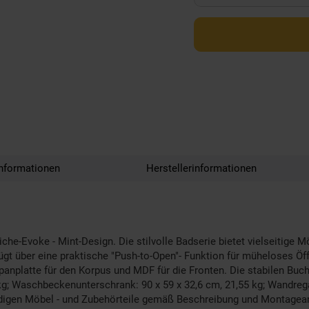
nformationen
Herstellerinformationen
he-Evoke - Mint-Design. Die stilvolle Badserie bietet vielseitige 
rfügt über eine praktische "Push-to-Open"- Funktion für müheloses 
nplatte für den Korpus und MDF für die Fronten. Die stabilen Buch
g; Waschbeckenunterschrank: 90 x 59 x 32,6 cm, 21,55 kg; Wandregal
gen Möbel - und Zubehörteile gemäß Beschreibung und Montageanlei