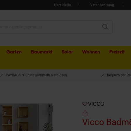
Über Netto
Verantwortung
Garten
Baumarkt
Solar
Wohnen
Freizeit
PAYBACK °Punkte sammeln & einlösen
bequem per Re
bel-Set Rudi in Eiche Evoke Mintgrün, Badezimmer, moderne Badserie Waschbecke
Vicco Badmö