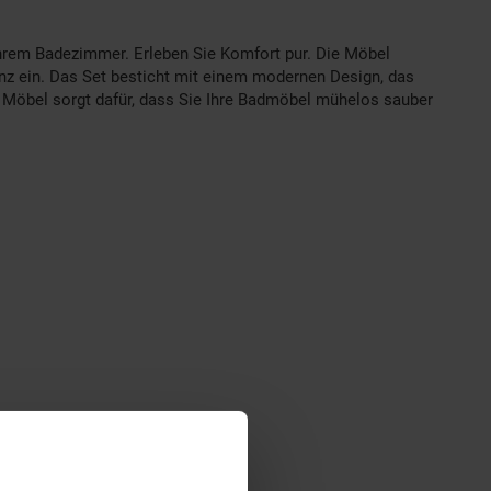
 Ihrem Badezimmer. Erleben Sie Komfort pur. Die Möbel
anz ein. Das Set besticht mit einem modernen Design, das
er Möbel sorgt dafür, dass Sie Ihre Badmöbel mühelos sauber