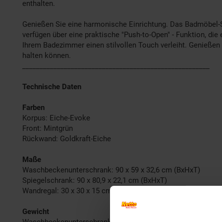
enthalten.
Genießen Sie eine harmonische Einrichtung. Das Badmöbel-Set
verfügen über eine praktische "Push-to-Open" - Funktion, di
Ihrem Badezimmer einen stilvollen Touch verleiht. Genießen 
halten können.
______________________________________________________
Technische Daten
Farben
Korpus: Eiche-Evoke
Front: Mintgrün
Rückwand: Goldkraft-Eiche
Maße
Waschbeckenunterschrank: 90 x 59 x 32,6 cm (BxHxT)
Spiegelschrank: 90 x 80,9 x 22,1 cm (BxHxT)
Wandregal: 30 x 30 x 15 cm (BxHxT)
Gewicht
Waschbeckenunterschrank: 21,55 kg