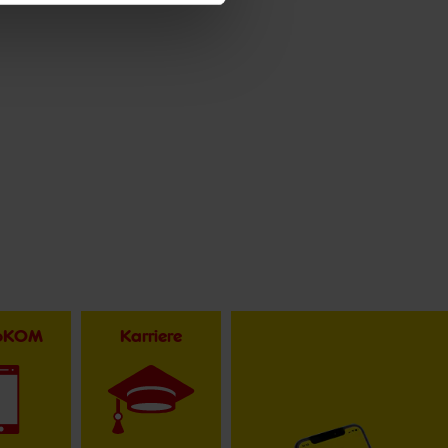
toKOM
Karriere