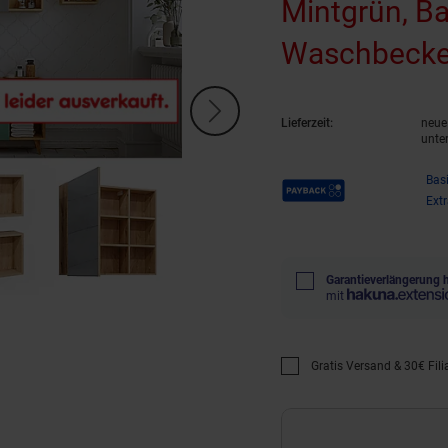
Mintgrün, B
Waschbecken
Wandregal
(
Lieferzeit:
neue 
unte
Payback Punkte
Bas
Ext
Garantieverlängerung 
mit
Gratis Versand & 30€ Filia
Promotion "Gratis Versan