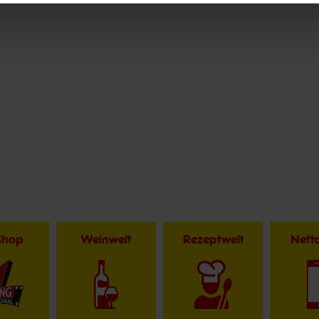
Shop
Weinwelt
Rezeptwelt
Net