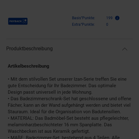
Payback Punkte
Basis°Punkte:
199
Extra°Punkte:
0
Produktbeschreibung
Artikelbeschreibung
• Mit dem stilvollen Set unserer Izan-Serie treffen Sie eine
gute Entscheidung für Ihr Badezimmer. Das optimale
Design passt universell in jede Wohnung.
• Das Badezimmerschrank-Set hat geschlossene und offene
Fächer, kann an der Wand aufgehängt werden und bietet viel
Stauraum. Ideal für die Organisation von Badutensilien.
• MATERIAL: Das Badmöbel-Set besteht aus pflegeleichter,
melaminharzbeschichteter 16 mm Spanplatte. Das
Waschbecken ist aus Keramik gefertigt.
• MAßE: Badezimmer-Set, bestehend aus 4 Teilen. Alle