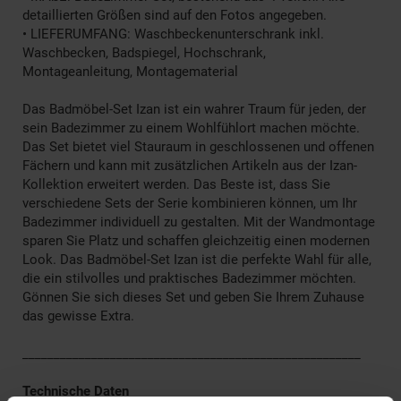
detaillierten Größen sind auf den Fotos angegeben.
• LIEFERUMFANG: Waschbeckenunterschrank inkl.
Waschbecken, Badspiegel, Hochschrank,
Montageanleitung, Montagematerial
Das Badmöbel-Set Izan ist ein wahrer Traum für jeden, der
sein Badezimmer zu einem Wohlfühlort machen möchte.
Das Set bietet viel Stauraum in geschlossenen und offenen
Fächern und kann mit zusätzlichen Artikeln aus der Izan-
Kollektion erweitert werden. Das Beste ist, dass Sie
verschiedene Sets der Serie kombinieren können, um Ihr
Badezimmer individuell zu gestalten. Mit der Wandmontage
sparen Sie Platz und schaffen gleichzeitig einen modernen
Look. Das Badmöbel-Set Izan ist die perfekte Wahl für alle,
die ein stilvolles und praktisches Badezimmer möchten.
Gönnen Sie sich dieses Set und geben Sie Ihrem Zuhause
das gewisse Extra.
______________________________________________________
Technische Daten