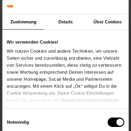
Farbe
Grau
Zustimmung
Details
Über Cookies
Maße
Waschtischunterschrank: 80 x 59,3 x 46 cm (BxHxT)
Badspiegel: 80,1 x 62 x 12 cm (BxHxT)
Wir verwenden Cookies!
Hochschrank: 36,6 x 171,6 x 33,2 cm (BxHxT)
Wir nutzen Cookies und andere Techniken, um unsere
Seiten sicher und zuverlässig anzubieten, eine Vielzahl
Gewicht
66,29 kg
von Services bereitzustellen, diese stetig zu verbessern
sowie Werbung entsprechend Deinen Interessen auf
Material
unserer Homepage, Social Media und Partnerseiten
Korpus: Spanplatte, 16 mm, melaminharzbeschichtet
anzuzeigen. Mit einem Klick auf „Ok“ willigst Du in die
Waschbecken: Keramik
Cookie Verwendung ein. Deine Cookie-Einstellungen
kannst Du jederzeit in den
Datenschutzinformationen
______________________________________________________
ändern bzw. widerrufen.
Lieferumfang
Einwilligungsauswahl
Notwendig
• 1 Waschbeckenunterschrank inkl. Waschbecken