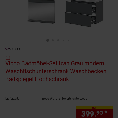
Vicco Badmöbel-Set Izan Grau modern
Waschtischunterschrank Waschbecken
Badspiegel Hochschrank
(Produkt aktuell au
Lieferzeit:
neue Ware ist bereits unterwegs
nur
399.
*
nur
90