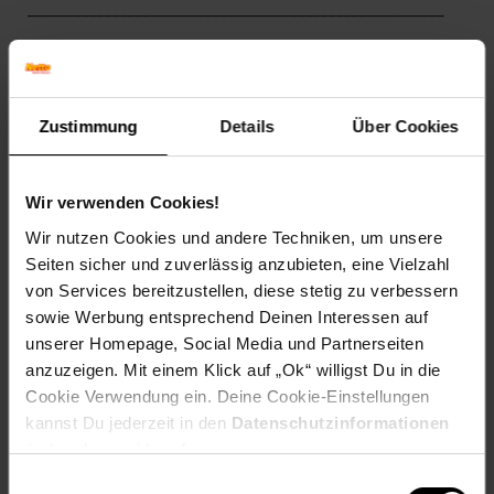
______________________________________________________
Technische Daten
Farben
Korpus: Goldkraft-Eiche
Zustimmung
Details
Über Cookies
Front: Anthrazit
Maße
Wir verwenden Cookies!
Waschbeckenunterschrank: 80 x 58,6 x 41 cm (BxHxT)
Wir nutzen Cookies und andere Techniken, um unsere
Spiegelschrank: 80,1 x 55 x 16,9 cm (BxHxT)
Seiten sicher und zuverlässig anzubieten, eine Vielzahl
Gewicht
von Services bereitzustellen, diese stetig zu verbessern
34,02 kg
sowie Werbung entsprechend Deinen Interessen auf
unserer Homepage, Social Media und Partnerseiten
Material
anzuzeigen. Mit einem Klick auf „Ok“ willigst Du in die
Korpus: Spanplatte, 16 mm, melaminharzbeschichtet
Cookie Verwendung ein. Deine Cookie-Einstellungen
Spiegel: Glas
kannst Du jederzeit in den
Datenschutzinformationen
ändern bzw. widerrufen.
______________________________________________________
Einwilligungsauswahl