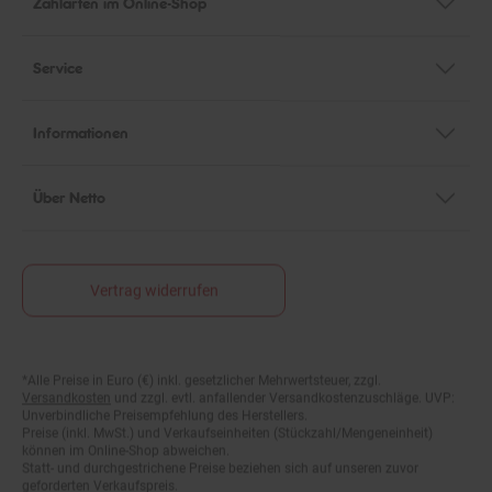
Service
Informationen
Über Netto
Vertrag widerrufen
*Alle Preise in Euro (€) inkl. gesetzlicher Mehrwertsteuer, zzgl.
Fußnoten
Versandkosten
und zzgl. evtl. anfallender Versandkostenzuschläge. UVP:
Unverbindliche Preisempfehlung des Herstellers.
Preise (inkl. MwSt.) und Verkaufseinheiten (Stückzahl/Mengeneinheit)
können im Online-Shop abweichen.
Statt- und durchgestrichene Preise beziehen sich auf unseren zuvor
geforderten Verkaufspreis.
Alle Artikel solange der Vorrat reicht! Änderungen und Irrtümer vorbehalten.