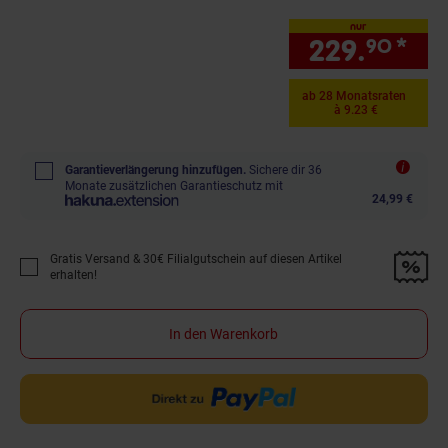
nur
229.
*
nur
90
ab 28 Monatsraten
à 9.23 €
Garantieverlängerung hinzufügen.
Sichere dir 36
Monate zusätzlichen Garantieschutz mit
24,99 €
Gratis Versand & 30€ Filialgutschein auf diesen Artikel
Promotion "Gratis Versand &amp; 30€ Filialgutschein auf diesen Artikel 
erhalten!
In den Warenkorb