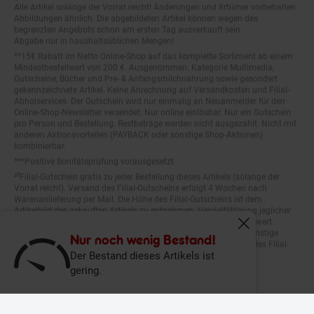
Abbildungen ähnlich. Die abgebildeten Artikel können wegen des
begrenzten Angebots schon am ersten Tag ausverkauft sein.
Abgabe nur in haushaltsüblichen Mengen!
**15€ Rabatt im Netto Online-Shop auf das komplette Sortiment ab einem
Mindestbestellwert von 200 €. Ausgenommen: Kategorie Multimedia,
Gutscheine, Bücher und Pre- & Anfangsmilchnahrung sowie gesondert
gekennzeichnete Artikel. Keine Anrechnung auf Versandkosten und Filial-
Abholservices. Der Gutschein wird nur einmalig an Neuanmelder für den
Online-Shop-Newsletter versendet. Nur online einlösbar. Nur ein Gutschein
pro Person und Bestellung. Restbeträge werden nicht ausgezahlt. Nicht mit
anderen Aktionsvorteilen (PAYBACK oder sonstige Shop-Aktionen)
kombinierbar.
***Positive Bonitätsprüfung vorausgesetzt
²⁰Filial-Gutschein gratis zu jeder Bestellung dieses Artikels (solange der
Vorrat reicht). Versand des Filial-Gutscheins erfolgt 4 Wochen nach
Warenanlieferung per Mail. Die Höhe des Filial-Gutscheins ist dem
Artikelbild des gekauften Artikels zu entnehmen. Vervielfältigung jeglicher
Art nicht gestattet. Der Filial-Gutschein ist ohne Mindesteinkaufswert
einlösbar. Nicht mit anderen Aktionsvorteilen (PAYBACK oder sonstige
Fenster schliess
Shop-Aktionen) kombinierbar. Der jeweilige Gültigkeitszeitraum des Filial-
Nur noch wenig Bestand!
Gutscheins ist darauf vermerkt.
Der Bestand dieses Artikels ist
gering.