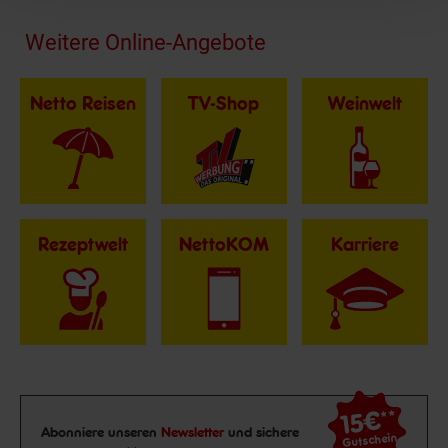
Fußzeile
Weitere Online-Angebote
Netto Reisen
TV-Shop
Weinwelt
Rezeptwelt
NettoKOM
Karriere
15€
**
Newsletter Anmeldung
Abonniere unseren
Newsletter
und sichere
Gutschein