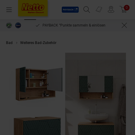
Payback
Prospekte
0
Arti
Menü
Suchfeld einblenden
Filiale finden
Warenkorb
PAYBACK °Punkte sammeln & einlösen
Bad
Weiteres Bad-Zubehör
Vicco Badmöbel-Set Irma Eiche Grün 2-tei