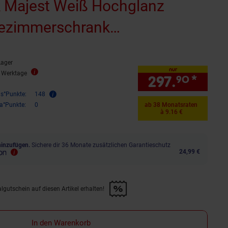
 Majest Weiß Hochglanz
ezimmerschrank
unterschrank Spiegelschrank
Lager
 Schranktür Schrankfach
nur
3 Werktage
297.
*
nur 
90
ublade
is°Punkte:
148
ra°Punkte:
0
ab 38 Monatsraten
à 9.16 €
hinzufügen.
Sichere dir 36 Monate zusätzlichen Garantieschutz
24,99 €
lgutschein auf diesen Artikel erhalten!
d &amp; 30€ Filialgutschein auf diesen Artikel erhalten!" anwenden
In den Warenkorb