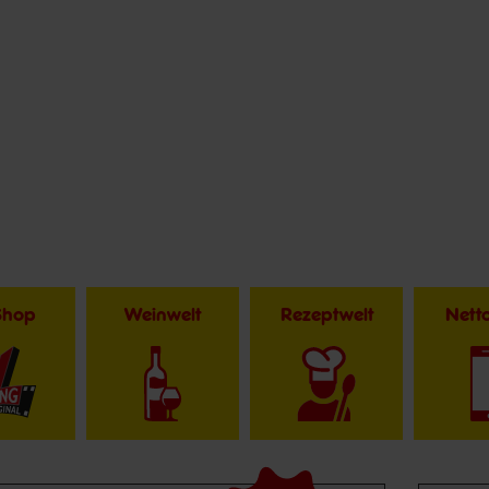
Shop
Weinwelt
Rezeptwelt
Net