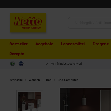
Schließen
Suche:
Bestseller
Angebote
Lebensmittel
Drogerie
Rezepte
kein Mindestbestellwert
Startseite
Wohnen
Bad
Bad-Garnituren
Vicco Badmöbel-Se