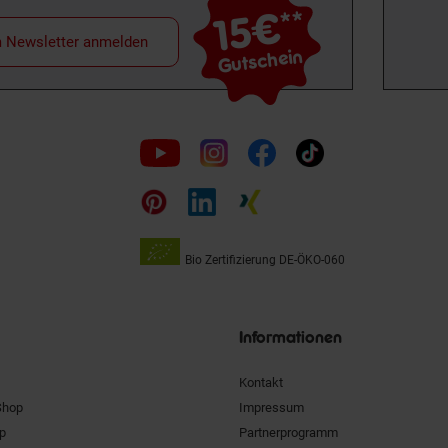
15€
**
m Newsletter anmelden
Gutschein
Folge
uns
auf
Bio Zertifizierung
DE-ÖKO-060
Unsere
Siegel
Informationen
Kontakt
Shop
Impressum
pp
Partnerprogramm