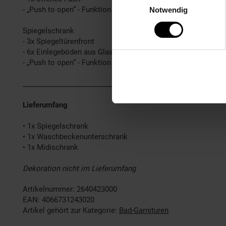
- „Push to open“ - Funktion
Notwendig
Spiegelschrank
- 3x Spiegeltürenfront
- 6x Einlegeböden aus Glas
- „Push to open“ - Funktion
________________________________________________
Lieferumfang
• 1x Spiegelschrank
• 1x Waschbeckenunterschrank
• 1x Midischrank
Dekoration nicht im Lieferumfang
Artikelnummer: 2640423000
EAN: 4066731243020
Artikel gehört zur Kategorie:
Bad-Garnituren