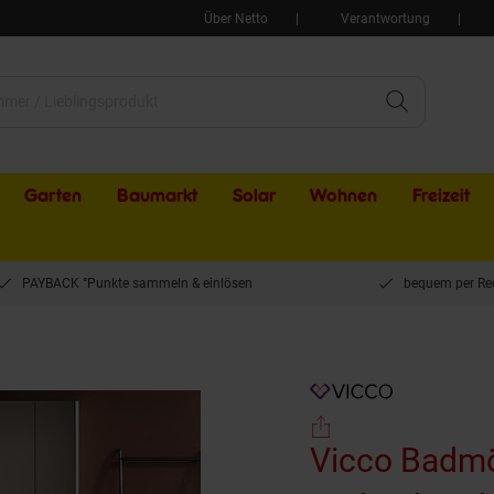
Über Netto
Verantwortung
Garten
Baumarkt
Solar
Wohnen
Freizeit
PAYBACK °Punkte sammeln & einlösen
bequem per Re
t Badezimmer-Möbel Bad-Schrank Majest Weiß Hochglanz modern Badezimmerschr
Vicco Badm