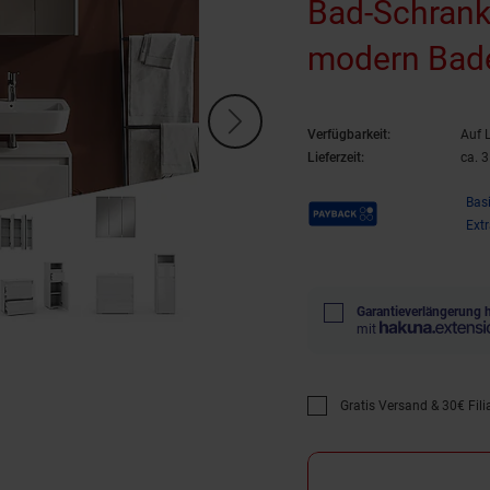
Bad-Schrank
modern Bad
Waschbecken
Verfügbarkeit:
Auf 
Midischrank
Lieferzeit:
ca. 
Schranksch
Payback Punkte
Bas
Ext
Garantieverlängerung 
mit
Gratis Versand & 30€ Filia
Promotion "Gratis Versan