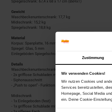
Spiegelschrank: 67,4 x 68 x 17 cm (BxHxT)
Gewicht
Waschbeckenunterschrank: 17,7 kg
Midischrank: 15,2 kg
Spiegelschrank: 18,8 kg
Material
Korpus: Spanplatte, 16 mm, Melaminharzbeschichtung
Spiegel: Glas, 5 mm
Einlegeböden Spiegelschrank: Glas, 3 mm
Zustimmung
Details
Waschbeckenunterschrank
Wir verwenden Cookies!
- 2x grifflose Schubladen mit Rollenführung
- Siphonausschnitt
Wir nutzen Cookies und ander
- „Push to open“ - Funktion
Services bereitzustellen, di
Homepage, Social Media und P
Midischrank
ein. Deine Cookie-Einstellun
- 1x Einlegeboden (fest)
- 1x grifflose Schublade mit Rollenführung
Einwilligungsauswahl
- 1x offenes Fach