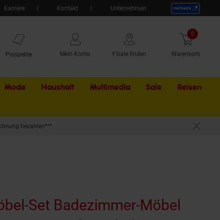
Karriere
Kontakt
Unternehmen
0
Artikel
Mein Konto
Filiale finden
Warenkorb
Prospekte
Mode
Haushalt
Multimedia
Sale
Externer Li
Reisen
chnung bezahlen***
ank Waschbeckenunterschrank Spiegelschrank Midischrank Schr
öbel-Set Badezimmer-Möbel