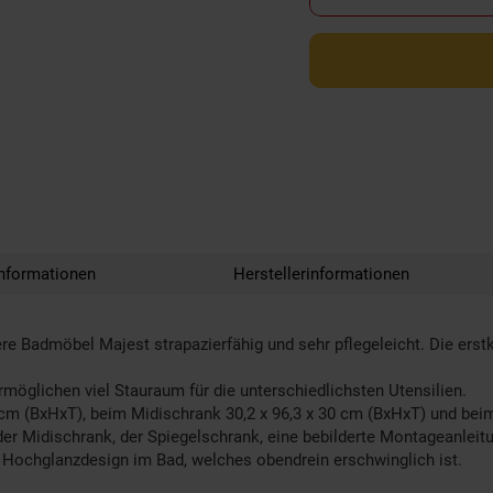
nformationen
Herstellerinformationen
e Badmöbel Majest strapazierfähig und sehr pflegeleicht. Die erstk
rmöglichen viel Stauraum für die unterschiedlichsten Utensilien.
cm (BxHxT), beim Midischrank 30,2 x 96,3 x 30 cm (BxHxT) und beim
er Midischrank, der Spiegelschrank, eine bebilderte Montageanlei
es Hochglanzdesign im Bad, welches obendrein erschwinglich ist.