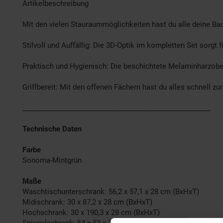
Artikelbeschreibung
Mit den vielen Stauraummöglichkeiten hast du alle deine Badu
Stilvoll und Auffällig: Die 3D-Optik im kompletten Set sorgt
Praktisch und Hygienisch: Die beschichtete Melaminharzober
Griffbereit: Mit den offenen Fächern hast du alles schnell z
______________________________________________________
Technische Daten
Farbe
Sonoma-Mintgrün
Maße
Waschtischunterschrank: 56,2 x 57,1 x 28 cm (BxHxT)
Midischrank: 30 x 87,2 x 28 cm (BxHxT)
Hochschrank: 30 x 190,3 x 28 cm (BxHxT)
Spiegelschrank: 54 x 53 x 16 cm (BxHxT)