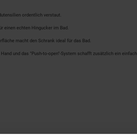
tensilien ordentlich verstaut.
 für einen echten Hingucker im Bad.
fläche macht den Schrank ideal für das Bad.
ur Hand und das "Push-to-open"-System schafft zusätzlich ein einfac