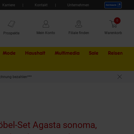
Karriere
Kontakt
Unternehmen
0
Artikel
Mein Konto
Filiale finden
Warenkorb
Prospekte
Mode
Haushalt
Multimedia
Sale
Externer Li
Reisen
chnung bezahlen***
bel-Set Agasta sonoma,