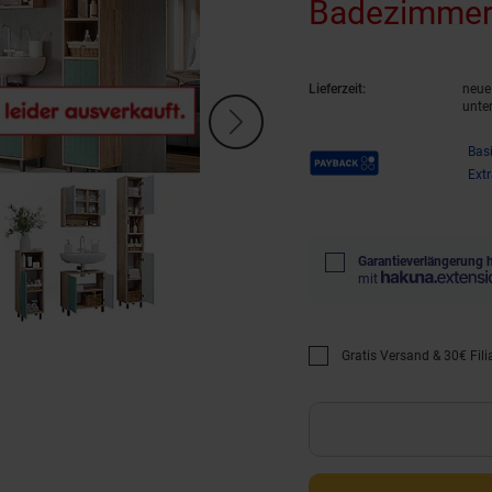
Badezimmers
Lieferzeit:
neue 
unte
Payback Punkte
Bas
Ext
Garantieverlängerung 
mit
Gratis Versand & 30€ Filia
Promotion "Gratis Versan