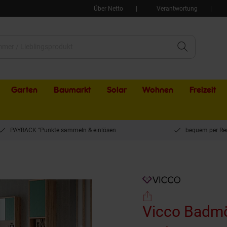
Über Netto
Verantwortung
Garten
Baumarkt
Solar
Wohnen
Freizeit
PAYBACK °Punkte sammeln & einlösen
bequem per Re
t Agasta sonoma, Badezimmerschränke 3D Optik
Vicco Badmö