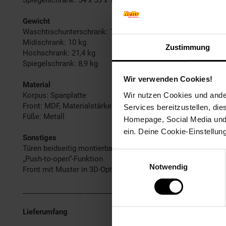
Gewicht
Waschtischunterschrank: 10,5 kg
Midischrank: 10 kg
Zustimmung
Hochschrank: 21,4 kg
Spiegelschrank: 8,9 kg
Wir verwenden Cookies!
Material
Korpus: Spanplatte
Wir nutzen Cookies und ander
Front: MDF, Materialstärke 16 mm
Services bereitzustellen, di
Füße: Metall
Homepage, Social Media und P
ein. Deine Cookie-Einstellun
Sonstiges
Türen beidseitig montierbar
Einwilligungsauswahl
„Push-to-open“-Funktion
Notwendig
Front mit Muster in 3D-Optik
______________________________________________________
Lieferumfang