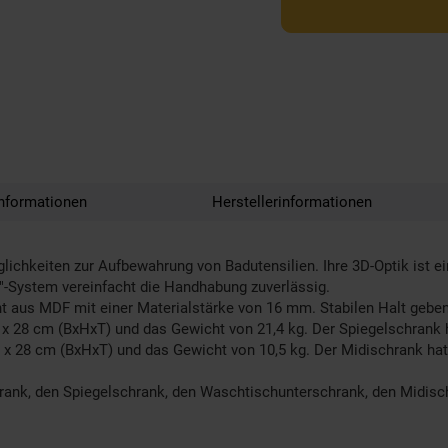
nformationen
Herstellerinformationen
lichkeiten zur Aufbewahrung von Badutensilien. Ihre 3D-Optik ist e
n"-System vereinfacht die Handhabung zuverlässig.
t aus MDF mit einer Materialstärke von 16 mm. Stabilen Halt geben
 28 cm (BxHxT) und das Gewicht von 21,4 kg. Der Spiegelschrank h
1 x 28 cm (BxHxT) und das Gewicht von 10,5 kg. Der Midischrank ha
nk, den Spiegelschrank, den Waschtischunterschrank, den Midisch