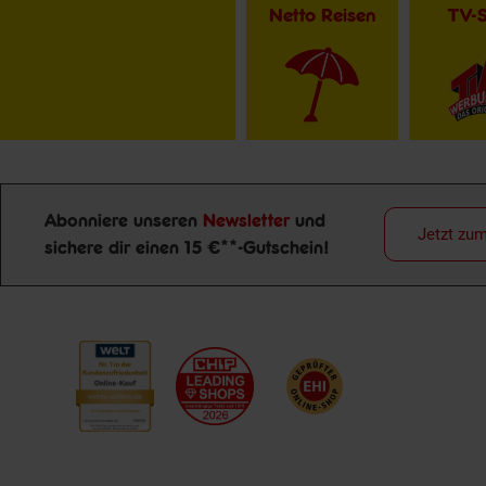
Netto Reisen
TV-
Abonniere unseren
Newsletter
und
Jetzt zu
sichere dir einen 15 €**-Gutschein!
Newsletter Anmeldung