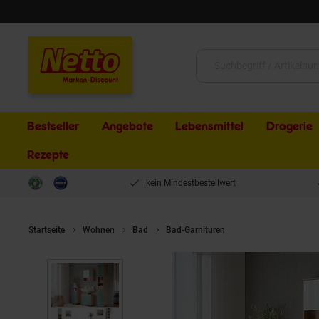
Schließen
Suche:
Bestseller
Angebote
Lebensmittel
Drogerie
Rezepte
kein Mindestbestellwert
Startseite
Wohnen
Bad
Bad-Garnituren
Vicco Badmöbel-Se