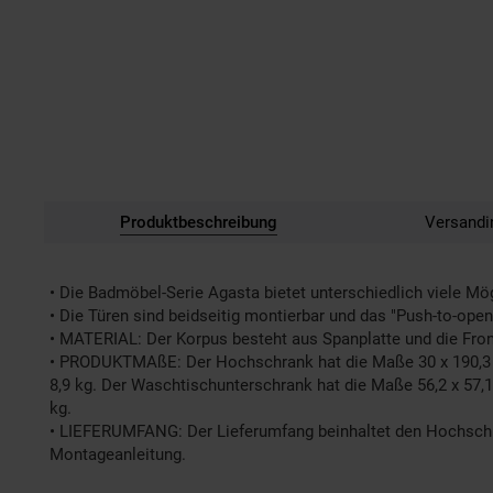
Produktbeschreibung
Versandi
• Die Badmöbel-Serie Agasta bietet unterschiedlich viele Mög
• Die Türen sind beidseitig montierbar und das "Push-to-ope
• MATERIAL: Der Korpus besteht aus Spanplatte und die Fron
• PRODUKTMAßE: Der Hochschrank hat die Maße 30 x 190,3 x
8,9 kg. Der Waschtischunterschrank hat die Maße 56,2 x 57,
kg.
• LIEFERUMFANG: Der Lieferumfang beinhaltet den Hochschra
Montageanleitung.