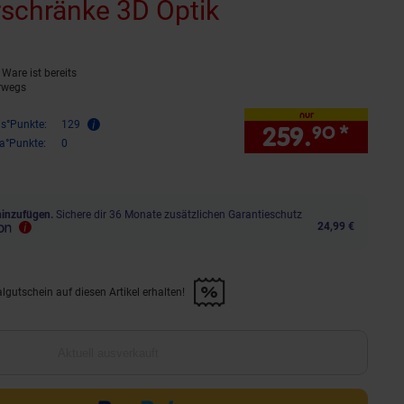
chränke 3D Optik
(Produkt aktuel
Ware ist bereits
rwegs
nur
is°Punkte:
129
259.
*
nur 
90
ra°Punkte:
0
hinzufügen.
Sichere dir 36 Monate zusätzlichen Garantieschutz
24,99 €
lgutschein auf diesen Artikel erhalten!
d &amp; 30€ Filialgutschein auf diesen Artikel erhalten!" anwenden
Aktuell ausverkauft