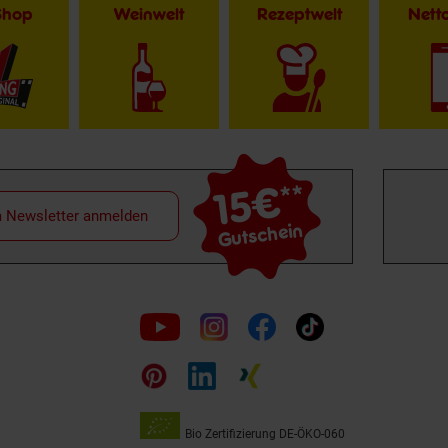
Shop
Weinwelt
Rezeptwelt
Net
15€
**
m Newsletter anmelden
Gutschein
Folge
uns
auf
Bio Zertifizierung
DE-ÖKO-060