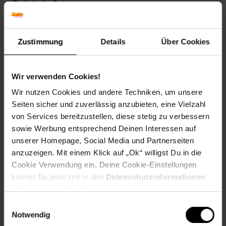
Technische Daten
Farben
Korpus, Blende: Anthrazit
Zustimmung
Details
Über Cookies
Front: Dunkelblau, hochglänzend
Maße
Wir verwenden Cookies!
30 x 82 x 47,6 cm (BxHxT)
Wir nutzen Cookies und andere Techniken, um unsere
Gewicht
Seiten sicher und zuverlässig anzubieten, eine Vielzahl
19,5 kg
von Services bereitzustellen, diese stetig zu verbessern
sowie Werbung entsprechend Deinen Interessen auf
Material
unserer Homepage, Social Media und Partnerseiten
Korpus: Spanplatte, 16 mm, melaminharzbeschichtet
Front: MDF, 16 mm
anzuzeigen. Mit einem Klick auf „Ok“ willigst Du in die
---
Cookie Verwendung ein. Deine Cookie-Einstellungen
kannst Du jederzeit in den
Datenschutzinformationen
Lieferumfang
ändern bzw. widerrufen.
Einwilligungsauswahl
• 1 Küchenschrank als Bausatz inkl. Montagematerial und -
Notwendig
anleitung