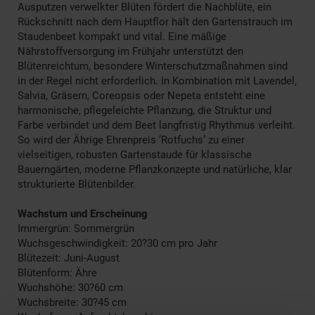
Ausputzen verwelkter Blüten fördert die Nachblüte, ein
Rückschnitt nach dem Hauptflor hält den Gartenstrauch im
Staudenbeet kompakt und vital. Eine mäßige
Nährstoffversorgung im Frühjahr unterstützt den
Blütenreichtum, besondere Winterschutzmaßnahmen sind
in der Regel nicht erforderlich. In Kombination mit Lavendel,
Salvia, Gräsern, Coreopsis oder Nepeta entsteht eine
harmonische, pflegeleichte Pflanzung, die Struktur und
Farbe verbindet und dem Beet langfristig Rhythmus verleiht.
So wird der Ährige Ehrenpreis ‘Rotfuchs’ zu einer
vielseitigen, robusten Gartenstaude für klassische
Bauerngärten, moderne Pflanzkonzepte und natürliche, klar
strukturierte Blütenbilder.
Wachstum und Erscheinung
Immergrün: Sommergrün
Wuchsgeschwindigkeit: 20?30 cm pro Jahr
Blütezeit: Juni-August
Blütenform: Ähre
Wuchshöhe: 30?60 cm
Wuchsbreite: 30?45 cm