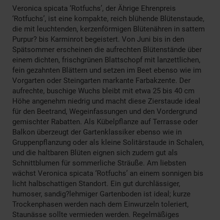
Veronica spicata ‘Rotfuchs’, der Ährige Ehrenpreis
‘Rotfuchs’, ist eine kompakte, reich blühende Blütenstaude,
die mit leuchtenden, kerzenförmigen Blütenähren in sattem
Purpur? bis Karminrot begeistert. Von Juni bis in den
Spätsommer erscheinen die aufrechten Blütenstände über
einem dichten, frischgrünen Blattschopf mit lanzettlichen,
fein gezahnten Blättern und setzen im Beet ebenso wie im
Vorgarten oder Steingarten markante Farbakzente. Der
aufrechte, buschige Wuchs bleibt mit etwa 25 bis 40 cm
Höhe angenehm niedrig und macht diese Zierstaude ideal
für den Beetrand, Wegeinfassungen und den Vordergrund
gemischter Rabatten. Als Kübelpflanze auf Terrasse oder
Balkon überzeugt der Gartenklassiker ebenso wie in
Gruppenpflanzung oder als kleine Solitärstaude in Schalen,
und die haltbaren Blüten eignen sich zudem gut als
Schnittblumen für sommerliche Sträuße. Am liebsten
wächst Veronica spicata ‘Rotfuchs’ an einem sonnigen bis
licht halbschattigen Standort. Ein gut durchlässiger,
humoser, sandig?lehmiger Gartenboden ist ideal; kurze
Trockenphasen werden nach dem Einwurzeln toleriert,
Staunässe sollte vermieden werden. Regelmäßiges