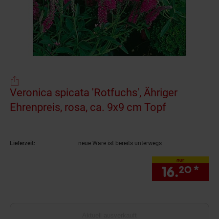
Veronica spicata 'Rotfuchs', Ähriger
Ehrenpreis, rosa, ca. 9x9 cm Topf
(Produkt ak
Lieferzeit:
neue Ware ist bereits unterwegs
nur
16.
*
nur
20
Aktuell ausverkauft