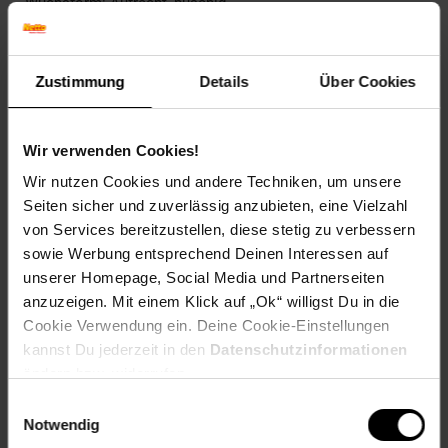
Wuchsform: Aufrecht, buschig
Herbstfärbung: Verliert Laub ohne Färbung
Blütenfarbe: Rosa
Winterfarbe: Verblasst, bleibt halbschattig
Zustimmung
Details
Über Cookies
Geschmack: X
Frucht: Keine Frucht
Standort und Pflege
Wir verwenden Cookies!
Standortempfehlung: Sonnig, durchlässig
Wir nutzen Cookies und andere Techniken, um unsere
Pflegeaufwand: Mittel
Seiten sicher und zuverlässig anzubieten, eine Vielzahl
Lichtbedarf: Sonnig-Halbschattig
von Services bereitzustellen, diese stetig zu verbessern
Wasserbedarf: Mittel
sowie Werbung entsprechend Deinen Interessen auf
Rückschnitt: Rückschnitt im Frühjahr.
Schnittverträglichkeit: Gut
unserer Homepage, Social Media und Partnerseiten
Bodenansprüche: humos und durchlässig
anzuzeigen. Mit einem Klick auf „Ok“ willigst Du in die
Nährstoffgehalt: Mittel
Cookie Verwendung ein. Deine Cookie-Einstellungen
Frosthärte: bis -20 °C
kannst Du jederzeit in den
Datenschutzinformationen
Verwendung: Als Schnittpflanze,Im
ändern bzw. widerrufen.
Rosengarten,Beetpflanze, Bienenweide, Schnittblume,
Steingarten, Rabatte.
Einwilligungsauswahl
Notwendig
Eigenschaften