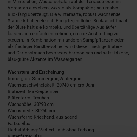
in Miniteichen, Wasserschalen auf der Terrasse oder im
Vorgarten einsetzen, wo sie als kompakter, naturnaher
Blickfang überzeugt. Die winterharte, robust wachsende
Staude ist pflegeleicht: Ein gelegentlicher Rückschnitt nach
der Blüte hält sie kompakt, und überzählige Ausläufer
lassen sich einfach entnehmen, um die Ausbreitung zu
steuern. In Kombination mit anderen Sumpfpflanzen oder
als flächiger Randbewohner wirkt dieser niedrige Blüten-
und Gartenstrauch besonders harmonisch und setzt frische,
blau-grüne Akzente im Wassergarten.
Wachstum und Erscheinung
Immergrün: Sommergrün,Wintergrün
Wuchsgeschwindigkeit: 20?40 cm pro Jahr
Blütezeit: Mai-September
Blütenform: Trauben
Wuchshöhe: 30?90 cm
Wuchsbreite: 30?60 cm
Wuchsform: Kriechend, ausladend
Farbe: Blau
Herbstfärbung: Verliert Laub ohne Färbung
Blütenfarbe: Blau