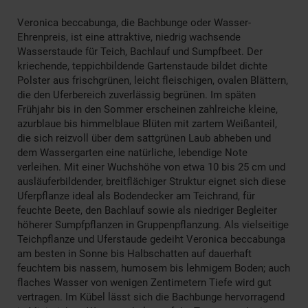
Veronica beccabunga, die Bachbunge oder Wasser-
Ehrenpreis, ist eine attraktive, niedrig wachsende
Wasserstaude für Teich, Bachlauf und Sumpfbeet. Der
kriechende, teppichbildende Gartenstaude bildet dichte
Polster aus frischgrünen, leicht fleischigen, ovalen Blättern,
die den Uferbereich zuverlässig begrünen. Im späten
Frühjahr bis in den Sommer erscheinen zahlreiche kleine,
azurblaue bis himmelblaue Blüten mit zartem Weißanteil,
die sich reizvoll über dem sattgrünen Laub abheben und
dem Wassergarten eine natürliche, lebendige Note
verleihen. Mit einer Wuchshöhe von etwa 10 bis 25 cm und
ausläuferbildender, breitflächiger Struktur eignet sich diese
Uferpflanze ideal als Bodendecker am Teichrand, für
feuchte Beete, den Bachlauf sowie als niedriger Begleiter
höherer Sumpfpflanzen in Gruppenpflanzung. Als vielseitige
Teichpflanze und Uferstaude gedeiht Veronica beccabunga
am besten in Sonne bis Halbschatten auf dauerhaft
feuchtem bis nassem, humosem bis lehmigem Boden; auch
flaches Wasser von wenigen Zentimetern Tiefe wird gut
vertragen. Im Kübel lässt sich die Bachbunge hervorragend