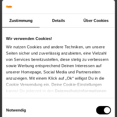
Winterfarbe: Verblasst, bleibt halbschattig
Geschmack: X
Frucht: Keine Frucht
Zustimmung
Details
Über Cookies
Blattform: Eiförmig
Standort und Pflege
Standortempfehlung: Halbschattig, feucht
Wir verwenden Cookies!
Pflegeaufwand: Mittel
Wir nutzen Cookies und andere Techniken, um unsere
Lichtbedarf: Halbschattig-Schattig
Seiten sicher und zuverlässig anzubieten, eine Vielzahl
Wasserbedarf: Hoch
von Services bereitzustellen, diese stetig zu verbessern
Rückschnitt: Rückschnitt im Frühjahr
Schnittverträglichkeit: Gut
sowie Werbung entsprechend Deinen Interessen auf
Bodenansprüche: nährstoffreich und feucht
unserer Homepage, Social Media und Partnerseiten
Nährstoffgehalt: Mittel
anzuzeigen. Mit einem Klick auf „Ok“ willigst Du in die
Frosthärte: bis -15 °C
Cookie Verwendung ein. Deine Cookie-Einstellungen
Verwendung: Als Schnittpflanze,Am Teichrand,An
kannst Du jederzeit in den
Datenschutzinformationen
Bachläufen,Teichrand, Feuchtgebiete, Bodendecker,
ändern bzw. widerrufen.
Bienenweide, Naturgarten.
Einwilligungsauswahl
Eigenschaften
Notwendig
Duft: Kein Duft