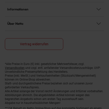
Informationen
Über Netto
Vertrag widerrufen
*Alle Preise in Euro (€) inkl. gesetzlicher Mehrwertsteuer, zzgl.
Fußnoten
Versandkosten
und zzgl. evtl. anfallender Versandkostenzuschläge. UVP:
Unverbindliche Preisempfehlung des Herstellers.
Preise (inkl. MwSt.) und Verkaufseinheiten (Stückzahl/Mengeneinheit)
können im Online-Shop abweichen.
Statt- und durchgestrichene Preise beziehen sich auf unseren zuvor
geforderten Verkaufspreis.
Alle Artikel solange der Vorrat reicht! Änderungen und Irrtümer vorbehalten.
Abbildungen ähnlich. Die abgebildeten Artikel können wegen des
begrenzten Angebots schon am ersten Tag ausverkauft sein.
Abgabe nur in haushaltsüblichen Mengen!
**15€ Rabatt im Netto Online-Shop auf das komplette Sortiment ab einem