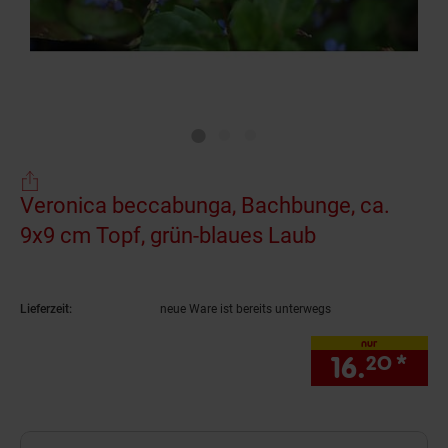
Veronica beccabunga, Bachbunge, ca.
9x9 cm Topf, grün-blaues Laub
(Produkt aktu
Lieferzeit:
neue Ware ist bereits unterwegs
nur
16.
*
nur
20