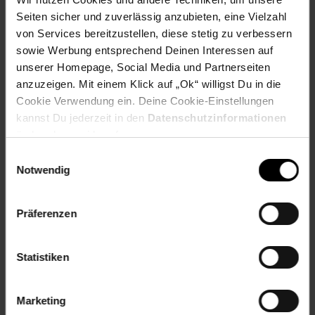
Verbatim VER SnapBack SSD 512GB Mocha verbindet hohe
Seiten sicher und zuverlässig anzubieten, eine Vielzahl
Leistung mit ansprechendem Design. Erleben Sie eine neue
von Services bereitzustellen, diese stetig zu verbessern
Dimension der Datenspeicherung und machen Sie Ihre
sowie Werbung entsprechend Deinen Interessen auf
digitalen Inhalte jederzeit und überall
unserer Homepage, Social Media und Partnerseiten
zugänglich.LieferumfangSnapback SSD, U-förmiges USB-C-
anzuzeigen. Mit einem Klick auf „Ok“ willigst Du in die
Kabel, 20cm USB-C-Kabel, Kurzanleitung, Magnetischer Ring
Cookie Verwendung ein. Deine Cookie-Einstellungen
Artikelnummer: 3097151000
kannst Du jederzeit in den
Datenschutzinformationen
EAN: 0023942320609
ändern bzw. widerrufen.
Artikel gehört zur Kategorie:
Festplatten & Speicher
Einwilligungsauswahl
Notwendig
Versandinformationen
Präferenzen
Herstellerinformationen
Statistiken
Altgeräterücknahme
Marketing