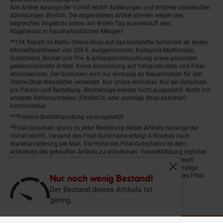
Alle Artikel solange der Vorrat reicht! Änderungen und Irrtümer vorbehalten.
Abbildungen ähnlich. Die abgebildeten Artikel können wegen des
begrenzten Angebots schon am ersten Tag ausverkauft sein.
Abgabe nur in haushaltsüblichen Mengen!
**15€ Rabatt im Netto Online-Shop auf das komplette Sortiment ab einem
Mindestbestellwert von 200 €. Ausgenommen: Kategorie Multimedia,
Gutscheine, Bücher und Pre- & Anfangsmilchnahrung sowie gesondert
gekennzeichnete Artikel. Keine Anrechnung auf Versandkosten und Filial-
Abholservices. Der Gutschein wird nur einmalig an Neuanmelder für den
Online-Shop-Newsletter versendet. Nur online einlösbar. Nur ein Gutschein
pro Person und Bestellung. Restbeträge werden nicht ausgezahlt. Nicht mit
anderen Aktionsvorteilen (PAYBACK oder sonstige Shop-Aktionen)
kombinierbar.
***Positive Bonitätsprüfung vorausgesetzt
²⁰Filial-Gutschein gratis zu jeder Bestellung dieses Artikels (solange der
Vorrat reicht). Versand des Filial-Gutscheins erfolgt 4 Wochen nach
Warenanlieferung per Mail. Die Höhe des Filial-Gutscheins ist dem
Artikelbild des gekauften Artikels zu entnehmen. Vervielfältigung jeglicher
Art nicht gestattet. Der Filial-Gutschein ist ohne Mindesteinkaufswert
einlösbar. Nicht mit anderen Aktionsvorteilen (PAYBACK oder sonstige
Fenster schliess
Shop-Aktionen) kombinierbar. Der jeweilige Gültigkeitszeitraum des Filial-
Nur noch wenig Bestand!
Gutscheins ist darauf vermerkt.
Der Bestand dieses Artikels ist
gering.