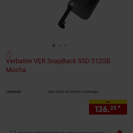
Verbatim VER SnapBack SSD 512GB
Mocha
(Produkt aktuell ausverkauft)
Lieferzeit:
neue Ware ist bereits unterwegs
nur
136.
*
nur
25