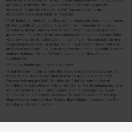
Abbildungen ähnlich. Die abgebildeten Artikel können wegen des
begrenzten Angebots schon am ersten Tag ausverkauft sein.
Abgabe nur in haushaltsüblichen Mengen!
**15€ Rabatt im Netto Online-Shop auf das komplette Sortiment ab einem
Mindestbestellwert von 200 €. Ausgenommen: Kategorie Multimedia,
Gutscheine, Bücher und Pre- & Anfangsmilchnahrung sowie gesondert
gekennzeichnete Artikel. Keine Anrechnung auf Versandkosten und Filial-
Abholservices. Der Gutschein wird nur einmalig an Neuanmelder für den
Online-Shop-Newsletter versendet. Nur online einlösbar. Nur ein Gutschein
pro Person und Bestellung. Restbeträge werden nicht ausgezahlt. Nicht mit
anderen Aktionsvorteilen (PAYBACK oder sonstige Shop-Aktionen)
kombinierbar.
***Positive Bonitätsprüfung vorausgesetzt
²⁰Filial-Gutschein gratis zu jeder Bestellung dieses Artikels (solange der
Vorrat reicht). Versand des Filial-Gutscheins erfolgt 4 Wochen nach
Warenanlieferung per Mail. Die Höhe des Filial-Gutscheins ist dem
Artikelbild des gekauften Artikels zu entnehmen. Vervielfältigung jeglicher
Art nicht gestattet. Der Filial-Gutschein ist ohne Mindesteinkaufswert
einlösbar. Nicht mit anderen Aktionsvorteilen (PAYBACK oder sonstige
Shop-Aktionen) kombinierbar. Der jeweilige Gültigkeitszeitraum des Filial-
Gutscheins ist darauf vermerkt.
© Netto Marken-Discount Stiftung & Co. KG |