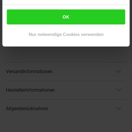
Produktabmessungen: 59,5 x 56 x 59,5 cm (LxBxH)
Gewicht: 33,5 kg
OK
Kabellänge: 1 m (EU-Stecker)
Artikelnummer: 2890774000
Nur notwendige Cookies verwenden
EAN: 4060656563928
Artikel gehört zur Kategorie:
Herde
Versandinformationen
Herstellerinformationen
Altgeräterücknahme