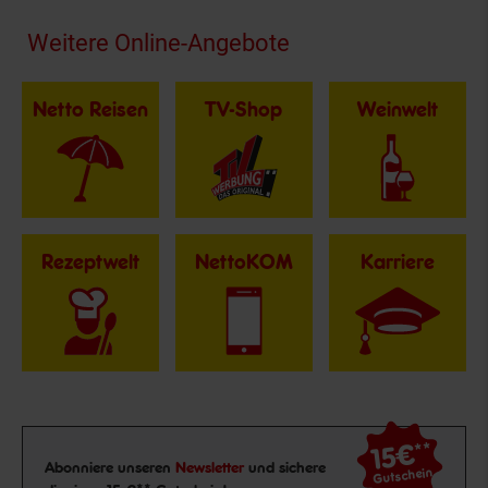
Fußzeile
Weitere Online-Angebote
Netto Reisen
TV-Shop
Weinwelt
Rezeptwelt
NettoKOM
Karriere
15€
**
Newsletter Anmeldung
Abonniere unseren
Newsletter
und sichere
Gutschein