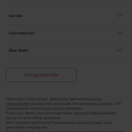
Service
Informationen
Über Netto
Vertrag widerrufen
*Alle Preise in Euro (€) inkl. gesetzlicher Mehrwertsteuer, zzgl.
Fußnoten
Versandkosten
und zzgl. evtl. anfallender Versandkostenzuschläge. UVP:
Unverbindliche Preisempfehlung des Herstellers.
Preise (inkl. MwSt.) und Verkaufseinheiten (Stückzahl/Mengeneinheit)
können im Online-Shop abweichen.
Statt- und durchgestrichene Preise beziehen sich auf unseren zuvor
geforderten Verkaufspreis.
Alle Artikel solange der Vorrat reicht! Änderungen und Irrtümer vorbehalten.