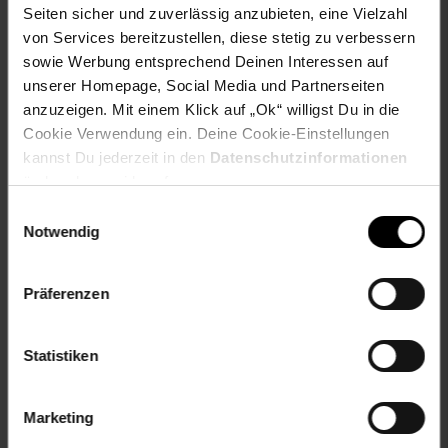
Seiten sicher und zuverlässig anzubieten, eine Vielzahl
Der Velaire verschwindet bündig hinter der Küchenfront und
von Services bereitzustellen, diese stetig zu verbessern
hält das Gesamtbild ruhig und aufgeräumt – ein echter
sowie Werbung entsprechend Deinen Interessen auf
Vorteil in offenen Wohnküchen. Ideal für Familien,
unserer Homepage, Social Media und Partnerseiten
ambitionierte Hobbyköche und alle, die täglich backen,
anzuzeigen. Mit einem Klick auf „Ok“ willigst Du in die
ohne täglich Zeit für Pflege aufwenden zu wollen.
Cookie Verwendung ein. Deine Cookie-Einstellungen
kannst Du jederzeit in den
Hol dir den Klarstein Velaire und mach deine Küche zur
Datenschutzinformationen
Schaltzentrale fürs Backen.
ändern bzw. widerrufen.
Einwilligungsauswahl
Notwendig
Lieferumfang:
1x Elektroherd
1x Universalbackblech
Präferenzen
1x Tiefes Backblech
1x Backofenrost
2x Herausnehmbare Seitengitter
Statistiken
Mehrsprachige Bedienungsanleitung
Marketing
Abmessungen: