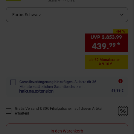
Skala A+++ bis D
Farbe:
Schwarz
-84 %
Sie Sparen 84 Prozent,
UVP
2.853.
99
UVP 
439.
*
Sie
99
ab 62 Monatsraten
à 9.10 €
Garantieverlängerung hinzufügen.
Sichere dir 36
Monate zusätzlichen Garantieschutz mit
49,99 €
Gratis Versand & 30€ Filialgutschein auf diesen Artikel
Promotion "Gratis Versand &amp; 30€ Filialgutschein auf diesen Artikel 
erhalten!
In den Warenkorb