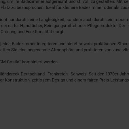
ng, um Ihr Badezimmer aufgeräumt und stilvoll zu gestalten. Mit 
el Platz zu beanspruchen. Ideal für kleinere Badezimmer oder als 
cht nur durch seine Langlebigkeit, sondern auch durch sein moderne
ei es für Handtücher, Reinigungsmittel oder Pflegeprodukte. Der In
 Ordnung und Funktionalität sorgt.
 jedes Badezimmer integrieren und bietet sowohl praktischen Staur
affen Sie eine angenehme Atmosphäre und profitieren von zusätzl
CM Cosila" kombiniert werden.
iländereck Deutschland–Frankreich–Schweiz. Seit den 1970er-Jahre
 Konstruktion, zeitlosem Design und einem fairen Preis-Leistungsv