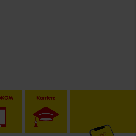
toKOM
Karriere