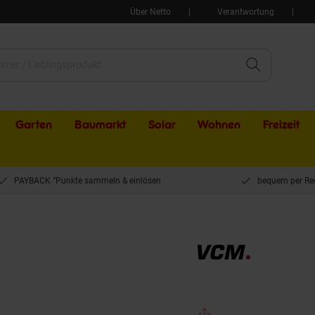
Über Netto
Verantwortung
Garten
Baumarkt
Solar
Wohnen
Freizeit
PAYBACK °Punkte sammeln & einlösen
bequem per Re
unterschrank, Holz Badschrank mit 2 Drehtüren, H. 55 x B. 57 x T. 33 cm, Badunt