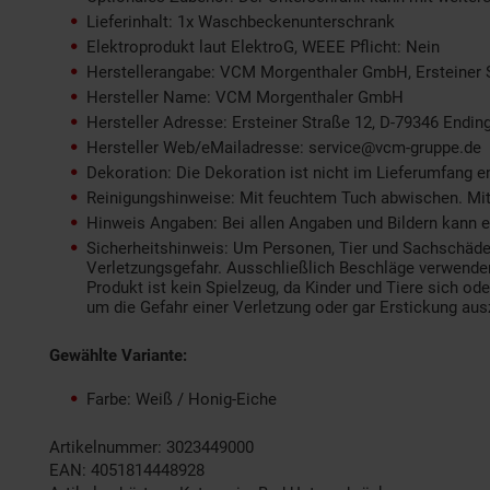
Lieferinhalt: 1x Waschbeckenunterschrank
Elektroprodukt laut ElektroG, WEEE Pflicht: Nein
Herstellerangabe: VCM Morgenthaler GmbH, Ersteiner 
Hersteller Name: VCM Morgenthaler GmbH
Hersteller Adresse: Ersteiner Straße 12, D-79346 Endin
Hersteller Web/eMailadresse: service@vcm-gruppe.de
Dekoration: Die Dekoration ist nicht im Lieferumfang e
Reinigungshinweise: Mit feuchtem Tuch abwischen. M
Hinweis Angaben: Bei allen Angaben und Bildern kann e
Sicherheitshinweis: Um Personen, Tier und Sachschäd
Verletzungsgefahr. Ausschließlich Beschläge verwenden
Produkt ist kein Spielzeug, da Kinder und Tiere sich o
um die Gefahr einer Verletzung oder gar Erstickung aus
Gewählte Variante:
Farbe: Weiß / Honig-Eiche
Artikelnummer: 3023449000
EAN: 4051814448928