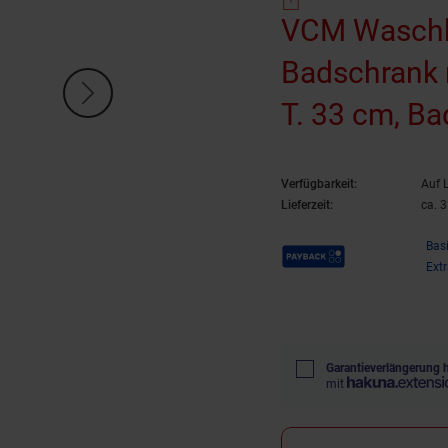
VCM Waschb
Badschrank m
T. 33 cm, Ba
Verfügbarkeit:
Auf 
Lieferzeit:
ca. 
Payback Punkte
Bas
Ext
Garantieverlängerung 
mit