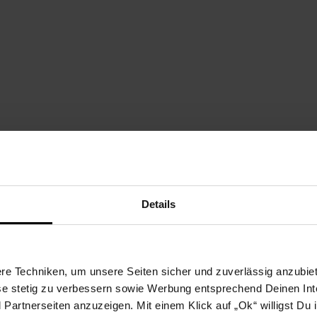
Details
en mit Sitz im Dreiländereck Deutschland–Frankreich–Schweiz. Sei
nderzimmer. Mit durchdachter Konstruktion, zeitlosem Design und ei
Cosila
e Techniken, um unsere Seiten sicher und zuverlässig anzubiet
k Waschbecken Cosila
ese stetig zu verbessern sowie Werbung entsprechend Deinen In
artnerseiten anzuzeigen. Mit einem Klick auf „Ok“ willigst Du