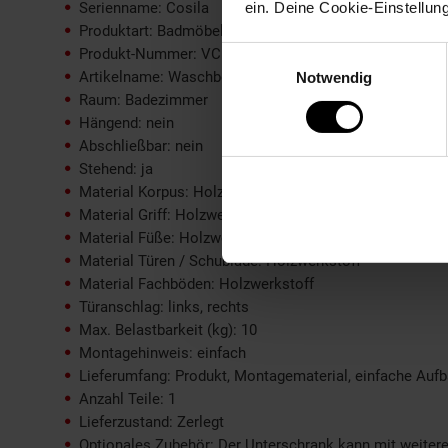
ein. Deine Cookie-Einstellun
Serienname: Cosila
Produktart: Badmöbel Waschbeckenunterschrank
Produkt-Nummer: VCM921837
Einwilligungsauswahl
Artikelname: Waschbeckenunterschrank Cosila
Notwendig
Raum: Badezimmer
Hängend: nein
Abschließbar: nein
Stehend: ja
Material Korpus: Holzwerkstoff
Material Griff: Holzwerkstoff
Material Füße: Holzwerkstoff
Material Türen / Schublade: Holzwerkstoff
Material Fachböden: Holzwerkstoff
Türanschlag: links, rechts
Max. Belastbarkeit (kg): 10
Montagehinweis: einfach
Lieferumfang: Produkt, Montagematerial, einfache Aufb
Anzahl Teile: 1
Lieferzustand: Zerlegt
Optionales Zubehör: Der Unterschrank kann mit weiter