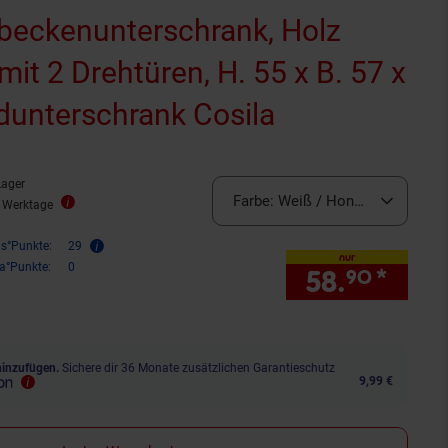
eckenunterschrank, Holz
it 2 Drehtüren, H. 55 x B. 57 x
dunterschrank Cosila
Lager
Farbe:
Weiß / Honig-Eiche
3 Werktage
is°Punkte:
29
nur
ra°Punkte:
0
58.
*
nur 
90
hinzufügen.
Sichere dir 36 Monate zusätzlichen Garantieschutz
9,99 €