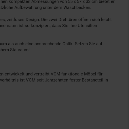
seinen kompakten Abmessungen von 55 x 57 x 33 cm bietet er
zusätzliche Aufbewahrung unter dem Waschbecken.
s, zeitloses Design. Die zwei Drehtüren öffnen sich leicht
nenraum ist so konzipiert, dass Sie Ihre Utensilien
aum als auch eine ansprechende Optik. Setzen Sie auf
ichem Stauraum!
n entwickelt und vertreibt VCM funktionale Möbel für
erhältnis ist VCM seit Jahrzehnten fester Bestandteil in