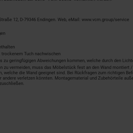
Straße 12, D-79346 Endingen. Web, eMail: www.vcm.group/service
gen
nthalten
it trockenem Tuch nachwischen
s zu geringfügigen Abweichungen kommen, welche durch den Lichtei
en zu vermeiden, muss das Möbelstück fest an den Wand montiert 
, welche die Wand geeignet sind. Bei Rückfragen zum richtigen Befe
der andere verletzen könnten. Montagematerial und Zubehörteile auß
zuschließen.