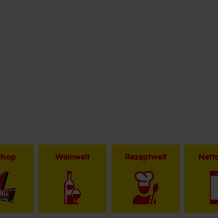
Shop
Weinwelt
Rezeptwelt
Net