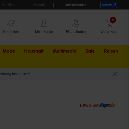
Karriere
Kontakt
Unternehmen
0
Artikel
Mein Konto
Filiale finden
Warenkorb
Prospekte
Mode
Haushalt
Multimedia
Sale
Externer Li
Reisen
chnung bezahlen***
erschrank Cosila