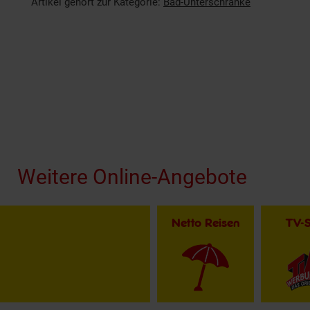
Artikel gehört zur Kategorie:
Bad-Unterschränke
Fußzeile
Weitere Online-Angebote
Netto Reisen
TV-