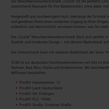
Der Waschbeckenunterschrank „Cosila“ ist die perfekte Lösu
ausreichend Stauraum für Ihre Badutensilien, ohne dabei vi
Hergestellt aus hochwertigem Holz, überzeugt der Schrank ni
und gewähren Ihnen einen einfachen Zugang zu Ihren Dingen, s
ordentlich und übersichtlich verstauen können, was für mehr
Der „Cosila“ Waschbeckenunterschrank lässt sich perfekt in
Qualität und modernes Design – mit diesem Badschrank sch
Der Unterschrank kann mit weiteren Badmöbeln der Serie "V
VCM ist ein deutsches Familienunternehmen mit Sitz im Dre
Wohnen, Bad, Büro, Küche und Kinderzimmer. Mit durchdachter
Millionen Haushalten.
ProdSV Hausnummer: 12
ProdSV Land: Deutschland
ProdSV Ort: Endingen
ProdSV PLZ: 79346
ProdSV Straße: Ersteiner Straße