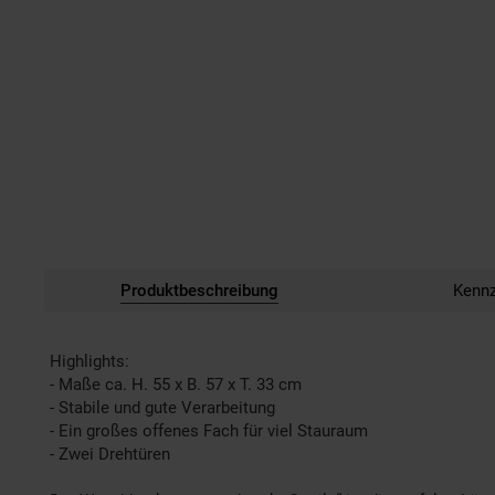
Produktbeschreibung
Kenn
Highlights:
- Maße ca. H. 55 x B. 57 x T. 33 cm
- Stabile und gute Verarbeitung
- Ein großes offenes Fach für viel Stauraum
- Zwei Drehtüren