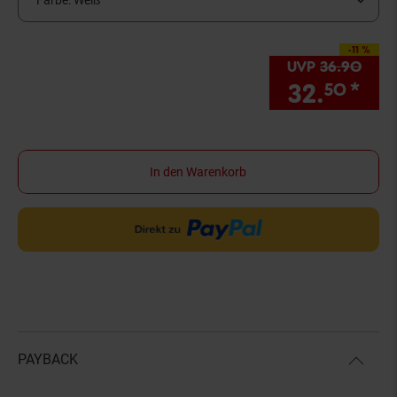
Farbe:
Weiß
-11 %
Sie Sparen 11 Prozen
UVP
36.
90
UVP 
32.
*
Sie
50
In den Warenkorb
PAYBACK