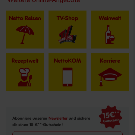
Netto Reisen
TV-Shop
Weinwelt
Rezeptwelt
NettoKOM
Karriere
15€
**
Newsletter Anmeldung
Abonniere unseren
Newsletter
und sichere
Gutschein
dir einen 15 €**-Gutschein!