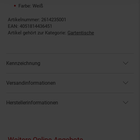
Farbe: Weiß
Artikelnummer: 2614235001
EAN: 4051814436451
Artikel gehört zur Kategorie:
Gartentische
Kennzeichnung
Versandinformationen
Herstellerinformationen
Fußzeile
Weitere Online-Angebote