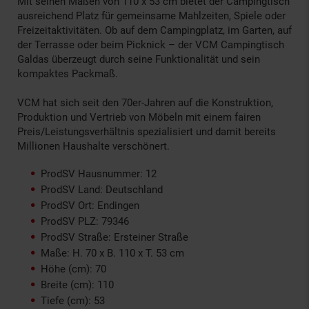
Mit seinen Maßen von 110 x 53 cm bietet der Campingtisch
ausreichend Platz für gemeinsame Mahlzeiten, Spiele oder
Freizeitaktivitäten. Ob auf dem Campingplatz, im Garten, auf
der Terrasse oder beim Picknick – der VCM Campingtisch
Galdas überzeugt durch seine Funktionalität und sein
kompaktes Packmaß.
VCM hat sich seit den 70er-Jahren auf die Konstruktion,
Produktion und Vertrieb von Möbeln mit einem fairen
Preis/Leistungsverhältnis spezialisiert und damit bereits
Millionen Haushalte verschönert.
ProdSV Hausnummer: 12
ProdSV Land: Deutschland
ProdSV Ort: Endingen
ProdSV PLZ: 79346
ProdSV Straße: Ersteiner Straße
Maße: H. 70 x B. 110 x T. 53 cm
Höhe (cm): 70
Breite (cm): 110
Tiefe (cm): 53