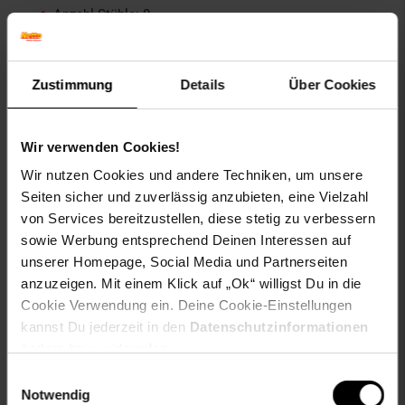
Anzahl Stühle: 0
Raum: Garten
Hängend: nein
Stehend: ja
Zustimmung
Details
Über Cookies
Material Füße: Metall
Max. Belastbarkeit (kg): 0
Montagehinweis: einfach
Wir verwenden Cookies!
Lieferumfang: Produkt, Montagematerial, einfache
Wir nutzen Cookies und andere Techniken, um unsere
Aufbauanleitung
Seiten sicher und zuverlässig anzubieten, eine Vielzahl
Anzahl Teile: 1
Lieferzustand: Zerlegt
von Services bereitzustellen, diese stetig zu verbessern
Lieferinhalt: 1x Gartentisch
sowie Werbung entsprechend Deinen Interessen auf
Elektroprodukt laut ElektroG, WEEE Pflicht: Nein
unserer Homepage, Social Media und Partnerseiten
Herstellerangabe: VCM Morgenthaler GmbH, Ersteiner
anzuzeigen. Mit einem Klick auf „Ok“ willigst Du in die
Straße 12, D-79346 Endingen. Web, eMail:
Cookie Verwendung ein. Deine Cookie-Einstellungen
www.vcm.group/service
kannst Du jederzeit in den
Datenschutzinformationen
Hersteller Name: VCM Morgenthaler GmbH
ändern bzw. widerrufen.
Hersteller Adresse: Ersteiner Straße 12, D-79346
Endingen
Einwilligungsauswahl
Hersteller Web/eMailadresse: service@vcm-gruppe.de
Notwendig