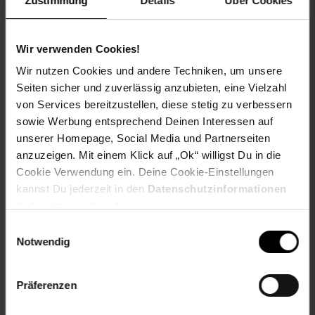
Zustimmung
Details
Über Cookies
EAN: 3417765167041
Artikel gehört zur Kategorie:
Experimentieren & Forschen
Wir verwenden Cookies!
Wir nutzen Cookies und andere Techniken, um unsere
Versandinformationen
Seiten sicher und zuverlässig anzubieten, eine Vielzahl
von Services bereitzustellen, diese stetig zu verbessern
sowie Werbung entsprechend Deinen Interessen auf
Herstellerinformationen
unserer Homepage, Social Media und Partnerseiten
anzuzeigen. Mit einem Klick auf „Ok“ willigst Du in die
Cookie Verwendung ein. Deine Cookie-Einstellungen
Fußzeile
Weitere Online-Angebote
kannst Du jederzeit in den
Datenschutzinformationen
ändern bzw. widerrufen.
Netto Reisen
TV-Shop
Weinwelt
Einwilligungsauswahl
Notwendig
Präferenzen