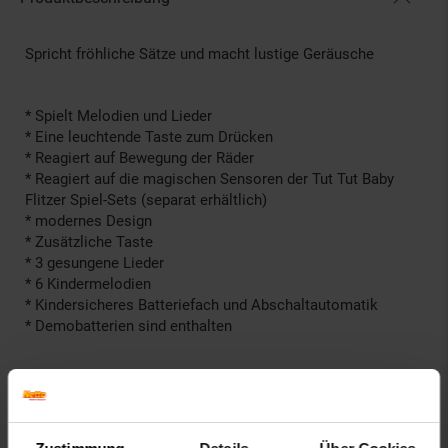
Spricht fröhliche Sätze und macht lustige Geräusche
* Spielt Melodien und Lieder
* Eine leuchtende Taste zum Drücken
* Reagiert auf Bewegung der Räder
* Reagiert auf die magischen Sensoren der Tut Tut Baby
Flitzer Spiel-Sets (separat erhältlich)
* modernes Design
* Zusätzliche Taste
* 3 gesungene Lieder
* 6 Kindermelodien
* Kindersicheres Batteriefach und Abschaltautomatik
* Demobatterien sind enthalten
Artikelnummer: 2729584000