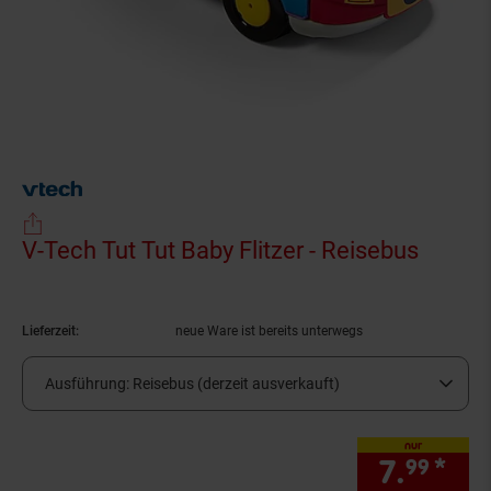
V-Tech Tut Tut Baby Flitzer - Reisebus
(Produ
Lieferzeit:
neue Ware ist bereits unterwegs
Ausführung:
Reisebus (derzeit ausverkauft)
nur
7.
*
nur
99