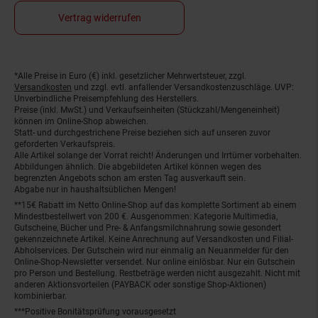
Vertrag widerrufen
*Alle Preise in Euro (€) inkl. gesetzlicher Mehrwertsteuer, zzgl.
Fußnoten
Versandkosten
und zzgl. evtl. anfallender Versandkostenzuschläge. UVP:
Unverbindliche Preisempfehlung des Herstellers.
Preise (inkl. MwSt.) und Verkaufseinheiten (Stückzahl/Mengeneinheit)
können im Online-Shop abweichen.
Statt- und durchgestrichene Preise beziehen sich auf unseren zuvor
geforderten Verkaufspreis.
Alle Artikel solange der Vorrat reicht! Änderungen und Irrtümer vorbehalten.
Abbildungen ähnlich. Die abgebildeten Artikel können wegen des
begrenzten Angebots schon am ersten Tag ausverkauft sein.
Abgabe nur in haushaltsüblichen Mengen!
**15€ Rabatt im Netto Online-Shop auf das komplette Sortiment ab einem
Mindestbestellwert von 200 €. Ausgenommen: Kategorie Multimedia,
Gutscheine, Bücher und Pre- & Anfangsmilchnahrung sowie gesondert
gekennzeichnete Artikel. Keine Anrechnung auf Versandkosten und Filial-
Abholservices. Der Gutschein wird nur einmalig an Neuanmelder für den
Online-Shop-Newsletter versendet. Nur online einlösbar. Nur ein Gutschein
pro Person und Bestellung. Restbeträge werden nicht ausgezahlt. Nicht mit
anderen Aktionsvorteilen (PAYBACK oder sonstige Shop-Aktionen)
kombinierbar.
***Positive Bonitätsprüfung vorausgesetzt