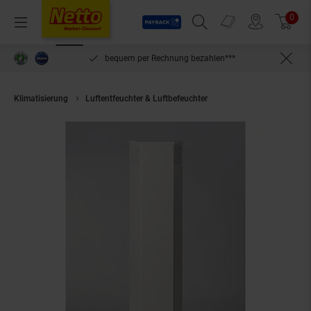
Payback
Prospekte
0
Arti
Menü
Suchfeld einblenden
Filiale finden
Warenkorb
inlösen
bequem per Rechnung bezahlen***
Klimatisierung
Luftentfeuchter & Luftbefeuchter
UVC Licht Raumluftfilt