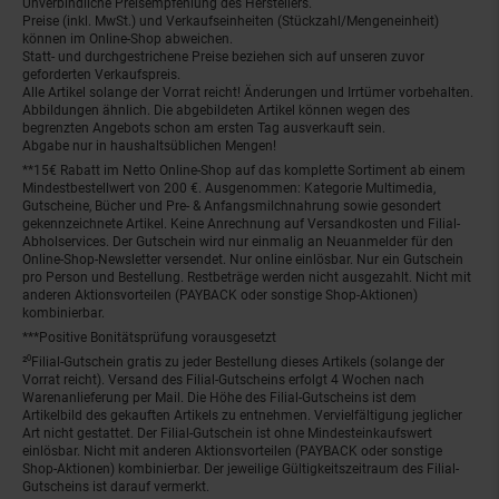
Unverbindliche Preisempfehlung des Herstellers.
Preise (inkl. MwSt.) und Verkaufseinheiten (Stückzahl/Mengeneinheit)
können im Online-Shop abweichen.
Statt- und durchgestrichene Preise beziehen sich auf unseren zuvor
geforderten Verkaufspreis.
Alle Artikel solange der Vorrat reicht! Änderungen und Irrtümer vorbehalten.
Abbildungen ähnlich. Die abgebildeten Artikel können wegen des
begrenzten Angebots schon am ersten Tag ausverkauft sein.
Abgabe nur in haushaltsüblichen Mengen!
**15€ Rabatt im Netto Online-Shop auf das komplette Sortiment ab einem
Mindestbestellwert von 200 €. Ausgenommen: Kategorie Multimedia,
Gutscheine, Bücher und Pre- & Anfangsmilchnahrung sowie gesondert
gekennzeichnete Artikel. Keine Anrechnung auf Versandkosten und Filial-
Abholservices. Der Gutschein wird nur einmalig an Neuanmelder für den
Online-Shop-Newsletter versendet. Nur online einlösbar. Nur ein Gutschein
pro Person und Bestellung. Restbeträge werden nicht ausgezahlt. Nicht mit
anderen Aktionsvorteilen (PAYBACK oder sonstige Shop-Aktionen)
kombinierbar.
***Positive Bonitätsprüfung vorausgesetzt
²⁰Filial-Gutschein gratis zu jeder Bestellung dieses Artikels (solange der
Vorrat reicht). Versand des Filial-Gutscheins erfolgt 4 Wochen nach
Warenanlieferung per Mail. Die Höhe des Filial-Gutscheins ist dem
Artikelbild des gekauften Artikels zu entnehmen. Vervielfältigung jeglicher
Art nicht gestattet. Der Filial-Gutschein ist ohne Mindesteinkaufswert
einlösbar. Nicht mit anderen Aktionsvorteilen (PAYBACK oder sonstige
Shop-Aktionen) kombinierbar. Der jeweilige Gültigkeitszeitraum des Filial-
Gutscheins ist darauf vermerkt.