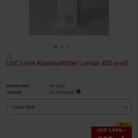
UVC Licht Raumluftfilter Lumair 400 weiß
Verfügbarkeit:
Auf Lager
Lieferzeit:
ca. 5 Werktage
Farbe:
Weiß
-50 %
Sie Sparen 50 Prozent
UVP
1.999.–
UVP 