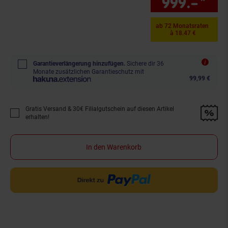
999.–
*
Sie
ab 72 Monatsraten
à 18.47 €
Garantieverlängerung hinzufügen.
Sichere dir 36
Monate zusätzlichen Garantieschutz mit
99,99 €
Gratis Versand & 30€ Filialgutschein auf diesen Artikel
Promotion "Gratis Versand &amp; 30€ Filialgutschein auf diesen Artikel 
erhalten!
In den Warenkorb