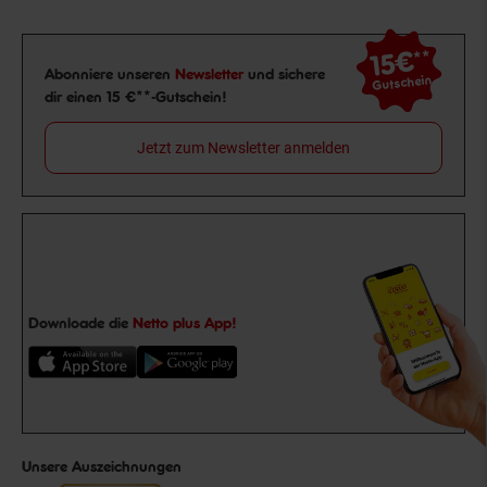
15€
**
Newsletter Anmeldung
Abonniere unseren
Newsletter
und sichere
Gutschein
dir einen 15 €**-Gutschein!
Jetzt zum Newsletter anmelden
Downloade die
Netto plus App!
Unsere Auszeichnungen