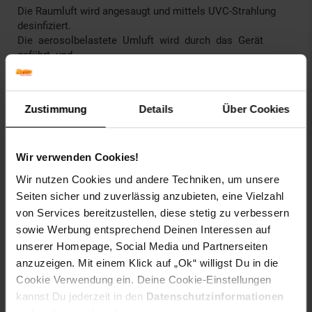
Die Raumluft wird angesaugt und mittels UVC-Strahlung
desinfiziert.
Die aerosolbelastete Umluft wird durch das Gerät
geführt und
zerstört sekundenschnell die DNA von
gesundheitsgefährdenden
Viren, Bakterien, Pilzen und Keimen, die sich in der Umluft
Zustimmung
Details
Über Cookies
in Form
von Aerosolen befinden.
Die Wellenlänge von 253,7 nm hat eine stark virozide und
Wir verwenden Cookies!
bakterozide
Wir nutzen Cookies und andere Techniken, um unsere
Wirkung. Die Zellvermehrung der Mikroorganismen wird
Seiten sicher und zuverlässig anzubieten, eine Vielzahl
verhindert.
von Services bereitzustellen, diese stetig zu verbessern
Die Handhabung ist denkbar einfach da es nur einen
sowie Werbung entsprechend Deinen Interessen auf
An/Aus Schalter gibt.
unserer Homepage, Social Media und Partnerseiten
anzuzeigen. Mit einem Klick auf „Ok“ willigst Du in die
Zusätzlich gibt es einen Schalter für den Flüstermodus.
Cookie Verwendung ein. Deine Cookie-Einstellungen
Es kommen keine Austauschfilter zum Einsatz.
kannst Du jederzeit in den
Datenschutzinformationen