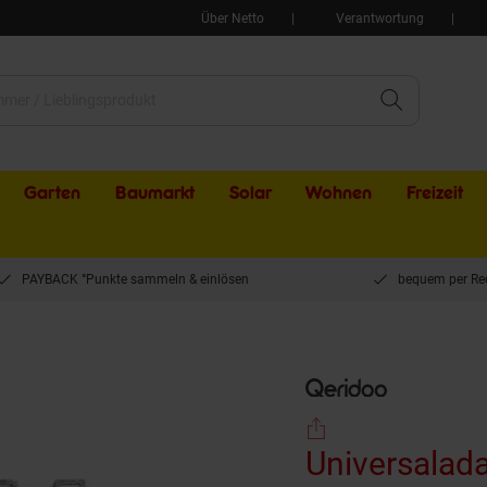
Über Netto
Verantwortung
Garten
Baumarkt
Solar
Wohnen
Freizeit
PAYBACK °Punkte sammeln & einlösen
bequem per Re
saladapter für Babyschale/Hängematte
Universalada