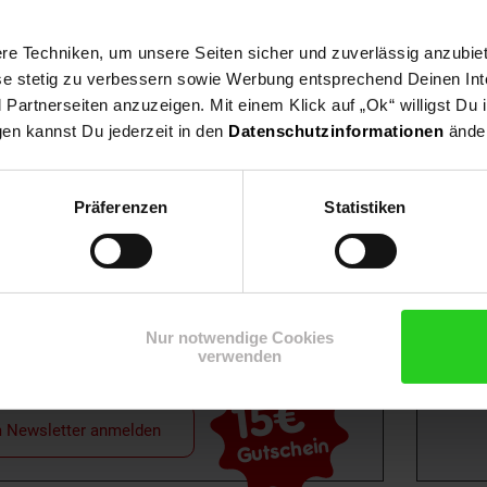
e Techniken, um unsere Seiten sicher und zuverlässig anzubiet
ese stetig zu verbessern sowie Werbung entsprechend Deinen In
artnerseiten anzuzeigen. Mit einem Klick auf „Ok“ willigst Du
gen kannst Du jederzeit in den
Datenschutzinformationen
änder
Shop
Weinwelt
Rezeptwelt
Net
Präferenzen
Statistiken
Nur notwendige Cookies
verwenden
15€
**
m Newsletter anmelden
Gutschein