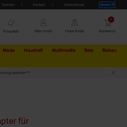
Karriere
Kontakt
Unternehmen
0
Artikel
Mein Konto
Filiale finden
Warenkorb
Prospekte
Mode
Haushalt
Multimedia
Sale
Externer Li
Reisen
chnung bezahlen***
pter für