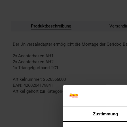
Produktbeschreibung
Versandi
Der Universaladapter ermöglicht die Montage der Qeridoo B
2x Adapterhaken AH1
2x Adapterhaken AH2
1x Triangelgurtband TG1
Artikelnummer: 2526566000
EAN: 4260204179841
Artikel gehört zur Kategorie:
Fahrradanhänger
Zustimmung