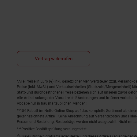
Vertrag widerrufen
Fußnoten
*Alle Preise in Euro (€) inkl. gesetzlicher Mehrwertsteuer, zzgl.
Versandkos
Preise (inkl. MwSt.) und Verkaufseinheiten (Stückzahl/Mengeneinheit) k
Statt- und durchgestrichene Preise beziehen sich auf unseren zuvor gefor
Alle Artikel solange der Vorrat reicht! Änderungen und Irrtümer vorbeha
Abgabe nur in haushaltsüblichen Mengen!
**15€ Rabatt im Netto Online-Shop auf das komplette Sortiment ab ein
gekennzeichnete Artikel. Keine Anrechnung auf Versandkosten und Filial-
Person und Bestellung. Restbeträge werden nicht ausgezahlt. Nicht mit 
***Positive Bonitätsprüfung vorausgesetzt
²⁰Filial-Gutschein gratis zu jeder Bestellung dieses Artikels (solange der