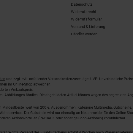
Datenschutz
Widerrufsrecht
Widerrufsformular
Versand & Lieferung
Händler werden
ten
und zzgl. evtl. anfallender Versandkostenzuschläge. UVP: Unverbindliche Preis
önnen im Online-Shop abweichen.
derten Verkaufspreis.
lten. Abbildungen ähnlich. Die abgebildeten Artikel können wegen des begrenzten A
em Mindestbestellwert von 200 €. Ausgenommen: Kategorie Multimedia, Gutscheine
Abholservices. Der Gutschein wird nur einmalig an Neuanmelder für den Online-Shop
anderen Aktionsvorteilen (PAYBACK oder sonstige Shop-Aktionen) kombinierbar.
 Vorrat reicht). Versand des Filial-Gutscheins erfolgt 4 Wochen nach Warenanlieferung