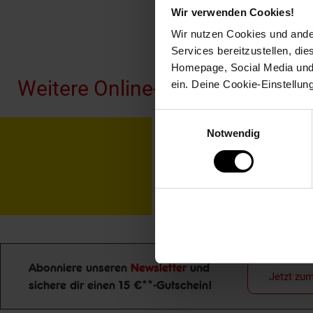
Wir verwenden Cookies!
Wir nutzen Cookies und ander
Fußzeile
Services bereitzustellen, di
Homepage, Social Media und P
Weitere Online-Angebote
ein. Deine Cookie-Einstellun
Einwilligungsauswahl
Netto Reisen
TV-
Notwendig
Abonniere unseren
Newsletter
und
Jetzt zu
sichere dir einen 15 €**-Gutschein!
Newsletter Anmeldung