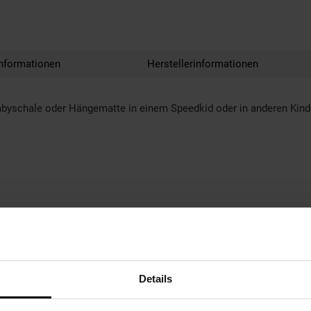
nformationen
Herstellerinformationen
abyschale oder Hängematte in einem Speedkid oder in anderen Kind
Details