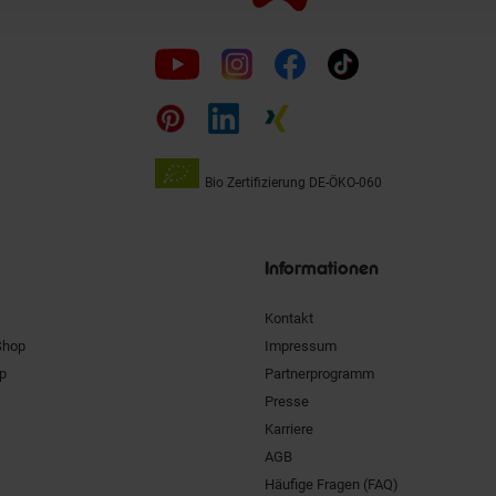
Folge
uns
auf
Bio Zertifizierung
DE-ÖKO-060
Unsere
Siegel
Informationen
Kontakt
Shop
Impressum
pp
Partnerprogramm
Presse
Karriere
AGB
Häufige Fragen (FAQ)