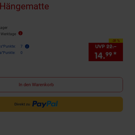
/Hängematte
Lager
3 Werktage
-31 %
Sie Sparen 31 Prozent,
UVP
22.–
UVP : 
is°Punkte:
7
14.
*
Sie 
ra°Punkte:
0
99
In den Warenkorb