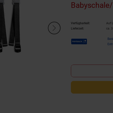
Babyschale
Verfügbarkeit:
Auf 
Lieferzeit:
ca. 
Payback Punkte
Bas
Ext