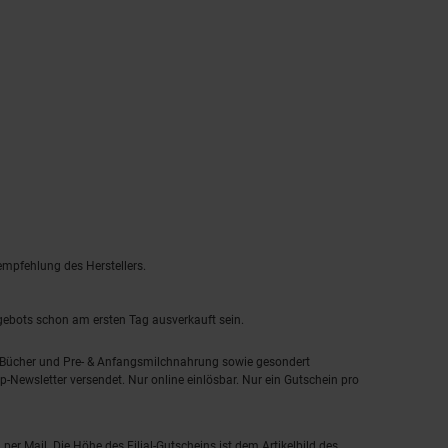
empfehlung des Herstellers.
ngebots schon am ersten Tag ausverkauft sein.
, Bücher und Pre- & Anfangsmilchnahrung sowie gesondert
-Newsletter versendet. Nur online einlösbar. Nur ein Gutschein pro
 per Mail. Die Höhe des Filial-Gutscheins ist dem Artikelbild des