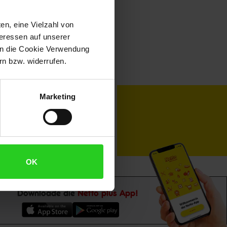
en, eine Vielzahl von
teressen auf unserer
 in die Cookie Verwendung
n bzw. widerrufen.
toKOM
Karriere
Marketing
OK
Downloade die
Netto plus App!