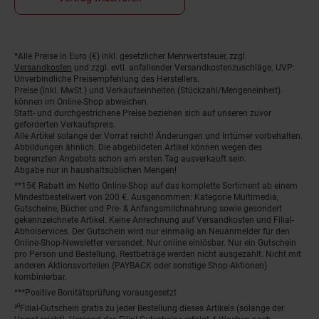
*Alle Preise in Euro (€) inkl. gesetzlicher Mehrwertsteuer, zzgl.
Fußnoten
Versandkosten
und zzgl. evtl. anfallender Versandkostenzuschläge. UVP:
Unverbindliche Preisempfehlung des Herstellers.
Preise (inkl. MwSt.) und Verkaufseinheiten (Stückzahl/Mengeneinheit)
können im Online-Shop abweichen.
Statt- und durchgestrichene Preise beziehen sich auf unseren zuvor
geforderten Verkaufspreis.
Alle Artikel solange der Vorrat reicht! Änderungen und Irrtümer vorbehalten.
Abbildungen ähnlich. Die abgebildeten Artikel können wegen des
begrenzten Angebots schon am ersten Tag ausverkauft sein.
Abgabe nur in haushaltsüblichen Mengen!
**15€ Rabatt im Netto Online-Shop auf das komplette Sortiment ab einem
Mindestbestellwert von 200 €. Ausgenommen: Kategorie Multimedia,
Gutscheine, Bücher und Pre- & Anfangsmilchnahrung sowie gesondert
gekennzeichnete Artikel. Keine Anrechnung auf Versandkosten und Filial-
Abholservices. Der Gutschein wird nur einmalig an Neuanmelder für den
Online-Shop-Newsletter versendet. Nur online einlösbar. Nur ein Gutschein
pro Person und Bestellung. Restbeträge werden nicht ausgezahlt. Nicht mit
anderen Aktionsvorteilen (PAYBACK oder sonstige Shop-Aktionen)
kombinierbar.
***Positive Bonitätsprüfung vorausgesetzt
²⁰Filial-Gutschein gratis zu jeder Bestellung dieses Artikels (solange der