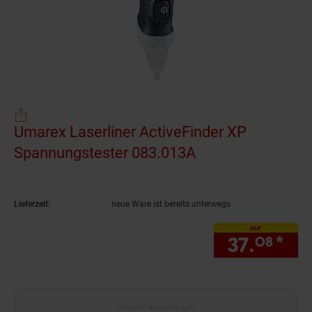
Umarex Laserliner ActiveFinder XP
Spannungstester 083.013A
(Produkt aktuell 
Lieferzeit:
neue Ware ist bereits unterwegs
nur
37.
*
nur
08
Aktuell ausverkauft