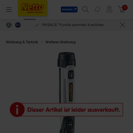
Payback
Prospekte
0
Arti
Menü
Suchfeld einblenden
Filiale finden
Warenkorb
PAYBACK °Punkte sammeln & einlösen
Werkzeug & Technik
Weiteres Werkzeug
Umarex Laserliner ActiveFind