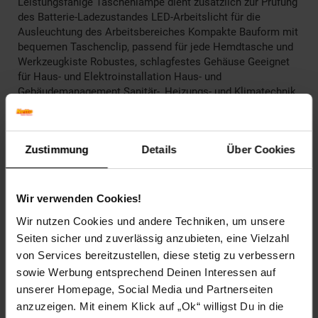
Leistungsfähige Taschenlampe dient zusätzlich zur Prüfung
des Batterie-Ladezustandes LED-Arbeitslicht für die
Ausleuchtung des Arbeitsbereiches Kompakte Bauform mit
bequemen Taschenclip, passend für jede Hemdtasche und
Werkzeugkiste Robustes, schlagfestes Gehäuse Geeignet
für Haus- und Elektroinstallation Haus- und
Gebäudemanagement Sanitär-, Heizungs- und Klimatechnik
Technische Details berührungslose
Wechselspannungsdetektion Zoom einpolige
Phasenprüfung LED-Beleuchtung LED-
Zustimmung
Details
Über Cookies
Mehrfarbsignalisierung Vibrationsalarm Kabelbruch-
Detektion Überspannungskategorie CAT IV – 1000V (nicht
kondensierend) Schutzart IP 67 Stromversorgung 2 x 1,5V
LR03 (AAA) Temperatur (Arbeitsbedingungen) 0°C … 50°C
Wir verwenden Cookies!
Lieferumfang ActiveFinder XP Batterien Transporttasche
Wir nutzen Cookies und andere Techniken, um unsere
Seiten sicher und zuverlässig anzubieten, eine Vielzahl
Artikelnummer: 2807509000
EAN: 4021563698905
von Services bereitzustellen, diese stetig zu verbessern
Artikel gehört zur Kategorie:
Weiteres Werkzeug
sowie Werbung entsprechend Deinen Interessen auf
unserer Homepage, Social Media und Partnerseiten
anzuzeigen. Mit einem Klick auf „Ok“ willigst Du in die