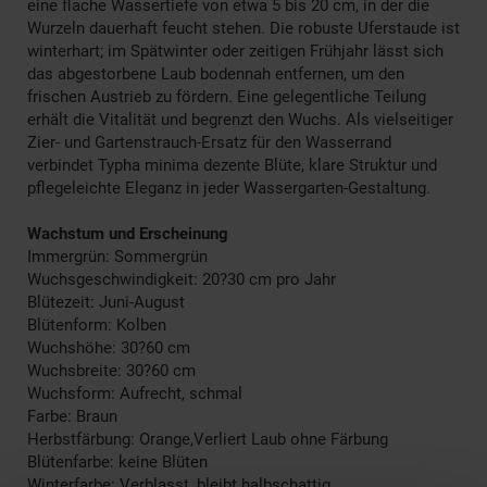
eine flache Wassertiefe von etwa 5 bis 20 cm, in der die
Wurzeln dauerhaft feucht stehen. Die robuste Uferstaude ist
winterhart; im Spätwinter oder zeitigen Frühjahr lässt sich
das abgestorbene Laub bodennah entfernen, um den
frischen Austrieb zu fördern. Eine gelegentliche Teilung
erhält die Vitalität und begrenzt den Wuchs. Als vielseitiger
Zier- und Gartenstrauch-Ersatz für den Wasserrand
verbindet Typha minima dezente Blüte, klare Struktur und
pflegeleichte Eleganz in jeder Wassergarten-Gestaltung.
Wachstum und Erscheinung
Immergrün: Sommergrün
Wuchsgeschwindigkeit: 20?30 cm pro Jahr
Blütezeit: Juni-August
Blütenform: Kolben
Wuchshöhe: 30?60 cm
Wuchsbreite: 30?60 cm
Wuchsform: Aufrecht, schmal
Farbe: Braun
Herbstfärbung: Orange,Verliert Laub ohne Färbung
Blütenfarbe: keine Blüten
Winterfarbe: Verblasst, bleibt halbschattig