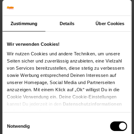
Geschmack: X
Frucht: Keine Frucht
Blattform: Lineal
Zustimmung
Details
Über Cookies
Standort und Pflege
Standortempfehlung: Sonnig, feucht
Pflegeaufwand: Wenig,Mittel
Wir verwenden Cookies!
Lichtbedarf: Sonnig-Halbschattig
Wir nutzen Cookies und andere Techniken, um unsere
Wasserbedarf: Hoch
Seiten sicher und zuverlässig anzubieten, eine Vielzahl
Rückschnitt: Rückschnitt im Frühjahr
von Services bereitzustellen, diese stetig zu verbessern
Schnittverträglichkeit: Gut
Bodenansprüche: nährstoffreich und feucht
sowie Werbung entsprechend Deinen Interessen auf
Nährstoffgehalt: Gering
unserer Homepage, Social Media und Partnerseiten
Frosthärte: bis -23 °C
anzuzeigen. Mit einem Klick auf „Ok“ willigst Du in die
Verwendung: Als Schnittpflanze,Am Teichrand,Als
Cookie Verwendung ein. Deine Cookie-Einstellungen
Landschaftsgehölz,An Bachläufen,Im Teich,Teichrand,
kannst Du jederzeit in den
Datenschutzinformationen
Uferbepflanzung, Wassergarten, Kübelpflanze, Naturgarten
ändern bzw. widerrufen.
Eigenschaften
Einwilligungsauswahl
Duft: Kein Duft
Notwendig
Bestäuber: Wind