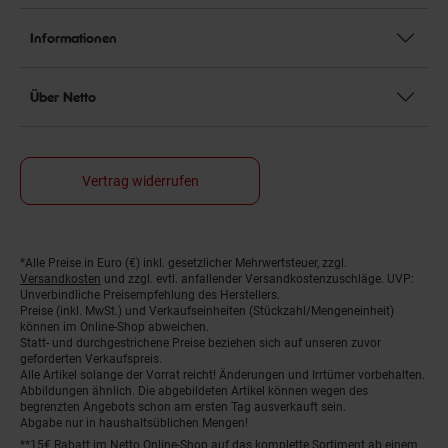
Informationen
Über Netto
Vertrag widerrufen
*Alle Preise in Euro (€) inkl. gesetzlicher Mehrwertsteuer, zzgl.
Fußnoten
Versandkosten
und zzgl. evtl. anfallender Versandkostenzuschläge. UVP:
Unverbindliche Preisempfehlung des Herstellers.
Preise (inkl. MwSt.) und Verkaufseinheiten (Stückzahl/Mengeneinheit)
können im Online-Shop abweichen.
Statt- und durchgestrichene Preise beziehen sich auf unseren zuvor
geforderten Verkaufspreis.
Alle Artikel solange der Vorrat reicht! Änderungen und Irrtümer vorbehalten.
Abbildungen ähnlich. Die abgebildeten Artikel können wegen des
begrenzten Angebots schon am ersten Tag ausverkauft sein.
Abgabe nur in haushaltsüblichen Mengen!
**15€ Rabatt im Netto Online-Shop auf das komplette Sortiment ab einem