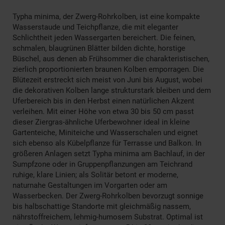
Typha minima, der Zwerg-Rohrkolben, ist eine kompakte
Wasserstaude und Teichpflanze, die mit eleganter
Schlichtheit jeden Wassergarten bereichert. Die feinen,
schmalen, blaugrünen Blätter bilden dichte, horstige
Büschel, aus denen ab Frühsommer die charakteristischen,
zierlich proportionierten braunen Kolben emporragen. Die
Blütezeit erstreckt sich meist von Juni bis August, wobei
die dekorativen Kolben lange strukturstark bleiben und dem
Uferbereich bis in den Herbst einen natürlichen Akzent
verleihen. Mit einer Höhe von etwa 30 bis 50 cm passt
dieser Ziergras-ähnliche Uferbewohner ideal in kleine
Gartenteiche, Miniteiche und Wasserschalen und eignet
sich ebenso als Kübelpflanze für Terrasse und Balkon. In
größeren Anlagen setzt Typha minima am Bachlauf, in der
Sumpfzone oder in Gruppenpflanzungen am Teichrand
ruhige, klare Linien; als Solitär betont er moderne,
naturnahe Gestaltungen im Vorgarten oder am
Wasserbecken. Der Zwerg-Rohrkolben bevorzugt sonnige
bis halbschattige Standorte mit gleichmäßig nassem,
nährstoffreichem, lehmig-humosem Substrat. Optimal ist