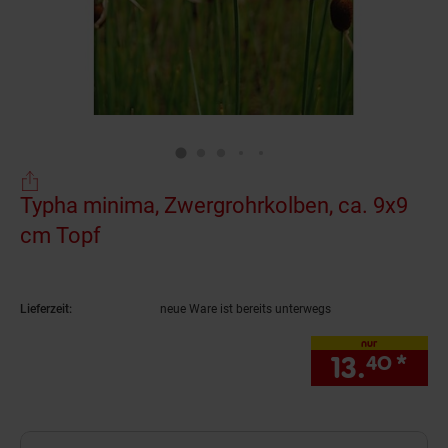
Typha minima, Zwergrohrkolben, ca. 9x9
cm Topf
(Produkt aktuell ausverkauft)
Lieferzeit:
neue Ware ist bereits unterwegs
nur
13.
*
nur
40