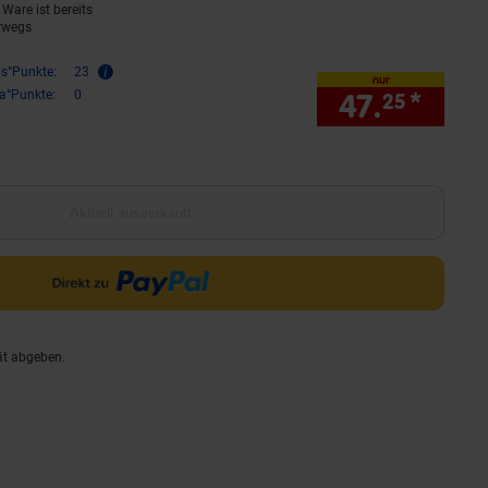
Ware ist bereits
rwegs
is°Punkte:
23
nur
ra°Punkte:
0
47.
*
nur 
25
Aktuell ausverkauft
ät abgeben.