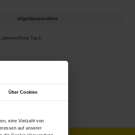
Altgeräterücknahme
 Ladeanschluss Typ C.
Über Cookies
en, eine Vielzahl von
teressen auf unserer
toKOM
Karriere