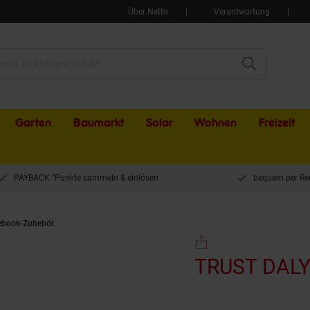
Über Netto
Verantwortung
Garten
Baumarkt
Solar
Wohnen
Freizeit
PAYBACK °Punkte sammeln & einlösen
bequem per Re
ebook-Zubehör
TRUST DALYX 3-IN-1 USB-C ADAPTER
TRUST DALY