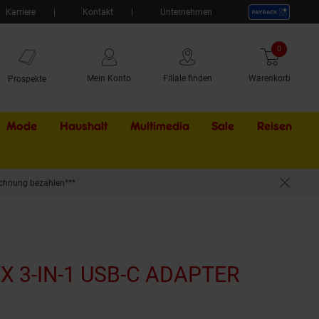
Karriere
Kontakt
Unternehmen
0
Artikel
Mein Konto
Filiale finden
Warenkorb
Prospekte
Mode
Haushalt
Multimedia
Sale
Externer Li
Reisen
chnung bezahlen***
X 3-IN-1 USB-C ADAPTER
(Produkt