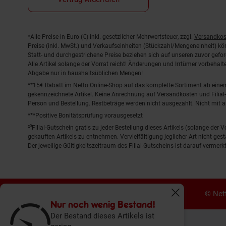
Fußnoten
*Alle Preise in Euro (€) inkl. gesetzlicher Mehrwertsteuer, zzgl.
Versandkos
Preise (inkl. MwSt.) und Verkaufseinheiten (Stückzahl/Mengeneinheit) k
Statt- und durchgestrichene Preise beziehen sich auf unseren zuvor gefor
Alle Artikel solange der Vorrat reicht! Änderungen und Irrtümer vorbeha
Abgabe nur in haushaltsüblichen Mengen!
**15€ Rabatt im Netto Online-Shop auf das komplette Sortiment ab ein
gekennzeichnete Artikel. Keine Anrechnung auf Versandkosten und Filial-
Person und Bestellung. Restbeträge werden nicht ausgezahlt. Nicht mit 
***Positive Bonitätsprüfung vorausgesetzt
²⁰Filial-Gutschein gratis zu jeder Bestellung dieses Artikels (solange der
gekauften Artikels zu entnehmen. Vervielfältigung jeglicher Art nicht ge
Der jeweilige Gültigkeitszeitraum des Filial-Gutscheins ist darauf vermerkt
© Nett
Fenster schliess
Nur noch wenig Bestand!
Der Bestand dieses Artikels ist