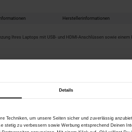
nformationen
Herstellerinformationen
gänzung Ihres Laptops mit USB- und HDMI-Anschlüssen sowie einem
r
Details
e Techniken, um unsere Seiten sicher und zuverlässig anzubiet
ese stetig zu verbessern sowie Werbung entsprechend Deinen In
Shop
Weinwelt
Rezeptwelt
Net