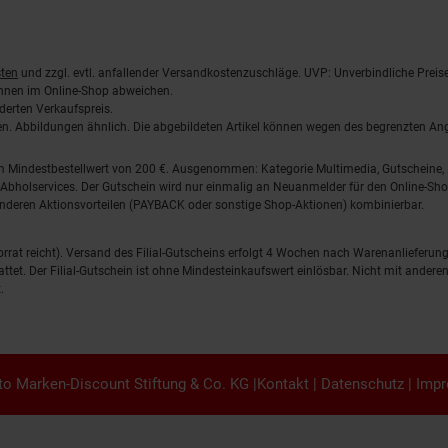
ten
und zzgl. evtl. anfallender Versandkostenzuschläge. UVP: Unverbindliche Preis
önnen im Online-Shop abweichen.
derten Verkaufspreis.
lten. Abbildungen ähnlich. Die abgebildeten Artikel können wegen des begrenzten A
em Mindestbestellwert von 200 €. Ausgenommen: Kategorie Multimedia, Gutscheine
Abholservices. Der Gutschein wird nur einmalig an Neuanmelder für den Online-Shop
anderen Aktionsvorteilen (PAYBACK oder sonstige Shop-Aktionen) kombinierbar.
 Vorrat reicht). Versand des Filial-Gutscheins erfolgt 4 Wochen nach Warenanlieferung
stattet. Der Filial-Gutschein ist ohne Mindesteinkaufswert einlösbar. Nicht mit and
.
o Marken-Discount Stiftung & Co. KG |
Kontakt
|
Datenschutz
|
Imp
en.