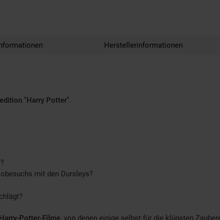
nformationen
Herstellerinformationen
edition "Harry Potter"
.
r?
Zoobesuchs mit den Dursleys?
chlägt?
Harry-Potter-Filme
, von denen einige selbst für die klügsten Zaube