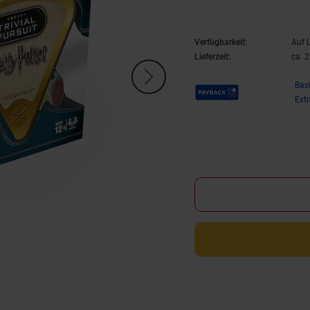
Verfügbarkeit:
Auf 
Lieferzeit:
ca. 
Payback Punkte
Bas
Ext