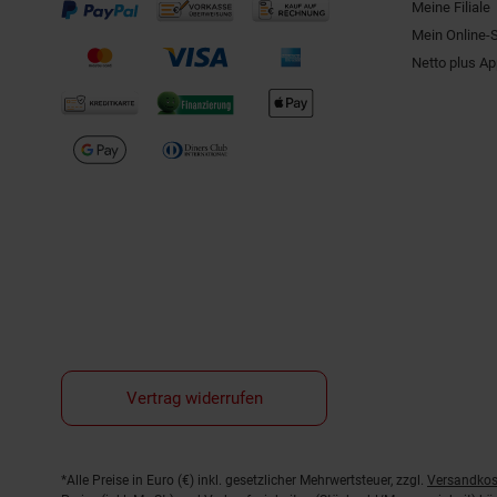
Meine Filiale
Mein Online-
Netto plus A
Vertrag widerrufen
Fußnoten
*Alle Preise in Euro (€) inkl. gesetzlicher Mehrwertsteuer, zzgl.
Versandkos