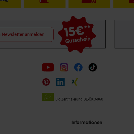
15€
**
m Newsletter anmelden
Gutschein
Folge
uns
auf
Bio Zertifizierung
DE-ÖKO-060
Unsere
Siegel
Informationen