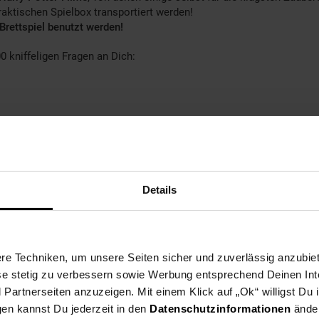
praktischen Spielbox transportiert werden!
Brettspiel benutzt werden!
 kniffeligen Fragen an Dich:
Details
e Techniken, um unsere Seiten sicher und zuverlässig anzubiet
ese stetig zu verbessern sowie Werbung entsprechend Deinen In
artnerseiten anzuzeigen. Mit einem Klick auf „Ok“ willigst Du
gen kannst Du jederzeit in den
Datenschutzinformationen
änder