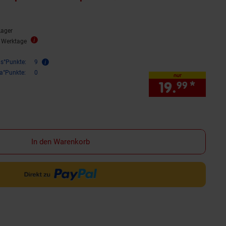
Lager
2 Werktage
is°Punkte:
9
ra°Punkte:
0
nur
19.
*
nur 1
99
In den Warenkorb