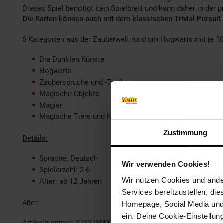
Dieses Spiel benötigt kein Spielbrett und kann daher in der 
Die Karten können auch mit dem klassischen Trivial Pursuit 
6 Kategorien aus der Zauberwelt rund um Hogwarts mit je 100
Die Dunklen Künste
Hogwarts
Zaubersprüche und -Tränke
Magische Objekte
Magier
Magische Tiere und Kreaturen
Zustimmung
Details:
Sprache: Deutsch
Wir verwenden Cookies!
Spielerzahl: 2-6
Wir nutzen Cookies und ander
Alter: ab 12 Jahren
Services bereitzustellen, di
Alter
ab 12 Jahre
Homepage, Social Media und P
ein. Deine Cookie-Einstellun
Artikelnummer: 2722780000