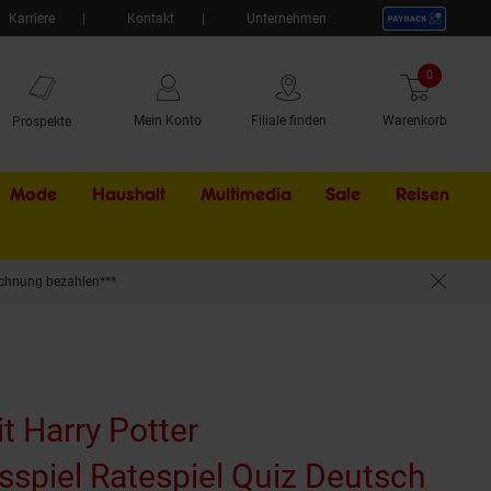
Karriere
Kontakt
Unternehmen
0
Artikel
Mein Konto
Filiale finden
Warenkorb
Prospekte
Mode
Haushalt
Multimedia
Sale
Externer Li
Reisen
chnung bezahlen***
it Harry Potter
sspiel Ratespiel Quiz Deutsch