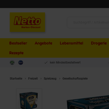
Schließen
Suche:
Bestseller
Angebote
Lebensmittel
Drogerie
Rezepte
kein Mindestbestellwert
Startseite
Freizeit
Spielzeug
Gesellschaftsspiele
Trivial Pur