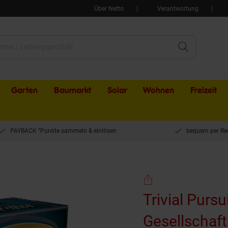
Über Netto
Verantwortung
Garten
Baumarkt
Solar
Wohnen
Freizeit
PAYBACK °Punkte sammeln & einlösen
bequem per Re
suit Harry Potter Gesellschaftsspiel Ratespiel Quiz Deutsch
Trivial Pursu
Gesellschaft