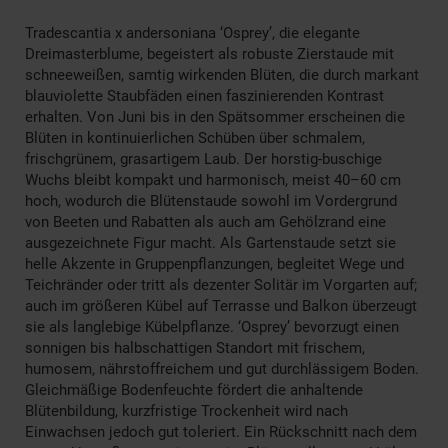
Tradescantia x andersoniana ‘Osprey’, die elegante
Dreimasterblume, begeistert als robuste Zierstaude mit
schneeweißen, samtig wirkenden Blüten, die durch markant
blauviolette Staubfäden einen faszinierenden Kontrast
erhalten. Von Juni bis in den Spätsommer erscheinen die
Blüten in kontinuierlichen Schüben über schmalem,
frischgrünem, grasartigem Laub. Der horstig-buschige
Wuchs bleibt kompakt und harmonisch, meist 40–60 cm
hoch, wodurch die Blütenstaude sowohl im Vordergrund
von Beeten und Rabatten als auch am Gehölzrand eine
ausgezeichnete Figur macht. Als Gartenstaude setzt sie
helle Akzente in Gruppenpflanzungen, begleitet Wege und
Teichränder oder tritt als dezenter Solitär im Vorgarten auf;
auch im größeren Kübel auf Terrasse und Balkon überzeugt
sie als langlebige Kübelpflanze. ‘Osprey’ bevorzugt einen
sonnigen bis halbschattigen Standort mit frischem,
humosem, nährstoffreichem und gut durchlässigem Boden.
Gleichmäßige Bodenfeuchte fördert die anhaltende
Blütenbildung, kurzfristige Trockenheit wird nach
Einwachsen jedoch gut toleriert. Ein Rückschnitt nach dem