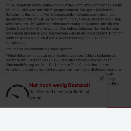
**15€ Rabatt im Netto Online-Shop auf das komplette Sortiment ab einem
Mindestbestellwert von 200 €. Ausgenommen: Kategorie Multimedia,
Gutscheine, Bücher und Pre- & Anfangsmilchnahrung sowie gesondert
gekennzeichnete Artikel. Keine Anrechnung auf Versandkosten und Filial-
Abholservices. Der Gutschein wird nur einmalig an Neuanmelder für den
Online-Shop-Newsletter versendet. Nur online einlösbar. Nur ein Gutschein
pro Person und Bestellung. Restbeträge werden nicht ausgezahlt. Nicht mit
anderen Aktionsvorteilen (PAYBACK oder sonstige Shop-Aktionen)
kombinierbar.
***Positive Bonitätsprüfung vorausgesetzt
²⁰Filial-Gutschein gratis zu jeder Bestellung dieses Artikels (solange der
Vorrat reicht). Versand des Filial-Gutscheins erfolgt 4 Wochen nach
Warenanlieferung per Mail. Die Höhe des Filial-Gutscheins ist dem
Artikelbild des gekauften Artikels zu entnehmen. Vervielfältigung jeglicher
Art nicht gestattet. Der Filial-Gutschein ist ohne Mindesteinkaufswert
einlösbar. Nicht mit anderen Aktionsvorteilen (PAYBACK oder sonstige
Fenster schliess
Shop-Aktionen) kombinierbar. Der jeweilige Gültigkeitszeitraum des Filial-
Nur noch wenig Bestand!
Gutscheins ist darauf vermerkt.
Der Bestand dieses Artikels ist
gering.
© Netto Marken-Discount Stiftung & Co. KG |
Kontakt
|
Datenschutz
|
Impressum