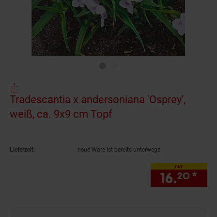
Tradescantia x andersoniana 'Osprey',
weiß, ca. 9x9 cm Topf
(Produkt aktuell ausve
Lieferzeit:
neue Ware ist bereits unterwegs
nur
16.
*
nur
20