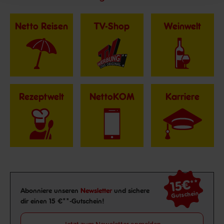
Netto Reisen
TV-Shop
Weinwelt
Rezeptwelt
NettoKOM
Karriere
15€
**
Newsletter Anmeldung
Abonniere unseren
Newsletter
und sichere
Gutschein
dir einen 15 €**-Gutschein!