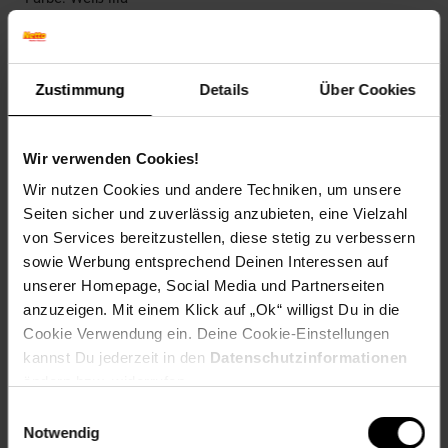
Herbstfärbung: Verliert Laub ohne Färbung
Blütenfarbe: Weiß
Winterfarbe: Verblasst, bleibt halbschattig
Geschmack: X
Zustimmung
Details
Über Cookies
Frucht: Keine Frucht
Blattform: Lineal
Wir verwenden Cookies!
Standort und Pflege
Standortempfehlung: Halbschattig, feucht
Wir nutzen Cookies und andere Techniken, um unsere
Pflegeaufwand: Mittel
Seiten sicher und zuverlässig anzubieten, eine Vielzahl
Lichtbedarf: Halbschattig-Schattig
von Services bereitzustellen, diese stetig zu verbessern
Wasserbedarf: Mittel
sowie Werbung entsprechend Deinen Interessen auf
Rückschnitt: Rückschnitt im Frühjahr.
unserer Homepage, Social Media und Partnerseiten
Schnittverträglichkeit: Gut
anzuzeigen. Mit einem Klick auf „Ok“ willigst Du in die
Bodenansprüche: humos und gut durchlässig
Nährstoffgehalt: Mittel
Cookie Verwendung ein. Deine Cookie-Einstellungen
Frosthärte: bis -12 °C
kannst Du jederzeit in den
Datenschutzinformationen
Verwendung: Als Schnittpflanze,Im Bauerngarten,Am
ändern bzw. widerrufen.
Teichrand,Im Staudenbeet,Bodendecker, Kübelpflanze,
Einwilligungsauswahl
Schattenpflanze, Bienenweide, Staudenbeet.
Notwendig