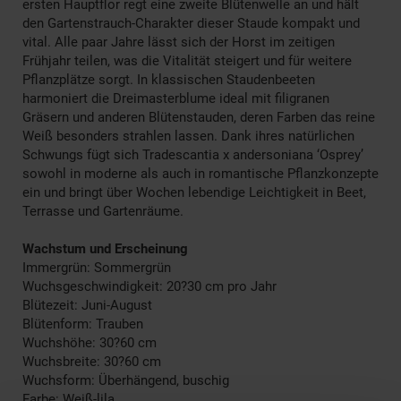
ersten Hauptflor regt eine zweite Blütenwelle an und hält
den Gartenstrauch-Charakter dieser Staude kompakt und
vital. Alle paar Jahre lässt sich der Horst im zeitigen
Frühjahr teilen, was die Vitalität steigert und für weitere
Pflanzplätze sorgt. In klassischen Staudenbeeten
harmoniert die Dreimasterblume ideal mit filigranen
Gräsern und anderen Blütenstauden, deren Farben das reine
Weiß besonders strahlen lassen. Dank ihres natürlichen
Schwungs fügt sich Tradescantia x andersoniana ‘Osprey’
sowohl in moderne als auch in romantische Pflanzkonzepte
ein und bringt über Wochen lebendige Leichtigkeit in Beet,
Terrasse und Gartenräume.
Wachstum und Erscheinung
Immergrün: Sommergrün
Wuchsgeschwindigkeit: 20?30 cm pro Jahr
Blütezeit: Juni-August
Blütenform: Trauben
Wuchshöhe: 30?60 cm
Wuchsbreite: 30?60 cm
Wuchsform: Überhängend, buschig
Farbe: Weiß-lila