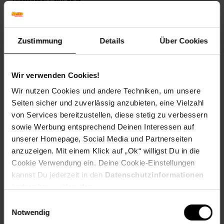
Blattfarbe: Grau-grün
Blütenfarbe: Violett
Winterfarbe: Verblasst, bleibt halbschattig
Geschmack: X
Zustimmung
Details
Über Cookies
Frucht: Keine Frucht
Blattform: Lineal
Standort und Pflege
Wir verwenden Cookies!
Standortempfehlung: Halbschattig, feucht
Wir nutzen Cookies und andere Techniken, um unsere
Pflegeaufwand: Mittel
Seiten sicher und zuverlässig anzubieten, eine Vielzahl
Lichtbedarf: Halbschattig-Schattig
von Services bereitzustellen, diese stetig zu verbessern
Wasserbedarf: Mittel
sowie Werbung entsprechend Deinen Interessen auf
Rückschnitt: Regelmäßiger Formschnitt notwendig
Schnittverträglichkeit: Gut
unserer Homepage, Social Media und Partnerseiten
Bodenansprüche: humos und gut durchlässig
anzuzeigen. Mit einem Klick auf „Ok“ willigst Du in die
Nährstoffgehalt: Mittel
Cookie Verwendung ein. Deine Cookie-Einstellungen
Frosthärte: bis -12 °C
kannst Du jederzeit in den
Datenschutzinformationen
Verwendung: Als Schnittpflanze,Im Bauerngarten,Am
ändern bzw. widerrufen.
Teichrand,Im Staudenbeet,Bodendecker, Kübelpflanze,
Zimmerpflanze, Schattenpflanze, Hängeampel.
Einwilligungsauswahl
Notwendig
Eigenschaften