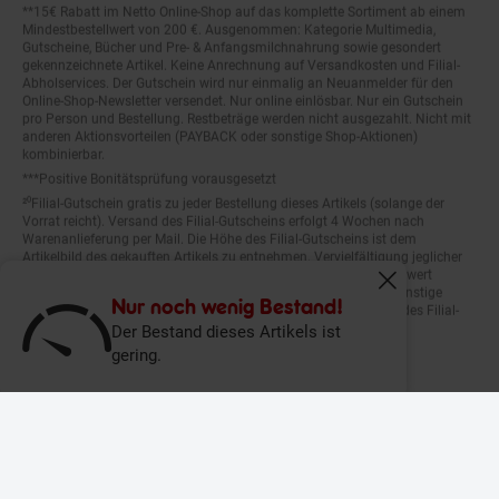
**15€ Rabatt im Netto Online-Shop auf das komplette Sortiment ab einem
Mindestbestellwert von 200 €. Ausgenommen: Kategorie Multimedia,
Gutscheine, Bücher und Pre- & Anfangsmilchnahrung sowie gesondert
gekennzeichnete Artikel. Keine Anrechnung auf Versandkosten und Filial-
Abholservices. Der Gutschein wird nur einmalig an Neuanmelder für den
Online-Shop-Newsletter versendet. Nur online einlösbar. Nur ein Gutschein
pro Person und Bestellung. Restbeträge werden nicht ausgezahlt. Nicht mit
anderen Aktionsvorteilen (PAYBACK oder sonstige Shop-Aktionen)
kombinierbar.
***Positive Bonitätsprüfung vorausgesetzt
²⁰Filial-Gutschein gratis zu jeder Bestellung dieses Artikels (solange der
Vorrat reicht). Versand des Filial-Gutscheins erfolgt 4 Wochen nach
Warenanlieferung per Mail. Die Höhe des Filial-Gutscheins ist dem
Artikelbild des gekauften Artikels zu entnehmen. Vervielfältigung jeglicher
Art nicht gestattet. Der Filial-Gutschein ist ohne Mindesteinkaufswert
einlösbar. Nicht mit anderen Aktionsvorteilen (PAYBACK oder sonstige
Fenster schliess
Shop-Aktionen) kombinierbar. Der jeweilige Gültigkeitszeitraum des Filial-
Nur noch wenig Bestand!
Gutscheins ist darauf vermerkt.
Der Bestand dieses Artikels ist
gering.
© Netto Marken-Discount Stiftung & Co. KG |
Kontakt
|
Datenschutz
|
Impressum