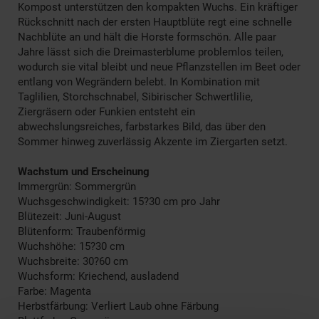
Kompost unterstützen den kompakten Wuchs. Ein kräftiger
Rückschnitt nach der ersten Hauptblüte regt eine schnelle
Nachblüte an und hält die Horste formschön. Alle paar
Jahre lässt sich die Dreimasterblume problemlos teilen,
wodurch sie vital bleibt und neue Pflanzstellen im Beet oder
entlang von Wegrändern belebt. In Kombination mit
Taglilien, Storchschnabel, Sibirischer Schwertlilie,
Ziergräsern oder Funkien entsteht ein
abwechslungsreiches, farbstarkes Bild, das über den
Sommer hinweg zuverlässig Akzente im Ziergarten setzt.
Wachstum und Erscheinung
Immergrün: Sommergrün
Wuchsgeschwindigkeit: 15?30 cm pro Jahr
Blütezeit: Juni-August
Blütenform: Traubenförmig
Wuchshöhe: 15?30 cm
Wuchsbreite: 30?60 cm
Wuchsform: Kriechend, ausladend
Farbe: Magenta
Herbstfärbung: Verliert Laub ohne Färbung