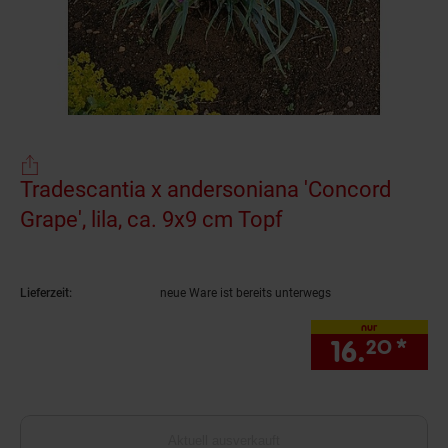
Tradescantia x andersoniana 'Concord
Grape', lila, ca. 9x9 cm Topf
(Produkt aktuell 
Lieferzeit:
neue Ware ist bereits unterwegs
nur
16.
*
nur
20
Aktuell ausverkauft