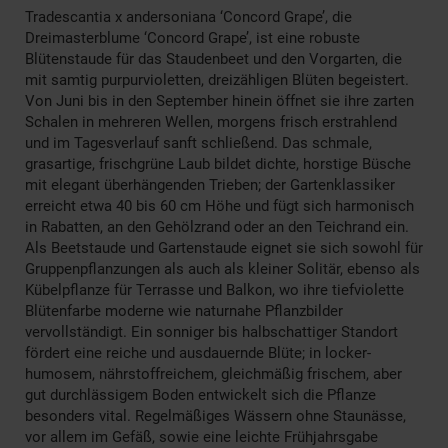
Tradescantia x andersoniana ‘Concord Grape’, die
Dreimasterblume ‘Concord Grape’, ist eine robuste
Blütenstaude für das Staudenbeet und den Vorgarten, die
mit samtig purpurvioletten, dreizähligen Blüten begeistert.
Von Juni bis in den September hinein öffnet sie ihre zarten
Schalen in mehreren Wellen, morgens frisch erstrahlend
und im Tagesverlauf sanft schließend. Das schmale,
grasartige, frischgrüne Laub bildet dichte, horstige Büsche
mit elegant überhängenden Trieben; der Gartenklassiker
erreicht etwa 40 bis 60 cm Höhe und fügt sich harmonisch
in Rabatten, an den Gehölzrand oder an den Teichrand ein.
Als Beetstaude und Gartenstaude eignet sie sich sowohl für
Gruppenpflanzungen als auch als kleiner Solitär, ebenso als
Kübelpflanze für Terrasse und Balkon, wo ihre tiefviolette
Blütenfarbe moderne wie naturnahe Pflanzbilder
vervollständigt. Ein sonniger bis halbschattiger Standort
fördert eine reiche und ausdauernde Blüte; in locker-
humosem, nährstoffreichem, gleichmäßig frischem, aber
gut durchlässigem Boden entwickelt sich die Pflanze
besonders vital. Regelmäßiges Wässern ohne Staunässe,
vor allem im Gefäß, sowie eine leichte Frühjahrsgabe