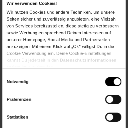
führen.
Wir verwenden Cookies!
Wir nutzen Cookies und andere Techniken, um unsere
Düngen:
Hanfpalmen können in einem Jahr 30 - 40
Seiten sicher und zuverlässig anzubieten, eine Vielzahl
Zentimeter an neuer Wuchshöhe erreichen. Aus diesem
Grund benötigen die Pflanzen in der Wachstumsphase von
von Services bereitzustellen, diese stetig zu verbessern
April bis ca. Ende August eine regelmäßige Versorgung mit
sowie Werbung entsprechend Deinen Interessen auf
Dünger. Alle ca. zwei Wochen wird die Palme daher mit
unserer Homepage, Social Media und Partnerseiten
einem Volldünger versorgt.
anzuzeigen. Mit einem Klick auf „Ok“ willigst Du in die
Cookie Verwendung ein. Deine Cookie-Einstellungen
kannst Du jederzeit in den
Datenschutzinformationen
ändern bzw. widerrufen.
Ein heller, windgeschützter Standort wird von den
Pflanzen bevorzugt.
Einwilligungsauswahl
Notwendig
Als Bodengrund sollte eine grobkörnige, mit Lehm und
Sand versetzte Erde gewählt werden.
Präferenzen
Im Sommer regelmäßig und ausreichend gießen.
Statistiken
Während der Wachstumsperiode wird die Pflanze alle
zwei Wochen gedüngt.