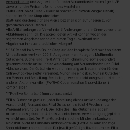
Versandkosten
und zzgl. evtl. anfallender Versandkostenzuschläge. UVP:
Unverbindliche Preisempfehlung des Herstellers.
Preise (inkl. MwSt.) und Verkaufseinheiten (Stückzahl/Mengeneinheit)
können im Online-Shop abweichen.
Statt- und durchgestrichene Preise beziehen sich auf unseren zuvor
geforderten Verkaufspreis.
Alle Artikel solange der Vorrat reicht! Änderungen und Irrtümer vorbehalten.
Abbildungen ähnlich. Die abgebildeten Artikel können wegen des
begrenzten Angebots schon am ersten Tag ausverkauft sein.
Abgabe nur in haushaltsüblichen Mengen!
**15€ Rabatt im Netto Online-Shop auf das komplette Sortiment ab einem
Mindestbestellwert von 200 €. Ausgenommen: Kategorie Multimedia,
Gutscheine, Bücher und Pre- & Anfangsmilchnahrung sowie gesondert
gekennzeichnete Artikel. Keine Anrechnung auf Versandkosten und Filial-
Abholservices. Der Gutschein wird nur einmalig an Neuanmelder für den
Online-Shop-Newsletter versendet. Nur online einlösbar. Nur ein Gutschein
pro Person und Bestellung. Restbeträge werden nicht ausgezahlt. Nicht mit
anderen Aktionsvorteilen (PAYBACK oder sonstige Shop-Aktionen)
kombinierbar.
***Positive Bonitätsprüfung vorausgesetzt
²⁰Filial-Gutschein gratis zu jeder Bestellung dieses Artikels (solange der
Vorrat reicht). Versand des Filial-Gutscheins erfolgt 4 Wochen nach
Warenanlieferung per Mail. Die Höhe des Filial-Gutscheins ist dem
Artikelbild des gekauften Artikels zu entnehmen. Vervielfältigung jeglicher
Art nicht gestattet. Der Filial-Gutschein ist ohne Mindesteinkaufswert
einlösbar. Nicht mit anderen Aktionsvorteilen (PAYBACK oder sonstige
Shop-Aktionen) kombinierbar. Der jeweilige Gültigkeitszeitraum des Filial-