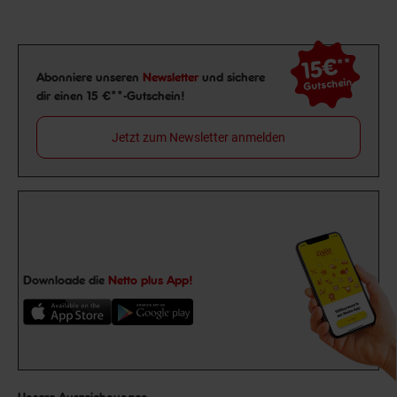
15€
**
Newsletter Anmeldung
Abonniere unseren
Newsletter
und sichere
Gutschein
dir einen 15 €**-Gutschein!
Jetzt zum Newsletter anmelden
Downloade die
Netto plus App!
Unsere Auszeichnungen