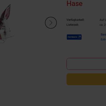
Hase
Verfügbarkeit:
Auf 
Lieferzeit:
ca. 
Payback Punkte
Bas
Ext