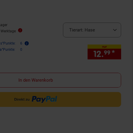
Lager
Tierart:
Hase
2 Werktage
is°Punkte:
6
nur
ra°Punkte:
0
12.
*
nur 1
99
In den Warenkorb