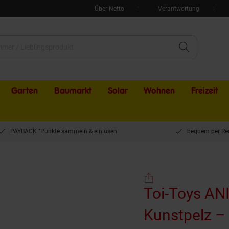
Über Netto
Verantwortung
Garten
Baumarkt
Solar
Wohnen
Freizeit
PAYBACK °Punkte sammeln & einlösen
bequem per Re
Toys ANIMAL WORLD Tiermasken mit Kunstpelz – Kinder Verkleidung Karneval Has
Toi-Toys A
Kunstpelz – 