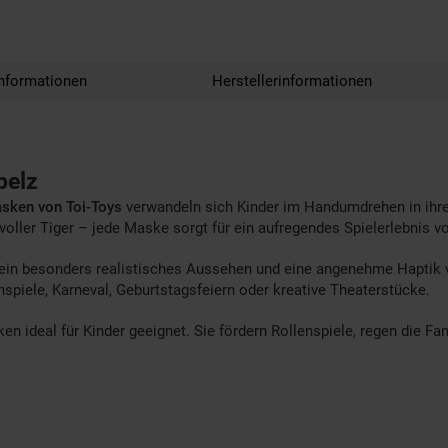
nformationen
Herstellerinformationen
pelz
ken von Toi-Toys
verwandeln sich Kinder im Handumdrehen in ihre L
oller Tiger – jede Maske sorgt für ein aufregendes Spielerlebnis vo
 ein besonders realistisches Aussehen und eine angenehme Haptik 
nspiele, Karneval, Geburtstagsfeiern oder kreative Theaterstücke.
ken ideal für Kinder geeignet. Sie fördern Rollenspiele, regen die F