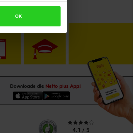
OK
toKOM
Karriere
Downloade die
Netto plus App!
Unsere
Durchschnittliche
Kundenbewertungen
Bewertungen
4.1 / 5