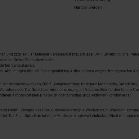
Händler werden
ten
und zzgl. evtl. anfallender Versandkostenzuschläge. UVP: Unverbindliche Preis
önnen im Online-Shop abweichen.
derten Verkaufspreis.
lten. Abbildungen ähnlich. Die abgebildeten Artikel können wegen des begrenzten A
em Mindestbestellwert von 200 €. Ausgenommen: Kategorie Multimedia, Gutscheine
Abholservices. Der Gutschein wird nur einmalig an Neuanmelder für den Online-Shop
anderen Aktionsvorteilen (PAYBACK oder sonstige Shop-Aktionen) kombinierbar.
 Vorrat reicht). Versand des Filial-Gutscheins erfolgt 4 Wochen nach Warenanlieferung
stattet. Der Filial-Gutschein ist ohne Mindesteinkaufswert einlösbar. Nicht mit and
.