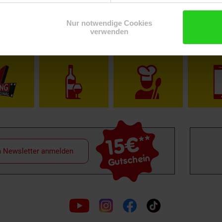
Nur notwendige Cookies
verwenden
Shop
Weinwelt
Rezeptwelt
Net
15€
**
m Newsletter anmelden
Gutschein
Folge
uns