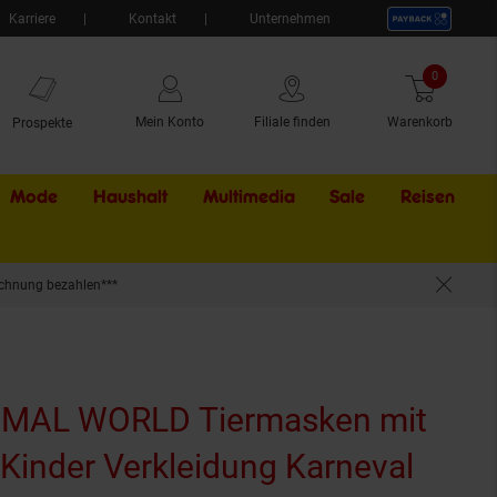
Karriere
Kontakt
Unternehmen
0
Artikel
Mein Konto
Filiale finden
Warenkorb
Prospekte
Mode
Haushalt
Multimedia
Sale
Externer Li
Reisen
chnung bezahlen***
e
NIMAL WORLD Tiermasken mit
Kinder Verkleidung Karneval