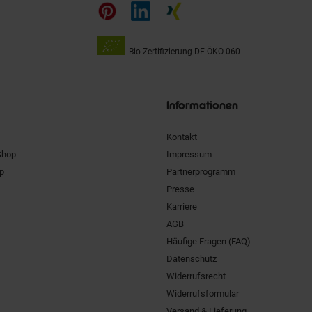
auf
Bio Zertifizierung
DE-ÖKO-060
Unsere
Siegel
Informationen
Kontakt
Shop
Impressum
pp
Partnerprogramm
Presse
Karriere
AGB
Häufige Fragen (FAQ)
Datenschutz
Widerrufsrecht
Widerrufsformular
Versand & Lieferung