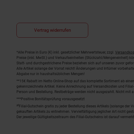
Vertrag widerrufen
Fußnoten
*Alle Preise in Euro (€) inkl. gesetzlicher Mehrwertsteuer, zzgl.
Versandkos
Preise (inkl. MwSt.) und Verkaufseinheiten (Stückzahl/Mengeneinheit) k
Statt- und durchgestrichene Preise beziehen sich auf unseren zuvor gefor
Alle Artikel solange der Vorrat reicht! Änderungen und Irrtümer vorbeha
Abgabe nur in haushaltsüblichen Mengen!
**15€ Rabatt im Netto Online-Shop auf das komplette Sortiment ab ein
gekennzeichnete Artikel. Keine Anrechnung auf Versandkosten und Filial-
Person und Bestellung. Restbeträge werden nicht ausgezahlt. Nicht mit 
***Positive Bonitätsprüfung vorausgesetzt
²⁰Filial-Gutschein gratis zu jeder Bestellung dieses Artikels (solange der
gekauften Artikels zu entnehmen. Vervielfältigung jeglicher Art nicht ge
Der jeweilige Gültigkeitszeitraum des Filial-Gutscheins ist darauf vermerkt