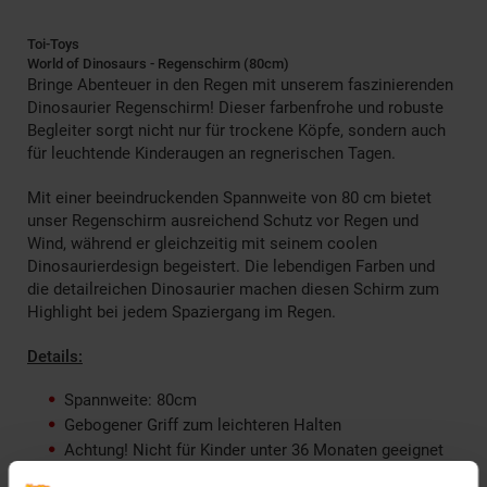
Toi-Toys
World of Dinosaurs - Regenschirm (80cm)
Bringe Abenteuer in den Regen mit unserem faszinierenden
Dinosaurier Regenschirm! Dieser farbenfrohe und robuste
Begleiter sorgt nicht nur für trockene Köpfe, sondern auch
für leuchtende Kinderaugen an regnerischen Tagen.
Mit einer beeindruckenden Spannweite von 80 cm bietet
unser Regenschirm ausreichend Schutz vor Regen und
Wind, während er gleichzeitig mit seinem coolen
Dinosaurierdesign begeistert. Die lebendigen Farben und
die detailreichen Dinosaurier machen diesen Schirm zum
Highlight bei jedem Spaziergang im Regen.
Details:
Spannweite: 80cm
Gebogener Griff zum leichteren Halten
Achtung! Nicht für Kinder unter 36 Monaten geeignet