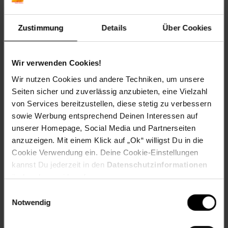
Alter
ab 3 Jahre
Artikelnummer: 2643683000
Zustimmung
Details
Über Cookies
EAN: 8714627005103
Artikel gehört zur Kategorie:
Jungs
Wir verwenden Cookies!
Wir nutzen Cookies und andere Techniken, um unsere
Seiten sicher und zuverlässig anzubieten, eine Vielzahl
Versandinformationen
von Services bereitzustellen, diese stetig zu verbessern
sowie Werbung entsprechend Deinen Interessen auf
Herstellerinformationen
unserer Homepage, Social Media und Partnerseiten
anzuzeigen. Mit einem Klick auf „Ok“ willigst Du in die
Cookie Verwendung ein. Deine Cookie-Einstellungen
kannst Du jederzeit in den
Datenschutzinformationen
ändern bzw. widerrufen.
Fußzeile
Weitere Online-Angebote
Einwilligungsauswahl
Notwendig
Netto Reisen
TV-Shop
Weinwelt