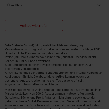
Über Netto
Vertrag widerrufen
*Alle Preise in Euro (€) inkl. gesetzlicher Mehrwertsteuer, zzgl.
Fußnoten
Versandkosten
und zzgl. evtl. anfallender Versandkostenzuschläge. UVP:
Unverbindliche Preisempfehlung des Herstellers.
Preise (inkl. MwSt.) und Verkaufseinheiten (Stückzahl/Mengeneinheit)
können im Online-Shop abweichen.
Statt- und durchgestrichene Preise beziehen sich auf unseren zuvor
geforderten Verkaufspreis.
Alle Artikel solange der Vorrat reicht! Änderungen und Irrtümer vorbehalten.
Abbildungen ähnlich. Die abgebildeten Artikel können wegen des
begrenzten Angebots schon am ersten Tag ausverkauft sein.
Abgabe nur in haushaltsüblichen Mengen!
**15€ Rabatt im Netto Online-Shop auf das komplette Sortiment ab einem
Mindestbestellwert von 200 €. Ausgenommen: Kategorie Multimedia,
Gutscheine, Bücher und Pre- & Anfangsmilchnahrung sowie gesondert
gekennzeichnete Artikel. Keine Anrechnung auf Versandkosten und Filial-
Abholservices. Der Gutschein wird nur einmalig an Neuanmelder für den