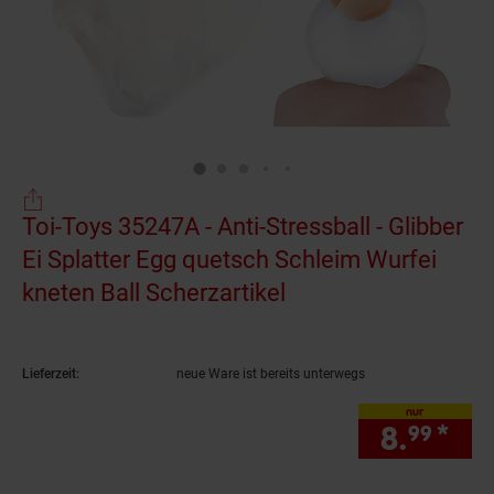
Toi-Toys 35247A - Anti-Stressball - Glibber
Ei Splatter Egg quetsch Schleim Wurfei
kneten Ball Scherzartikel
(Produkt aktuell au
Lieferzeit:
neue Ware ist bereits unterwegs
nur
8.
*
nur
99