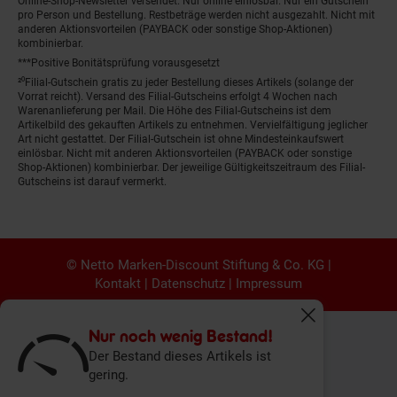
Online-Shop-Newsletter versendet. Nur online einlösbar. Nur ein Gutschein
pro Person und Bestellung. Restbeträge werden nicht ausgezahlt. Nicht mit
anderen Aktionsvorteilen (PAYBACK oder sonstige Shop-Aktionen)
kombinierbar.
***Positive Bonitätsprüfung vorausgesetzt
²⁰Filial-Gutschein gratis zu jeder Bestellung dieses Artikels (solange der
Vorrat reicht). Versand des Filial-Gutscheins erfolgt 4 Wochen nach
Warenanlieferung per Mail. Die Höhe des Filial-Gutscheins ist dem
Artikelbild des gekauften Artikels zu entnehmen. Vervielfältigung jeglicher
Art nicht gestattet. Der Filial-Gutschein ist ohne Mindesteinkaufswert
einlösbar. Nicht mit anderen Aktionsvorteilen (PAYBACK oder sonstige
Shop-Aktionen) kombinierbar. Der jeweilige Gültigkeitszeitraum des Filial-
Gutscheins ist darauf vermerkt.
© Netto Marken-Discount Stiftung & Co. KG |
Kontakt
|
Datenschutz
|
Impressum
Fenster schliess
Nur noch wenig Bestand!
Der Bestand dieses Artikels ist
gering.