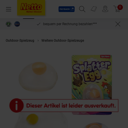
Payback
Prospekte
0
Arti
Menü
Suchfeld einblenden
Filiale finden
Warenkorb
lösen
bequem per Rechnung bezahlen***
Outdoor-Spielzeug
Weitere Outdoor-Spielzeuge
Toi-Toys 35247A - Anti-S