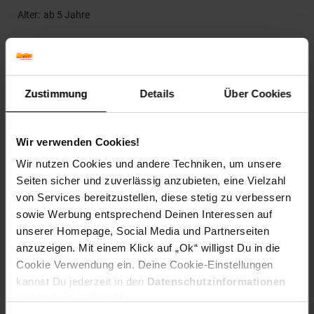
Alter
ab 5 Jahre
Artikelnummer: 2646521000
EAN: 8719904352475
Artikel gehört zur Kategorie:
Weitere Outdoor-Spielzeuge
Zustimmung
Details
Über Cookies
Versandinformationen
Wir verwenden Cookies!
Wir nutzen Cookies und andere Techniken, um unsere
Seiten sicher und zuverlässig anzubieten, eine Vielzahl
Herstellerinformationen
von Services bereitzustellen, diese stetig zu verbessern
sowie Werbung entsprechend Deinen Interessen auf
unserer Homepage, Social Media und Partnerseiten
Fußzeile
Weitere Online-Angebote
anzuzeigen. Mit einem Klick auf „Ok“ willigst Du in die
Cookie Verwendung ein. Deine Cookie-Einstellungen
Netto Reisen
TV-Shop
Weinwelt
kannst Du jederzeit in den
Datenschutzinformationen
ändern bzw. widerrufen.