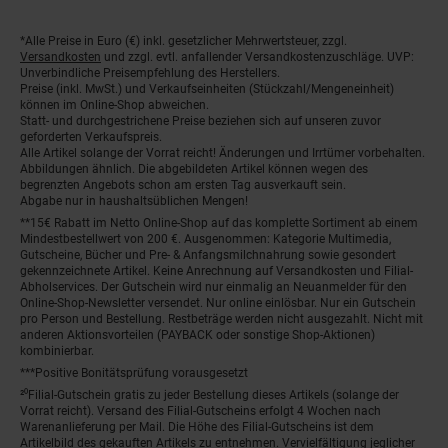
*Alle Preise in Euro (€) inkl. gesetzlicher Mehrwertsteuer, zzgl.
Fußnoten
Versandkosten
und zzgl. evtl. anfallender Versandkostenzuschläge. UVP:
Unverbindliche Preisempfehlung des Herstellers.
Preise (inkl. MwSt.) und Verkaufseinheiten (Stückzahl/Mengeneinheit)
können im Online-Shop abweichen.
Statt- und durchgestrichene Preise beziehen sich auf unseren zuvor
geforderten Verkaufspreis.
Alle Artikel solange der Vorrat reicht! Änderungen und Irrtümer vorbehalten.
Abbildungen ähnlich. Die abgebildeten Artikel können wegen des
begrenzten Angebots schon am ersten Tag ausverkauft sein.
Abgabe nur in haushaltsüblichen Mengen!
**15€ Rabatt im Netto Online-Shop auf das komplette Sortiment ab einem
Mindestbestellwert von 200 €. Ausgenommen: Kategorie Multimedia,
Gutscheine, Bücher und Pre- & Anfangsmilchnahrung sowie gesondert
gekennzeichnete Artikel. Keine Anrechnung auf Versandkosten und Filial-
Abholservices. Der Gutschein wird nur einmalig an Neuanmelder für den
Online-Shop-Newsletter versendet. Nur online einlösbar. Nur ein Gutschein
pro Person und Bestellung. Restbeträge werden nicht ausgezahlt. Nicht mit
anderen Aktionsvorteilen (PAYBACK oder sonstige Shop-Aktionen)
kombinierbar.
***Positive Bonitätsprüfung vorausgesetzt
²⁰Filial-Gutschein gratis zu jeder Bestellung dieses Artikels (solange der
Vorrat reicht). Versand des Filial-Gutscheins erfolgt 4 Wochen nach
Warenanlieferung per Mail. Die Höhe des Filial-Gutscheins ist dem
Artikelbild des gekauften Artikels zu entnehmen. Vervielfältigung jeglicher