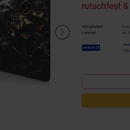
rutschfest &
Speed & Präz
Verfügbarkeit:
Auf 
Lieferzeit:
ca. 
Payback Punkte
Bas
Ext