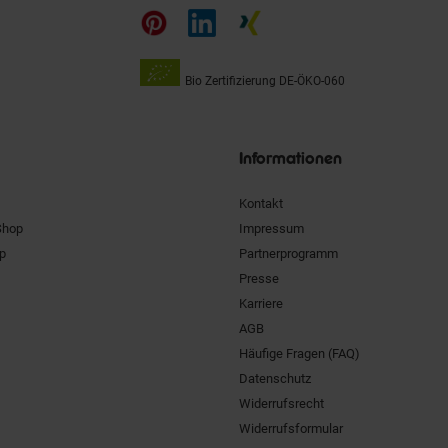
auf
Bio Zertifizierung
DE-ÖKO-060
Unsere
Siegel
Informationen
Kontakt
Shop
Impressum
pp
Partnerprogramm
Presse
Karriere
AGB
Häufige Fragen (FAQ)
Datenschutz
Widerrufsrecht
Widerrufsformular