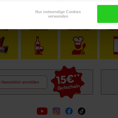
Nur notwendige Cookies
verwenden
Shop
Weinwelt
Rezeptwelt
Net
15€
**
m Newsletter anmelden
Gutschein
Folge
uns