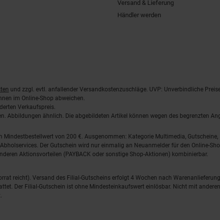
Versand & Lieferung
Händler werden
ten
und zzgl. evtl. anfallender Versandkostenzuschläge. UVP: Unverbindliche Preis
önnen im Online-Shop abweichen.
derten Verkaufspreis.
lten. Abbildungen ähnlich. Die abgebildeten Artikel können wegen des begrenzten A
em Mindestbestellwert von 200 €. Ausgenommen: Kategorie Multimedia, Gutscheine
Abholservices. Der Gutschein wird nur einmalig an Neuanmelder für den Online-Shop
anderen Aktionsvorteilen (PAYBACK oder sonstige Shop-Aktionen) kombinierbar.
 Vorrat reicht). Versand des Filial-Gutscheins erfolgt 4 Wochen nach Warenanlieferung
stattet. Der Filial-Gutschein ist ohne Mindesteinkaufswert einlösbar. Nicht mit and
.