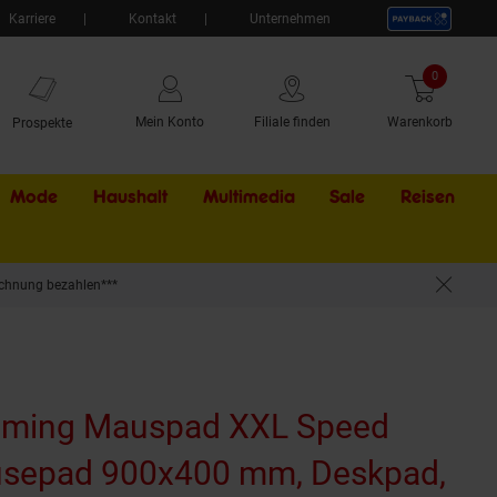
Karriere
Kontakt
Unternehmen
0
Artikel
Mein Konto
Filiale finden
Warenkorb
Prospekte
Mode
Haushalt
Multimedia
Sale
Externer Li
Reisen
chnung bezahlen***
waschbare Rückseite, für Speed & Präzision, Gold Lion
Gaming Mauspad XXL Speed
sepad 900x400 mm, Deskpad,