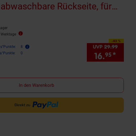
 abwaschbare Rückseite, für
ision, Gold Lion
Lager
3 Werktage
-43 %
Sie Sparen 43 Prozent,
UVP
29.
99
UVP : 
is°Punkte:
8
16.
*
Sie S
ra°Punkte:
0
95
In den Warenkorb