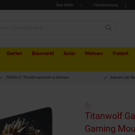
Über Netto
Verantwortung
Garten
Baumarkt
Solar
Wohnen
Freizeit
PAYBACK °Punkte sammeln & einlösen
bequem per Re
Gaming Mauspad XXL Speed Gaming Mousepad 900x400 mm, Deskpad, rutschfest & ab
Titanwolf 
Gaming Mou