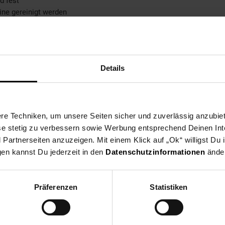
d fest
ne gereinigt werden
n Spielspaß
persönliche Note
t
: 700 g
Details
e Techniken, um unsere Seiten sicher und zuverlässig anzubiet
ese stetig zu verbessern sowie Werbung entsprechend Deinen In
artnerseiten anzuzeigen. Mit einem Klick auf „Ok“ willigst Du
gen kannst Du jederzeit in den
Datenschutzinformationen
änder
Präferenzen
Statistiken