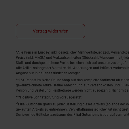
Vertrag widerrufen
Fußnoten
*Alle Preise in Euro (€) inkl. gesetzlicher Mehrwertsteuer, zzgl.
Versandkos
Preise (inkl. MwSt.) und Verkaufseinheiten (Stückzahl/Mengeneinheit) k
Statt- und durchgestrichene Preise beziehen sich auf unseren zuvor gefor
Alle Artikel solange der Vorrat reicht! Änderungen und Irrtümer vorbeha
Abgabe nur in haushaltsüblichen Mengen!
**15€ Rabatt im Netto Online-Shop auf das komplette Sortiment ab ein
gekennzeichnete Artikel. Keine Anrechnung auf Versandkosten und Filial-
Person und Bestellung. Restbeträge werden nicht ausgezahlt. Nicht mit 
***Positive Bonitätsprüfung vorausgesetzt
²⁰Filial-Gutschein gratis zu jeder Bestellung dieses Artikels (solange der
gekauften Artikels zu entnehmen. Vervielfältigung jeglicher Art nicht ge
Der jeweilige Gültigkeitszeitraum des Filial-Gutscheins ist darauf vermerkt