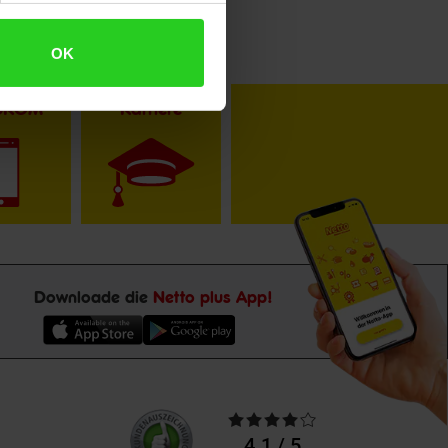
OK
toKOM
Karriere
Downloade die
Netto plus App!
Unsere
Durchschnittliche
Kundenbewertungen
Bewertungen
4.1 / 5