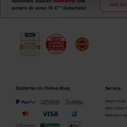
Abonniere unseren
Newsletter
und
Jetzt zu
sichere dir einen 15 €**-Gutschein!
Newsletter Anmeldung
Zahlarten im Online-Shop
Service
Meine Filiale
Mein Online-
Netto plus A