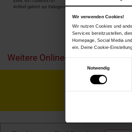
EAN: 4311536053757
Artikel gehört zur Kategorie:
Haushalt
Wir verwenden Cookies!
Wir nutzen Cookies und ander
Services bereitzustellen, di
Fußzeile
Homepage, Social Media und P
ein. Deine Cookie-Einstellun
Weitere Online-Angebote
Einwilligungsauswahl
Notwendig
Netto Reisen
TV-