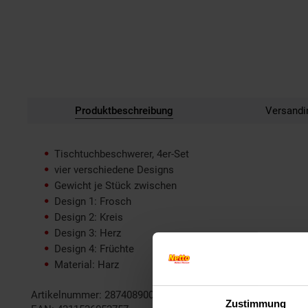
Produktbeschreibung
Versandi
Tischtuchbeschwerer, 4er-Set
vier verschiedene Designs
Gewicht je Stück zwischen
Design 1: Frosch
Design 2: Kreis
Design 3: Herz
Design 4: Früchte
Material: Harz
Artikelnummer: 2874089000
Zustimmung