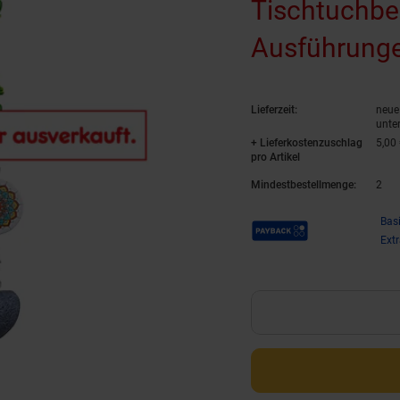
Tischtuchbes
Ausführunge
Lieferzeit:
neue 
unte
+ Lieferkostenzuschlag
5,00
pro Artikel
Mindestbestellmenge:
2
Payback Punkte
Bas
Ext