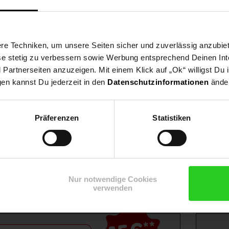
e Techniken, um unsere Seiten sicher und zuverlässig anzubiet
ese stetig zu verbessern sowie Werbung entsprechend Deinen In
artnerseiten anzuzeigen. Mit einem Klick auf „Ok“ willigst Du
gen kannst Du jederzeit in den
Datenschutzinformationen
änder
Präferenzen
Statistiken
Shop
Weinwelt
Rezeptwelt
Net
Nur notwendige Cookies
verwenden
**