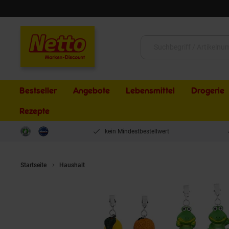
Schließen
Suche:
Bestseller
Angebote
Lebensmittel
Drogerie
Rezepte
kein Mindestbestellwert
Startseite
Haushalt
Tischtuchbeschwerer, 4er-Set -versch. Ausführu