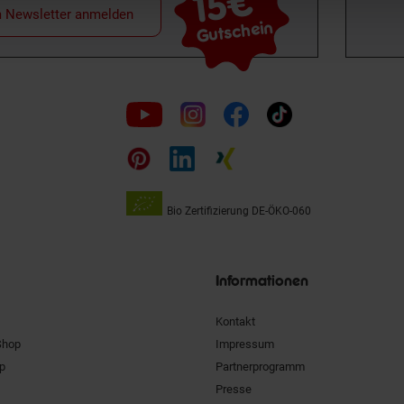
15€
m Newsletter anmelden
Gutschein
Folge
uns
auf
Bio Zertifizierung
DE-ÖKO-060
Unsere
Siegel
Informationen
Kontakt
Shop
Impressum
pp
Partnerprogramm
Presse