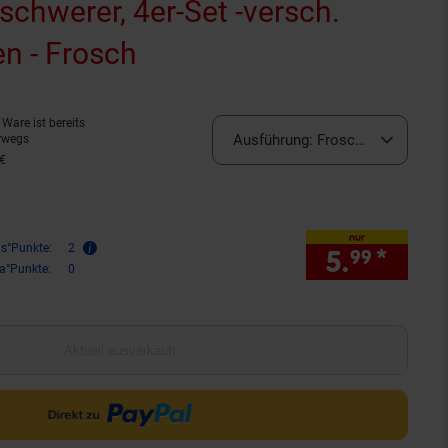
chwerer, 4er-Set -versch.
n - Frosch
(Produkt aktuell ausver
Ware ist bereits
Ausführung:
Frosch (derzeit aus
rwegs
 €
nur
is°Punkte:
2
5.
*
nur 5
99
ra°Punkte:
0
Aktuell ausverkauft