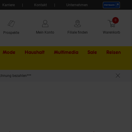
Karriere
Kontakt
Unternehmen
0
Artikel
Mein Konto
Filiale finden
Warenkorb
Prospekte
Mode
Haushalt
Multimedia
Sale
Externer Li
Reisen
chnung bezahlen***