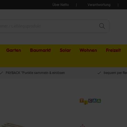
Über Netto
Verantwortung
Garten
Baumarkt
Solar
Wohnen
Freizeit
PAYBACK °Punkte sammeln & einlösen
bequem per Re
t Birke Federholz 100x200