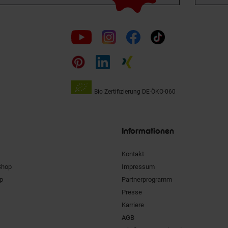
Folge
uns
auf
Bio Zertifizierung
DE-ÖKO-060
Unsere
Siegel
Informationen
Kontakt
Shop
Impressum
pp
Partnerprogramm
Presse
Karriere
AGB