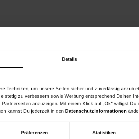
cht feuchtem Lappen reinigen. Keine scheuernden Putzmittel verwend
Details
e Techniken, um unsere Seiten sicher und zuverlässig anzubiet
ese stetig zu verbessern sowie Werbung entsprechend Deinen In
artnerseiten anzuzeigen. Mit einem Klick auf „Ok“ willigst Du
gen kannst Du jederzeit in den
Datenschutzinformationen
änder
Präferenzen
Statistiken