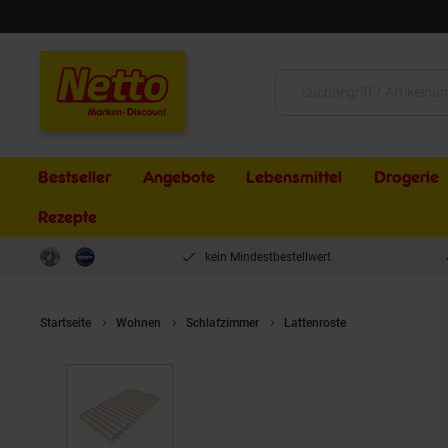
Schließen
Suche:
Bestseller
Angebote
Lebensmittel
Drogerie
Rezepte
kein Mindestbestellwert
Startseite
Wohnen
Schlafzimmer
Lattenroste
TiCAA Rollros