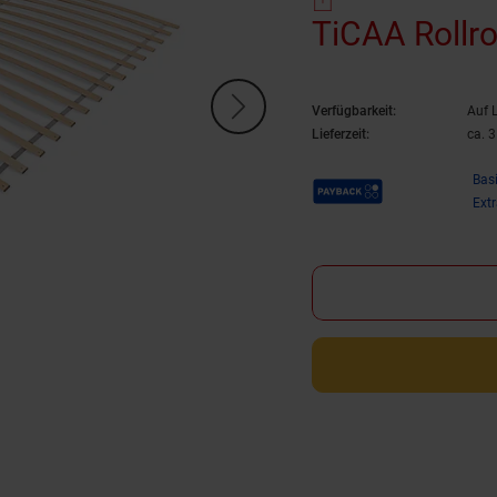
TiCAA Rollr
Verfügbarkeit:
Auf 
Lieferzeit:
ca. 
Payback Punkte
Bas
Ext