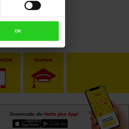
OK
toKOM
Karriere
Downloade die
Netto plus App!