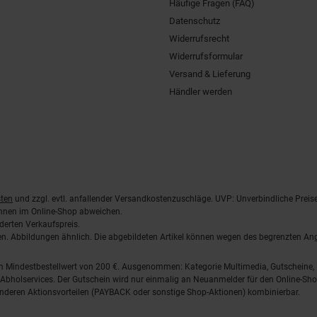
Häufige Fragen (FAQ)
Datenschutz
Widerrufsrecht
Widerrufsformular
Versand & Lieferung
Händler werden
ten
und zzgl. evtl. anfallender Versandkostenzuschläge. UVP: Unverbindliche Preis
önnen im Online-Shop abweichen.
derten Verkaufspreis.
lten. Abbildungen ähnlich. Die abgebildeten Artikel können wegen des begrenzten A
em Mindestbestellwert von 200 €. Ausgenommen: Kategorie Multimedia, Gutscheine
Abholservices. Der Gutschein wird nur einmalig an Neuanmelder für den Online-Shop
anderen Aktionsvorteilen (PAYBACK oder sonstige Shop-Aktionen) kombinierbar.