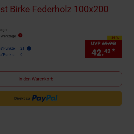
ost Birke Federholz 100x200
Lager
3 Werktage
-39 %
Sie Sparen 39 Prozent,
UVP
69.
90
UVP : 6
is°Punkte:
21
42.
*
Sie 
42
ra°Punkte:
0
In den Warenkorb