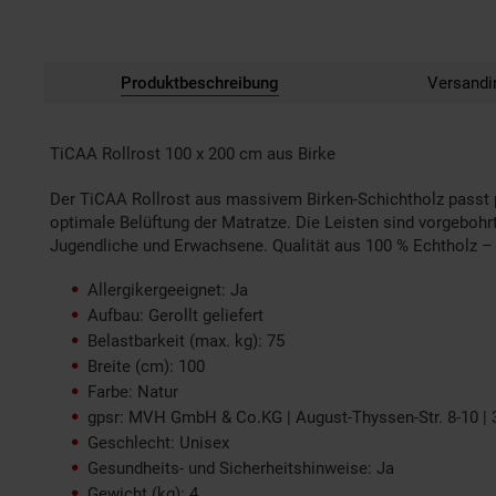
Produktbeschreibung
Versandi
TiCAA Rollrost 100 x 200 cm aus Birke
Der TiCAA Rollrost aus massivem Birken-Schichtholz passt p
optimale Belüftung der Matratze. Die Leisten sind vorgebohrt 
Jugendliche und Erwachsene. Qualität aus 100 % Echtholz – 
Allergikergeeignet: Ja
Aufbau: Gerollt geliefert
Belastbarkeit (max. kg): 75
Breite (cm): 100
Farbe: Natur
gpsr: MVH GmbH & Co.KG | August-Thyssen-Str. 8-10 | 3
Geschlecht: Unisex
Gesundheits- und Sicherheitshinweise: Ja
Gewicht (kg): 4