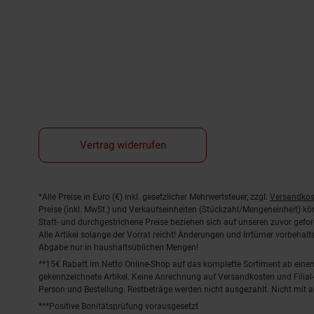
Vertrag widerrufen
Fußnoten
*Alle Preise in Euro (€) inkl. gesetzlicher Mehrwertsteuer, zzgl.
Versandkos
Preise (inkl. MwSt.) und Verkaufseinheiten (Stückzahl/Mengeneinheit) k
Statt- und durchgestrichene Preise beziehen sich auf unseren zuvor gefor
Alle Artikel solange der Vorrat reicht! Änderungen und Irrtümer vorbeha
Abgabe nur in haushaltsüblichen Mengen!
**15€ Rabatt im Netto Online-Shop auf das komplette Sortiment ab ein
gekennzeichnete Artikel. Keine Anrechnung auf Versandkosten und Filial-
Person und Bestellung. Restbeträge werden nicht ausgezahlt. Nicht mit 
***Positive Bonitätsprüfung vorausgesetzt