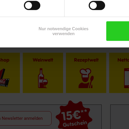
Nur notwendige Cookies
verwenden
Shop
Weinwelt
Rezeptwelt
Net
15€
**
m Newsletter anmelden
Gutschein