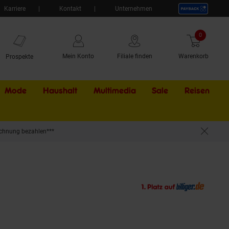
Karriere
Kontakt
Unternehmen
0
Artikel
Mein Konto
Filiale finden
Warenkorb
Prospekte
Mode
Haushalt
Multimedia
Sale
Externer Li
Reisen
chnung bezahlen***