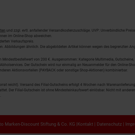
ten
und zzgl. evtl. anfallender Versandkostenzuschläge. UVP: Unverbindliche Preis
önnen im Online-Shop abweichen.
derten Verkaufspreis.
lten. Abbildungen ähnlich. Die abgebildeten Artikel können wegen des begrenzten A
em Mindestbestellwert von 200 €. Ausgenommen: Kategorie Multimedia, Gutscheine
Abholservices. Der Gutschein wird nur einmalig an Neuanmelder für den Online-Shop
anderen Aktionsvorteilen (PAYBACK oder sonstige Shop-Aktionen) kombinierbar.
 Vorrat reicht). Versand des Filial-Gutscheins erfolgt 4 Wochen nach Warenanlieferung
stattet. Der Filial-Gutschein ist ohne Mindesteinkaufswert einlösbar. Nicht mit and
.
o Marken-Discount Stiftung & Co. KG |
Kontakt
|
Datenschutz
|
Imp
en.