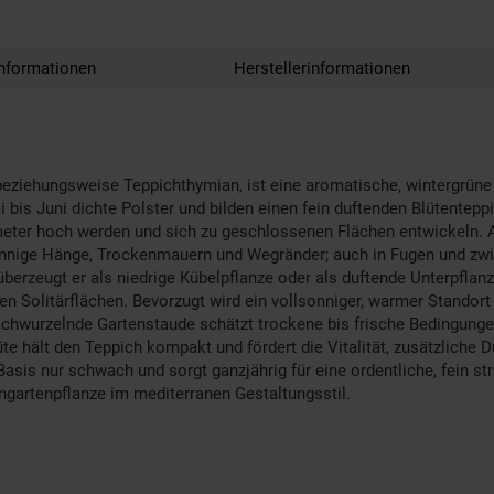
nformationen
Herstellerinformationen
beziehungsweise Teppichthymian, ist eine aromatische, wintergrüne 
bis Juni dichte Polster und bilden einen fein duftenden Blütenteppic
imeter hoch werden und sich zu geschlossenen Flächen entwickeln. A
onnige Hänge, Trockenmauern und Wegränder; auch in Fugen und zwisch
erzeugt er als niedrige Kübelpflanze oder als duftende Unterpflanz
nen Solitärflächen. Bevorzugt wird ein vollsonniger, warmer Stando
achwurzelnde Gartenstaude schätzt trockene bis frische Bedingunge
üte hält den Teppich kompakt und fördert die Vitalität, zusätzliche 
r Basis nur schwach und sorgt ganzjährig für eine ordentliche, fein s
ngartenpflanze im mediterranen Gestaltungsstil.