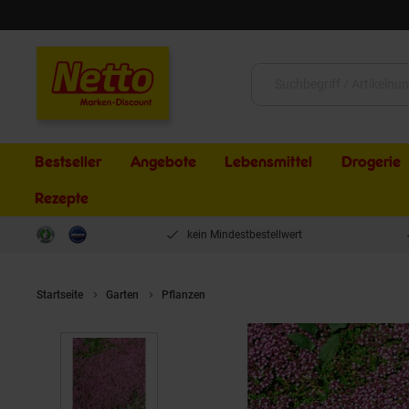
Schließen
Suche:
Bestseller
Angebote
Lebensmittel
Drogerie
Rezepte
kein Mindestbestellwert
Startseite
Garten
Pflanzen
Thymus serpyllum 'Pink Chintz', San