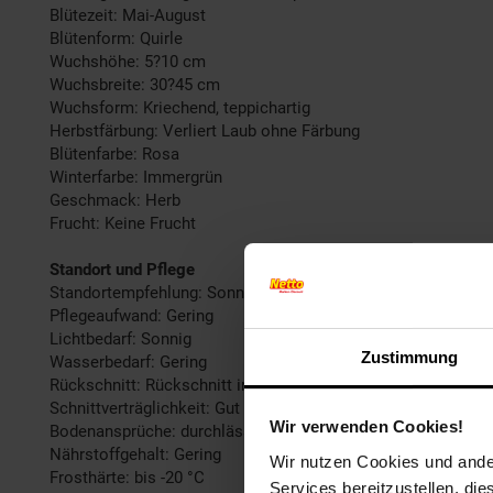
Blütezeit: Mai-August
Blütenform: Quirle
Wuchshöhe: 5?10 cm
Wuchsbreite: 30?45 cm
Wuchsform: Kriechend, teppichartig
Herbstfärbung: Verliert Laub ohne Färbung
Blütenfarbe: Rosa
Winterfarbe: Immergrün
Geschmack: Herb
Frucht: Keine Frucht
Standort und Pflege
Standortempfehlung: Sonnig, trocken
Pflegeaufwand: Gering
Lichtbedarf: Sonnig
Zustimmung
Wasserbedarf: Gering
Rückschnitt: Rückschnitt im Frühjahr
Schnittverträglichkeit: Gut
Wir verwenden Cookies!
Bodenansprüche: durchlässig und sandig-lehmig
Nährstoffgehalt: Gering
Wir nutzen Cookies und ander
Frosthärte: bis -20 °C
Services bereitzustellen, di