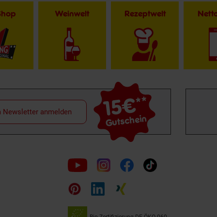
Shop
Weinwelt
Rezeptwelt
Net
15€
**
m Newsletter anmelden
Gutschein
Folge
uns
auf
Bio Zertifizierung
DE-ÖKO-060