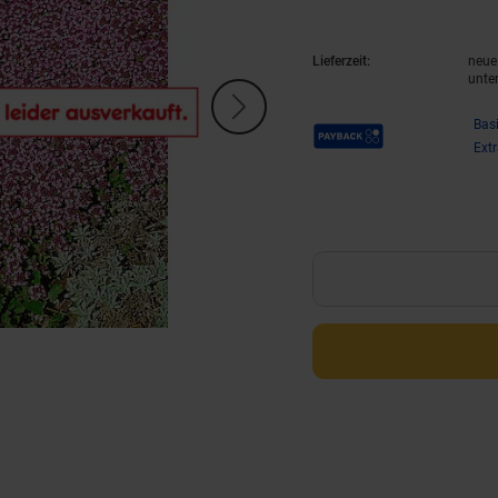
Lieferzeit:
neue 
unte
Payback Punkte
Bas
Ext