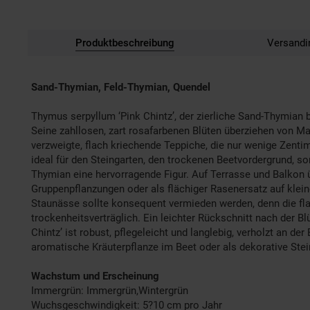
Produktbeschreibung
Versandi
Sand-Thymian, Feld-Thymian, Quendel
Thymus serpyllum ‘Pink Chintz’, der zierliche Sand-Thymian 
Seine zahllosen, zart rosafarbenen Blüten überziehen von Mai 
verzweigte, flach kriechende Teppiche, die nur wenige Zent
ideal für den Steingarten, den trockenen Beetvordergrund, s
Thymian eine hervorragende Figur. Auf Terrasse und Balkon üb
Gruppenpflanzungen oder als flächiger Rasenersatz auf klei
Staunässe sollte konsequent vermieden werden, denn die fl
trockenheitsverträglich. Ein leichter Rückschnitt nach der Bl
Chintz’ ist robust, pflegeleicht und langlebig, verholzt an de
aromatische Kräuterpflanze im Beet oder als dekorative Stei
Wachstum und Erscheinung
Immergrün: Immergrün,Wintergrün
Wuchsgeschwindigkeit: 5?10 cm pro Jahr