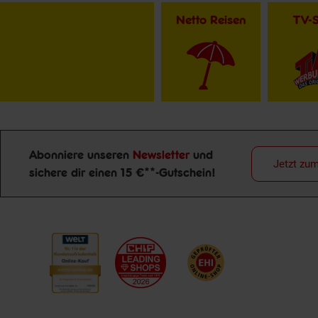
Netto Reisen
TV-
Abonniere unseren
Newsletter
und
Jetzt zu
sichere dir einen 15 €**-Gutschein!
Newsletter Anmeldung