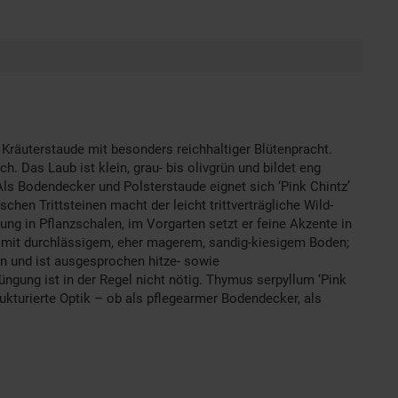
Kräuterstaude mit besonders reichhaltiger Blütenpracht.
h. Das Laub ist klein, grau- bis olivgrün und bildet eng
ls Bodendecker und Polsterstaude eignet sich ‘Pink Chintz’
en Trittsteinen macht der leicht trittverträgliche Wild-
ung in Pflanzschalen, im Vorgarten setzt er feine Akzente in
rt mit durchlässigem, eher magerem, sandig-kiesigem Boden;
n und ist ausgesprochen hitze- sowie
Düngung ist in der Regel nicht nötig. Thymus serpyllum ‘Pink
trukturierte Optik – ob als pflegearmer Bodendecker, als