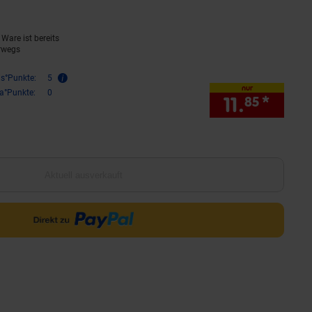
Ware ist bereits
rwegs
is°Punkte:
5
nur
ra°Punkte:
0
11.
*
nur 1
85
Aktuell ausverkauft