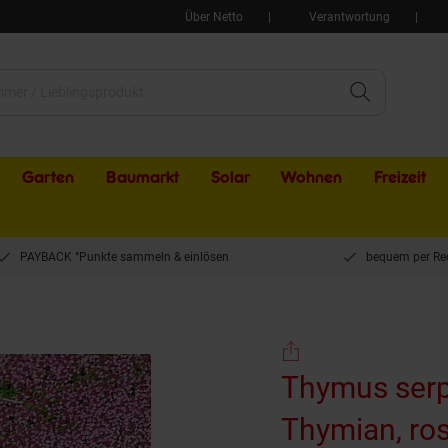
Über Netto
Verantwortung
Garten
Baumarkt
Solar
Wohnen
Freizeit
PAYBACK °Punkte sammeln & einlösen
bequem per Re
d-Thymian, rosa, ca. 9x9 cm Topf
Thymus serpy
Thymian, ros