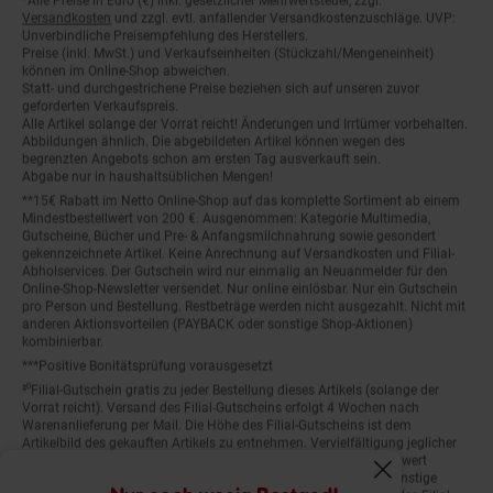
Versandkosten
und zzgl. evtl. anfallender Versandkostenzuschläge. UVP:
Unverbindliche Preisempfehlung des Herstellers.
Preise (inkl. MwSt.) und Verkaufseinheiten (Stückzahl/Mengeneinheit)
können im Online-Shop abweichen.
Statt- und durchgestrichene Preise beziehen sich auf unseren zuvor
geforderten Verkaufspreis.
Alle Artikel solange der Vorrat reicht! Änderungen und Irrtümer vorbehalten.
Abbildungen ähnlich. Die abgebildeten Artikel können wegen des
begrenzten Angebots schon am ersten Tag ausverkauft sein.
Abgabe nur in haushaltsüblichen Mengen!
**15€ Rabatt im Netto Online-Shop auf das komplette Sortiment ab einem
Mindestbestellwert von 200 €. Ausgenommen: Kategorie Multimedia,
Gutscheine, Bücher und Pre- & Anfangsmilchnahrung sowie gesondert
gekennzeichnete Artikel. Keine Anrechnung auf Versandkosten und Filial-
Abholservices. Der Gutschein wird nur einmalig an Neuanmelder für den
Online-Shop-Newsletter versendet. Nur online einlösbar. Nur ein Gutschein
pro Person und Bestellung. Restbeträge werden nicht ausgezahlt. Nicht mit
anderen Aktionsvorteilen (PAYBACK oder sonstige Shop-Aktionen)
kombinierbar.
***Positive Bonitätsprüfung vorausgesetzt
²⁰Filial-Gutschein gratis zu jeder Bestellung dieses Artikels (solange der
Vorrat reicht). Versand des Filial-Gutscheins erfolgt 4 Wochen nach
Warenanlieferung per Mail. Die Höhe des Filial-Gutscheins ist dem
Artikelbild des gekauften Artikels zu entnehmen. Vervielfältigung jeglicher
Art nicht gestattet. Der Filial-Gutschein ist ohne Mindesteinkaufswert
einlösbar. Nicht mit anderen Aktionsvorteilen (PAYBACK oder sonstige
Fenster schliess
Shop-Aktionen) kombinierbar. Der jeweilige Gültigkeitszeitraum des Filial-