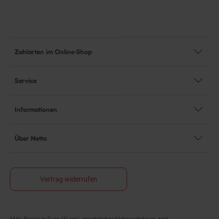
Zahlarten im Online-Shop
Service
Informationen
Über Netto
Vertrag widerrufen
*Alle Preise in Euro (€) inkl. gesetzlicher Mehrwertsteuer, zzgl.
Fußnoten