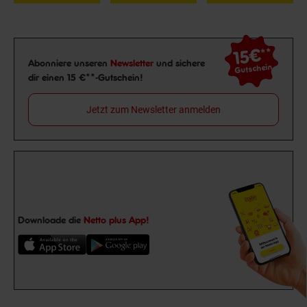
15€
**
Newsletter Anmeldung
Abonniere unseren
Newsletter
und sichere
Gutschein
dir einen 15 €**-Gutschein!
Jetzt zum Newsletter anmelden
Downloade die
Netto plus App!