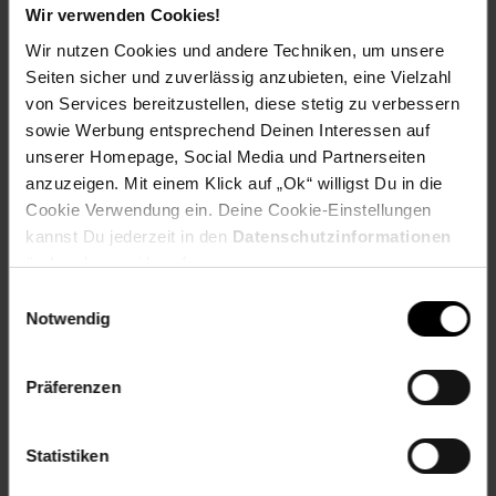
Modernes, unauffälliges Designfür eine elegante Integration
Wir verwenden Cookies!
in Ihr ZuhauseMit dem Telekom Speed Home WLAN (2.
Wir nutzen Cookies und andere Techniken, um unsere
Generation) investieren Sie in eine zuverlässige und
leistungsstarke WLAN-Lösung, die Ihren Alltag erleichtert
Seiten sicher und zuverlässig anzubieten, eine Vielzahl
und für eine stabile Internetverbindung sorgt – egal, wie
von Services bereitzustellen, diese stetig zu verbessern
groß Ihr Zuhause ist. Genießen Sie kabellose Freiheit und
sowie Werbung entsprechend Deinen Interessen auf
unbegrenzte Möglichkeiten mit diesem hochwertigen Mesh-
unserer Homepage, Social Media und Partnerseiten
WLAN-Repeater.LieferumfangWLAN-Repeater, Netzteil,
anzuzeigen. Mit einem Klick auf „Ok“ willigst Du in die
Schnellstartanleitung
Cookie Verwendung ein. Deine Cookie-Einstellungen
kannst Du jederzeit in den
Datenschutzinformationen
Artikelnummer: 3097540000
EAN: 4025125549643
ändern bzw. widerrufen.
Artikel gehört zur Kategorie:
Netzwerktechnik
Einwilligungsauswahl
Notwendig
Präferenzen
Versandinformationen
Statistiken
Herstellerinformationen