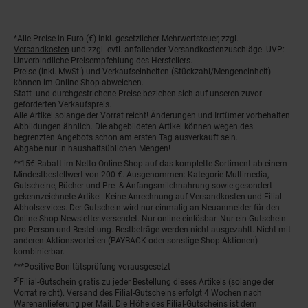
*Alle Preise in Euro (€) inkl. gesetzlicher Mehrwertsteuer, zzgl.
Fußnoten
Versandkosten
und zzgl. evtl. anfallender Versandkostenzuschläge. UVP:
Unverbindliche Preisempfehlung des Herstellers.
Preise (inkl. MwSt.) und Verkaufseinheiten (Stückzahl/Mengeneinheit)
können im Online-Shop abweichen.
Statt- und durchgestrichene Preise beziehen sich auf unseren zuvor
geforderten Verkaufspreis.
Alle Artikel solange der Vorrat reicht! Änderungen und Irrtümer vorbehalten.
Abbildungen ähnlich. Die abgebildeten Artikel können wegen des
begrenzten Angebots schon am ersten Tag ausverkauft sein.
Abgabe nur in haushaltsüblichen Mengen!
**15€ Rabatt im Netto Online-Shop auf das komplette Sortiment ab einem
Mindestbestellwert von 200 €. Ausgenommen: Kategorie Multimedia,
Gutscheine, Bücher und Pre- & Anfangsmilchnahrung sowie gesondert
gekennzeichnete Artikel. Keine Anrechnung auf Versandkosten und Filial-
Abholservices. Der Gutschein wird nur einmalig an Neuanmelder für den
Online-Shop-Newsletter versendet. Nur online einlösbar. Nur ein Gutschein
pro Person und Bestellung. Restbeträge werden nicht ausgezahlt. Nicht mit
anderen Aktionsvorteilen (PAYBACK oder sonstige Shop-Aktionen)
kombinierbar.
***Positive Bonitätsprüfung vorausgesetzt
²⁰Filial-Gutschein gratis zu jeder Bestellung dieses Artikels (solange der
Vorrat reicht). Versand des Filial-Gutscheins erfolgt 4 Wochen nach
Warenanlieferung per Mail. Die Höhe des Filial-Gutscheins ist dem