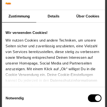
Versandinformationen
Zustimmung
Details
Über Cookies
Herstellerinformationen
Altgeräterücknahme
Wir verwenden Cookies!
Wir nutzen Cookies und andere Techniken, um unsere
Seiten sicher und zuverlässig anzubieten, eine Vielzahl
Fußzeile
Weitere Online-Angebote
von Services bereitzustellen, diese stetig zu verbessern
sowie Werbung entsprechend Deinen Interessen auf
unserer Homepage, Social Media und Partnerseiten
Netto Reisen
TV-Shop
Weinwelt
anzuzeigen. Mit einem Klick auf „Ok“ willigst Du in die
Cookie Verwendung ein. Deine Cookie-Einstellungen
kannst Du jederzeit in den
Datenschutzinformationen
ändern bzw. widerrufen.
Einwilligungsauswahl
Notwendig
Rezeptwelt
NettoKOM
Karriere