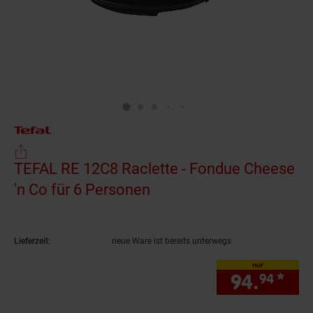
TEFAL RE 12C8 Raclette - Fondue Cheese
'n Co für 6 Personen
(Produkt aktuell ausverk
Lieferzeit:
neue Ware ist bereits unterwegs
nur
94.
*
nur
94