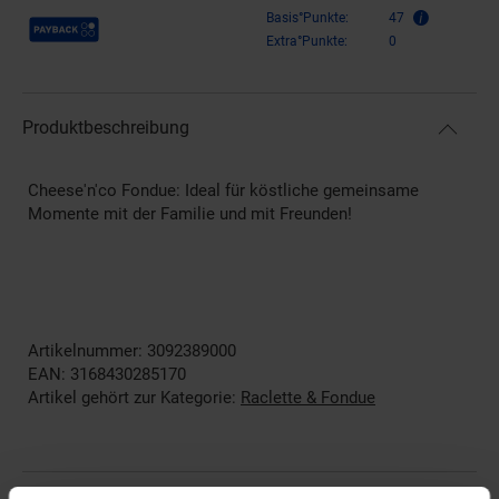
Payback Punkte
Basis°Punkte:
47
Extra°Punkte:
0
Produktbeschreibung
Cheese'n'co Fondue: Ideal für köstliche gemeinsame
Momente mit der Familie und mit Freunden!
Artikelnummer: 3092389000
EAN: 3168430285170
Artikel gehört zur Kategorie:
Raclette & Fondue