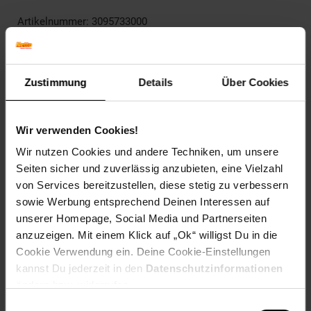
Artikelnummer: 3095733000
EAN: 3168430322882
Artikel gehört zur Kategorie:
Pfannen
Zustimmung
Details
Über Cookies
Versandinformationen
Wir verwenden Cookies!
Wir nutzen Cookies und andere Techniken, um unsere
Herstellerinformationen
Seiten sicher und zuverlässig anzubieten, eine Vielzahl
von Services bereitzustellen, diese stetig zu verbessern
sowie Werbung entsprechend Deinen Interessen auf
Fußzeile
Weitere Online-Angebote
unserer Homepage, Social Media und Partnerseiten
anzuzeigen. Mit einem Klick auf „Ok“ willigst Du in die
Cookie Verwendung ein. Deine Cookie-Einstellungen
Netto Reisen
TV-Shop
Weinwelt
kannst Du jederzeit in den
Datenschutzinformationen
ändern bzw. widerrufen.
Einwilligungsauswahl