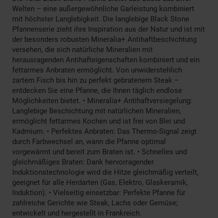
Welten – eine außergewöhnliche Garleistung kombiniert
mit höchster Langlebigkeit. Die langlebige Black Stone
Pfannenserie zieht ihre Inspiration aus der Natur und ist mit
der besonders robusten Mineralia+ Antihaftbeschichtung
versehen, die sich natürliche Mineralien mit
herausragenden Antihafteigenschaften kombiniert und ein
fettarmes Anbraten ermöglicht. Von unwiderstehlich
zartem Fisch bis hin zu perfekt gebratenem Steak –
entdecken Sie eine Pfanne, die Ihnen täglich endlose
Möglichkeiten bietet. • Mineralia+ Antihaftversiegelung:
Langlebige Beschichtung mit natürlichen Mineralien,
ermöglicht fettarmes Kochen und ist frei von Blei und
Kadmium. • Perfektes Anbraten: Das Thermo-Signal zeigt
durch Farbwechsel an, wann die Pfanne optimal
vorgewärmt und bereit zum Braten ist. • Schnelles und
gleichmäßiges Braten: Dank hervorragender
Induktionstechnologie wird die Hitze gleichmäßig verteilt,
geeignet für alle Herdarten (Gas, Elektro, Glaskeramik,
Induktion). • Vielseitig einsetzbar: Perfekte Pfanne für
zahlreiche Gerichte wie Steak, Lachs oder Gemüse;
entwickelt und hergestellt in Frankreich.