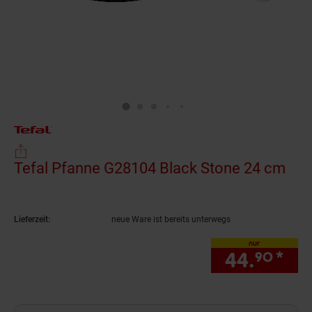
Tefal Pfanne G28104 Black Stone 24 cm
(Pr
Lieferzeit:
neue Ware ist bereits unterwegs
nur
44.
*
nur
90