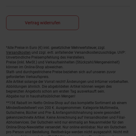
Vertrag widerrufen
*Alle Preise in Euro (€) inkl. gesetzlicher Mehrwertsteuer, zzgl.
Fußnoten
Versandkosten
und zzgl. evtl. anfallender Versandkostenzuschläge. UVP:
Unverbindliche Preisempfehlung des Herstellers.
Preise (inkl. MwSt.) und Verkaufseinheiten (Stückzahl/Mengeneinheit)
können im Online-Shop abweichen.
Statt- und durchgestrichene Preise beziehen sich auf unseren zuvor
geforderten Verkaufspreis.
Alle Artikel solange der Vorrat reicht! Änderungen und Irrtümer vorbehalten.
Abbildungen ähnlich. Die abgebildeten Artikel können wegen des
begrenzten Angebots schon am ersten Tag ausverkauft sein.
Abgabe nur in haushaltsüblichen Mengen!
**15€ Rabatt im Netto Online-Shop auf das komplette Sortiment ab einem
Mindestbestellwert von 200 €. Ausgenommen: Kategorie Multimedia,
Gutscheine, Bücher und Pre- & Anfangsmilchnahrung sowie gesondert
gekennzeichnete Artikel. Keine Anrechnung auf Versandkosten und Filial-
Abholservices. Der Gutschein wird nur einmalig an Neuanmelder für den
Online-Shop-Newsletter versendet. Nur online einlösbar. Nur ein Gutschein
pro Person und Bestellung. Restbeträge werden nicht ausgezahlt. Nicht mit