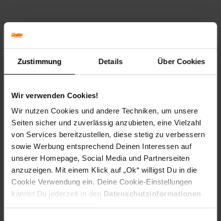
Versandinformationen
Zustimmung
Details
Über Cookies
Herstellerinformationen
Wir verwenden Cookies!
Altgeräterücknahme
Wir nutzen Cookies und andere Techniken, um unsere
Seiten sicher und zuverlässig anzubieten, eine Vielzahl
von Services bereitzustellen, diese stetig zu verbessern
sowie Werbung entsprechend Deinen Interessen auf
Fußzeile
unserer Homepage, Social Media und Partnerseiten
Weitere Online-Angebote
anzuzeigen. Mit einem Klick auf „Ok“ willigst Du in die
Cookie Verwendung ein. Deine Cookie-Einstellungen
Netto Reisen
TV-Shop
Weinwelt
kannst Du jederzeit in den
Datenschutzinformationen
ändern bzw. widerrufen.
Einwilligungsauswahl