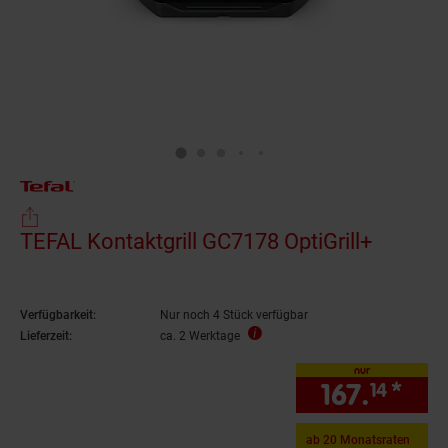
TEFAL Kontaktgrill GC7178 OptiGrill+
Verfügbarkeit:
Nur noch 4 Stück verfügbar
Lieferzeit:
ca. 2 Werktage
nur
167.
*
nur
14
ab 20 Monatsraten