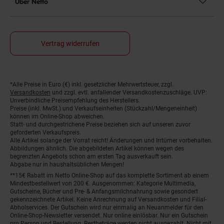
Über Netto
Vertrag widerrufen
*Alle Preise in Euro (€) inkl. gesetzlicher Mehrwertsteuer, zzgl.
Fußnoten
Versandkosten
und zzgl. evtl. anfallender Versandkostenzuschläge. UVP:
Unverbindliche Preisempfehlung des Herstellers.
Preise (inkl. MwSt.) und Verkaufseinheiten (Stückzahl/Mengeneinheit)
können im Online-Shop abweichen.
Statt- und durchgestrichene Preise beziehen sich auf unseren zuvor
geforderten Verkaufspreis.
Alle Artikel solange der Vorrat reicht! Änderungen und Irrtümer vorbehalten.
Abbildungen ähnlich. Die abgebildeten Artikel können wegen des
begrenzten Angebots schon am ersten Tag ausverkauft sein.
Abgabe nur in haushaltsüblichen Mengen!
**15€ Rabatt im Netto Online-Shop auf das komplette Sortiment ab einem
Mindestbestellwert von 200 €. Ausgenommen: Kategorie Multimedia,
Gutscheine, Bücher und Pre- & Anfangsmilchnahrung sowie gesondert
gekennzeichnete Artikel. Keine Anrechnung auf Versandkosten und Filial-
Abholservices. Der Gutschein wird nur einmalig an Neuanmelder für den
Online-Shop-Newsletter versendet. Nur online einlösbar. Nur ein Gutschein
pro Person und Bestellung. Restbeträge werden nicht ausgezahlt. Nicht mit