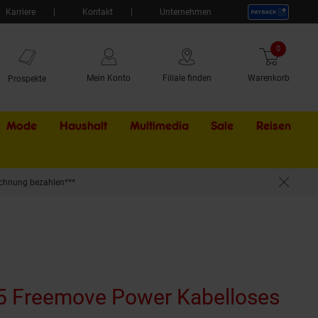
Karriere
Kontakt
Unternehmen
0
Artikel
Mein Konto
Filiale finden
Warenkorb
Prospekte
Mode
Haushalt
Multimedia
Sale
Externer Li
Reisen
chnung bezahlen***
5 Freemove Power Kabelloses