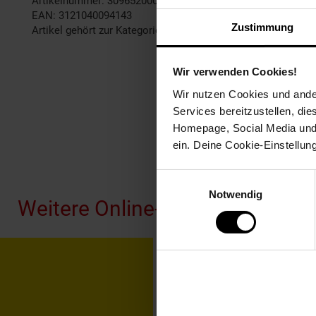
Artikelnummer: 3096520000
EAN: 3121040094143
Zustimmung
Artikel gehört zur Kategorie:
Bügeleisen, Bügelbretter & Büg
Wir verwenden Cookies!
Wir nutzen Cookies und ander
Services bereitzustellen, di
Homepage, Social Media und P
ein. Deine Cookie-Einstellun
Fußzeile
Einwilligungsauswahl
Notwendig
Weitere Online-Angebote
Netto Reisen
TV-