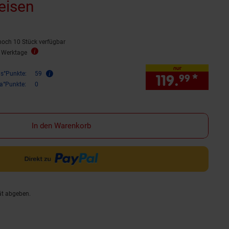
eisen
noch 10 Stück verfügbar
5 Werktage
nur
is°Punkte:
59
119.
*
nur 1
99
ra°Punkte:
0
In den Warenkorb
ät abgeben.