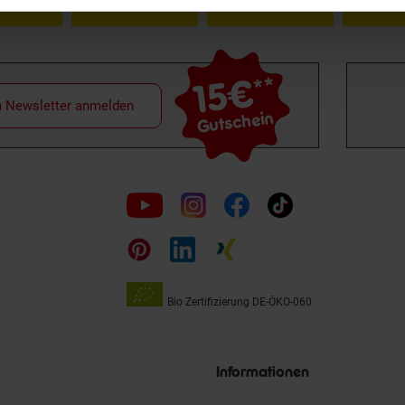
15€
**
m Newsletter anmelden
Gutschein
Folge
uns
auf
Bio Zertifizierung
DE-ÖKO-060
Unsere
Siegel
Informationen