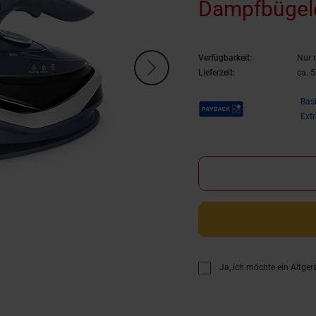
Dampfbügel
Verfügbarkeit:
Nur 
Lieferzeit:
ca. 
Payback Punkte
Bas
Ext
Ja, ich möchte ein Altger