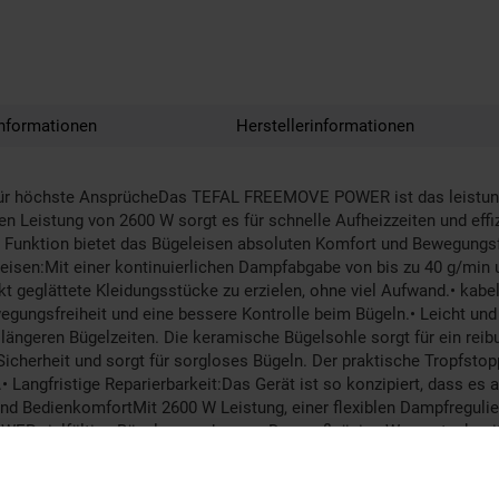
nformationen
Herstellerinformationen
höchste AnsprücheDas TEFAL FREEMOVE POWER ist das leistungss
den Leistung von 2600 W sorgt es für schnelle Aufheizzeiten und ef
sen Funktion bietet das Bügeleisen absoluten Komfort und Bewegungs
isen:Mit einer kontinuierlichen Dampfabgabe von bis zu 40 g/min
ekt geglättete Kleidungsstücke zu erzielen, ohne viel Aufwand.• kab
ngsfreiheit und eine bessere Kontrolle beim Bügeln.• Leicht und 
längeren Bügelzeiten. Die keramische Bügelsohle sorgt für ein reib
cherheit und sorgt für sorgloses Bügeln. Der praktische Tropfstop
 Langfristige Reparierbarkeit:Das Gerät ist so konzipiert, dass es
 und BedienkomfortMit 2600 W Leistung, einer flexiblen Dampfreguli
R vielfältige Bügelanwendungen. Der großzügige Wassertank mit 2
zusätzlichen Komfort beim Arbeiten zu gewährleisten.Lieferumfang