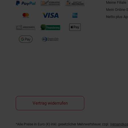
Meine Filiale
Mein Online-
Netto plus A
Vertrag widerrufen
Fußnoten
*Alle Preise in Euro (€) inkl. gesetzlicher Mehrwertsteuer, zzgl.
Versandkos