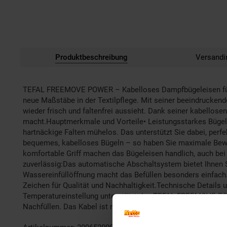
Produktbeschreibung
Versandi
TEFAL FREEMOVE POWER – Kabelloses Dampfbügeleisen für 
neue Maßstäbe in der Textilpflege. Mit seiner beeindrucken
wieder frisch und faltenfrei aussieht. Dank seiner kabello
macht.Hauptmerkmale und Vorteile• Leistungsstarkes Bügele
hartnäckige Falten mühelos. Das unterstützt Sie dabei, perf
bequemes, kabelloses Bügeln – so haben Sie maximale Bewegu
komfortable Griff machen das Bügeleisen handlich, auch bei 
zuverlässig:Das automatische Abschaltsystem bietet Ihnen Si
Wassereinfüllöffnung macht das Befüllen besonders einfach.•
Zeichen für Qualität und Nachhaltigkeit.Technische Details
Temperatureinstellung unterstützt das TEFAL FREEMOVE POWE
Nachfüllen. Das Kabel ist mit 1,9 m lang und flexibel, um 