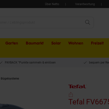
Über Netto
Verantwortung
Garten
Baumarkt
Solar
Wohnen
Freizeit
PAYBACK °Punkte sammeln & einlösen
bequem per Re
& Bügelsysteme
Tefal FV6675 Freemove Power Kabelloses Dampfbügeleisen
Tefal FV667