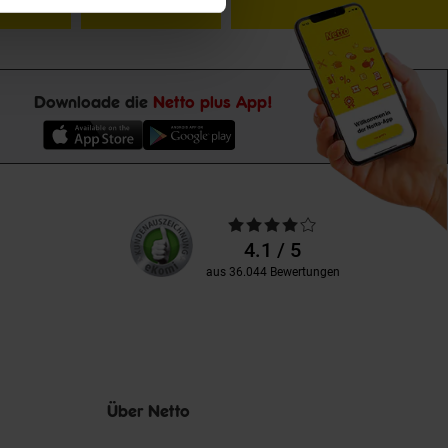
Downloade die
Netto plus App!
Unsere
Durchschnittliche
Kundenbewertungen
Bewertungen
4.1 / 5
aus 36.044 Bewertungen
Über Netto