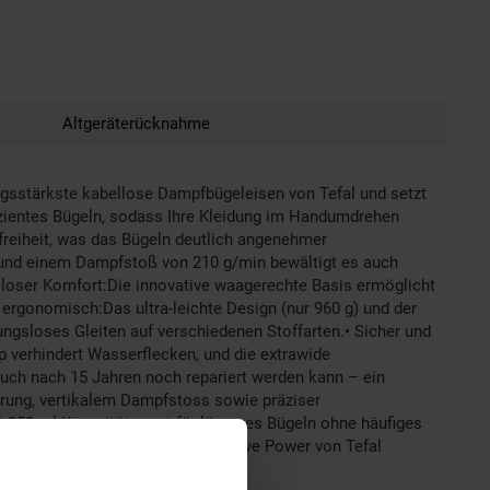
Altgeräterücknahme
tärkste kabellose Dampfbügeleisen von Tefal und setzt
fizientes Bügeln, sodass Ihre Kleidung im Handumdrehen
freiheit, was das Bügeln deutlich angenehmer
 und einem Dampfstoß von 210 g/min bewältigt es auch
elloser Komfort:Die innovative waagerechte Basis ermöglicht
ergonomisch:Das ultra-leichte Design (nur 960 g) und der
ungsloses Gleiten auf verschiedenen Stoffarten.• Sicher und
p verhindert Wasserflecken, und die extrawide
 auch nach 15 Jahren noch repariert werden kann – ein
erung, vertikalem Dampfstoss sowie präziser
50 ml Kapazität sorgt für längeres Bügeln ohne häufiges
Kabelloses Dampfbügeleisen Freemove Power von Tefal