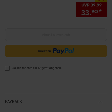
-15 %
Sie Sparen 15 Prozen
UVP
39.
99
UVP 
33.
*
Sie
90
Aktuell ausverkauft
Ja, ich möchte ein Altgerät abgeben.
PAYBACK