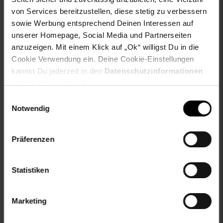
von Services bereitzustellen, diese stetig zu verbessern
sowie Werbung entsprechend Deinen Interessen auf
Versandinformationen
unserer Homepage, Social Media und Partnerseiten
anzuzeigen. Mit einem Klick auf „Ok“ willigst Du in die
Cookie Verwendung ein. Deine Cookie-Einstellungen
Herstellerinformationen
kannst Du jederzeit in den
Datenschutzinformationen
ändern bzw. widerrufen.
Altgeräterücknahme
Einwilligungsauswahl
Notwendig
Fußzeile
Weitere Online-Angebote
Präferenzen
Netto Reisen
TV-Shop
Weinwelt
Statistiken
Marketing