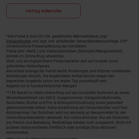
Vertrag widerrufen
*Alle Preise in Euro (€) inkl. gesetzlicher Mehrwertsteuer, zzgl.
Fußnoten
Versandkosten
und zzgl. evtl. anfallender Versandkostenzuschläge. UVP:
Unverbindliche Preisempfehlung des Herstellers.
Preise (inkl. MwSt.) und Verkaufseinheiten (Stückzahl/Mengeneinheit)
können im Online-Shop abweichen.
Statt- und durchgestrichene Preise beziehen sich auf unseren zuvor
geforderten Verkaufspreis.
Alle Artikel solange der Vorrat reicht! Änderungen und Irrtümer vorbehalten.
Abbildungen ähnlich. Die abgebildeten Artikel können wegen des
begrenzten Angebots schon am ersten Tag ausverkauft sein.
Abgabe nur in haushaltsüblichen Mengen!
**15€ Rabatt im Netto Online-Shop auf das komplette Sortiment ab einem
Mindestbestellwert von 200 €. Ausgenommen: Kategorie Multimedia,
Gutscheine, Bücher und Pre- & Anfangsmilchnahrung sowie gesondert
gekennzeichnete Artikel. Keine Anrechnung auf Versandkosten und Filial-
Abholservices. Der Gutschein wird nur einmalig an Neuanmelder für den
Online-Shop-Newsletter versendet. Nur online einlösbar. Nur ein Gutschein
pro Person und Bestellung. Restbeträge werden nicht ausgezahlt. Nicht mit
anderen Aktionsvorteilen (PAYBACK oder sonstige Shop-Aktionen)
kombinierbar.