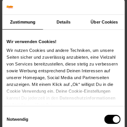
Versandinformationen
Zustimmung
Details
Über Cookies
Herstellerinformationen
Wir verwenden Cookies!
Altgeräterücknahme
Wir nutzen Cookies und andere Techniken, um unsere
Seiten sicher und zuverlässig anzubieten, eine Vielzahl
von Services bereitzustellen, diese stetig zu verbessern
Fußzeile
Weitere Online-Angebote
sowie Werbung entsprechend Deinen Interessen auf
unserer Homepage, Social Media und Partnerseiten
Netto Reisen
TV-Shop
Weinwelt
anzuzeigen. Mit einem Klick auf „Ok“ willigst Du in die
Cookie Verwendung ein. Deine Cookie-Einstellungen
kannst Du jederzeit in den
Datenschutzinformationen
ändern bzw. widerrufen.
Einwilligungsauswahl
Notwendig
Rezeptwelt
NettoKOM
Karriere