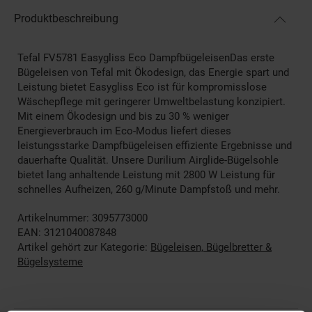
Produktbeschreibung
Tefal FV5781 Easygliss Eco DampfbügeleisenDas erste
Bügeleisen von Tefal mit Ökodesign, das Energie spart und
Leistung bietet Easygliss Eco ist für kompromisslose
Wäschepflege mit geringerer Umweltbelastung konzipiert.
Mit einem Ökodesign und bis zu 30 % weniger
Energieverbrauch im Eco-Modus liefert dieses
leistungsstarke Dampfbügeleisen effiziente Ergebnisse und
dauerhafte Qualität. Unsere Durilium Airglide-Bügelsohle
bietet lang anhaltende Leistung mit 2800 W Leistung für
schnelles Aufheizen, 260 g/Minute Dampfstoß und mehr.
Artikelnummer: 3095773000
EAN: 3121040087848
Artikel gehört zur Kategorie:
Bügeleisen, Bügelbretter &
Bügelsysteme