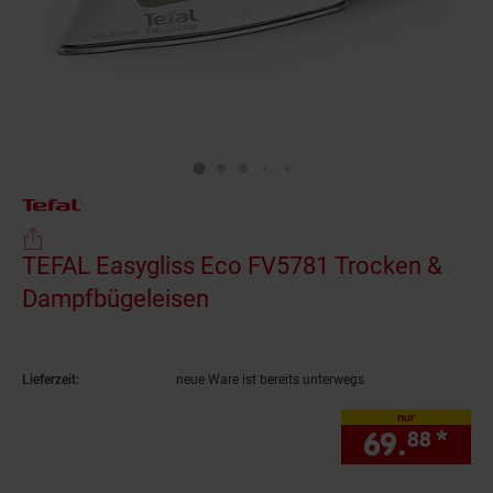
TEFAL Easygliss Eco FV5781 Trocken &
Dampfbügeleisen
(Produkt aktuell ausverkau
Lieferzeit:
neue Ware ist bereits unterwegs
nur
69.
*
nur
88