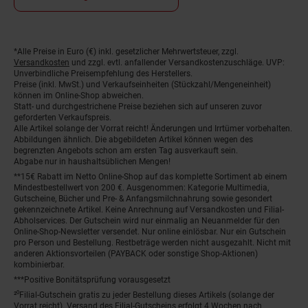
*Alle Preise in Euro (€) inkl. gesetzlicher Mehrwertsteuer, zzgl.
Fußnoten
Versandkosten
und zzgl. evtl. anfallender Versandkostenzuschläge. UVP:
Unverbindliche Preisempfehlung des Herstellers.
Preise (inkl. MwSt.) und Verkaufseinheiten (Stückzahl/Mengeneinheit)
können im Online-Shop abweichen.
Statt- und durchgestrichene Preise beziehen sich auf unseren zuvor
geforderten Verkaufspreis.
Alle Artikel solange der Vorrat reicht! Änderungen und Irrtümer vorbehalten.
Abbildungen ähnlich. Die abgebildeten Artikel können wegen des
begrenzten Angebots schon am ersten Tag ausverkauft sein.
Abgabe nur in haushaltsüblichen Mengen!
**15€ Rabatt im Netto Online-Shop auf das komplette Sortiment ab einem
Mindestbestellwert von 200 €. Ausgenommen: Kategorie Multimedia,
Gutscheine, Bücher und Pre- & Anfangsmilchnahrung sowie gesondert
gekennzeichnete Artikel. Keine Anrechnung auf Versandkosten und Filial-
Abholservices. Der Gutschein wird nur einmalig an Neuanmelder für den
Online-Shop-Newsletter versendet. Nur online einlösbar. Nur ein Gutschein
pro Person und Bestellung. Restbeträge werden nicht ausgezahlt. Nicht mit
anderen Aktionsvorteilen (PAYBACK oder sonstige Shop-Aktionen)
kombinierbar.
***Positive Bonitätsprüfung vorausgesetzt
²⁰Filial-Gutschein gratis zu jeder Bestellung dieses Artikels (solange der
Vorrat reicht). Versand des Filial-Gutscheins erfolgt 4 Wochen nach