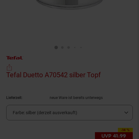
Tefal Duetto A70542 silber Topf
(Produkt akt
Lieferzeit:
neue Ware ist bereits unterwegs
Farbe:
silber (derzeit ausverkauft)
-14 %
Sie Sparen 14 Prozen
UVP
41.
99
UVP 