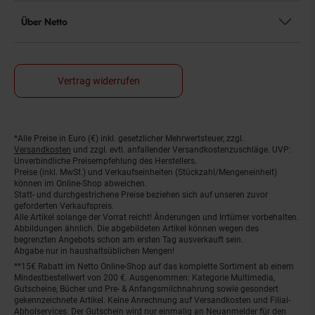
Über Netto
Vertrag widerrufen
*Alle Preise in Euro (€) inkl. gesetzlicher Mehrwertsteuer, zzgl.
Fußnoten
Versandkosten
und zzgl. evtl. anfallender Versandkostenzuschläge. UVP:
Unverbindliche Preisempfehlung des Herstellers.
Preise (inkl. MwSt.) und Verkaufseinheiten (Stückzahl/Mengeneinheit)
können im Online-Shop abweichen.
Statt- und durchgestrichene Preise beziehen sich auf unseren zuvor
geforderten Verkaufspreis.
Alle Artikel solange der Vorrat reicht! Änderungen und Irrtümer vorbehalten.
Abbildungen ähnlich. Die abgebildeten Artikel können wegen des
begrenzten Angebots schon am ersten Tag ausverkauft sein.
Abgabe nur in haushaltsüblichen Mengen!
**15€ Rabatt im Netto Online-Shop auf das komplette Sortiment ab einem
Mindestbestellwert von 200 €. Ausgenommen: Kategorie Multimedia,
Gutscheine, Bücher und Pre- & Anfangsmilchnahrung sowie gesondert
gekennzeichnete Artikel. Keine Anrechnung auf Versandkosten und Filial-
Abholservices. Der Gutschein wird nur einmalig an Neuanmelder für den