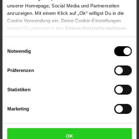
unserer Homepage, Social Media und Partnerseiten
Lieferumfang:
1x Tefal DUETTO Kochtopf
anzuzeigen. Mit einem Klick auf „Ok“ willigst Du in die
Cookie Verwendung ein. Deine Cookie-Einstellungen
Artikelnummer: 2614188000
kannst Du jederzeit in den
Datenschutzinformationen
EAN: 3168430326330
Artikel gehört zur Kategorie:
Kochtöpfe
ändern bzw. widerrufen.
Einwilligungsauswahl
Notwendig
Versandinformationen
Präferenzen
Herstellerinformationen
Statistiken
Fußzeile
Weitere Online-Angebote
Marketing
Netto Reisen
TV-Shop
Weinwelt
OK