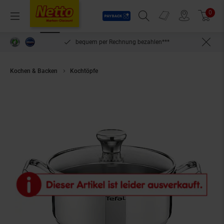
Payback
Prospekte
0
Arti
Menü
Suchfeld einblenden
Filiale finden
Warenkorb
inlösen
bequem per Rechnung bezahlen***
Kochen & Backen
Kochtöpfe
Tefal Duetto A70542 silber Topf