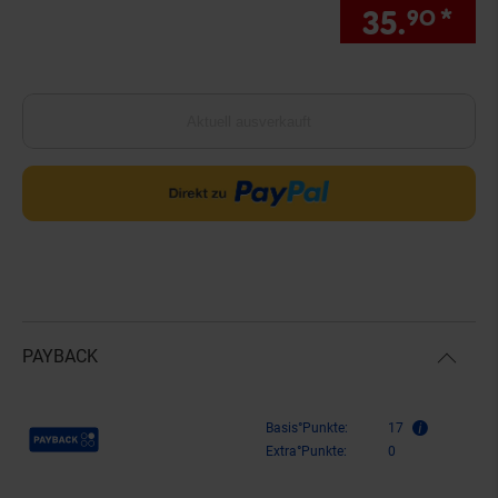
35.
*
Sie
90
Aktuell ausverkauft
PAYBACK
Payback Punkte
Basis°Punkte:
17
Extra°Punkte:
0