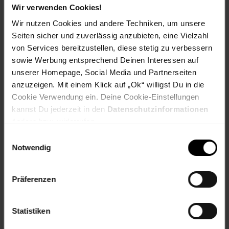
Wir verwenden Cookies!
Herstellerinformationen
Wir nutzen Cookies und andere Techniken, um unsere
Seiten sicher und zuverlässig anzubieten, eine Vielzahl
von Services bereitzustellen, diese stetig zu verbessern
sowie Werbung entsprechend Deinen Interessen auf
unserer Homepage, Social Media und Partnerseiten
Fußzeile
Weitere Online-Angebote
anzuzeigen. Mit einem Klick auf „Ok“ willigst Du in die
Cookie Verwendung ein. Deine Cookie-Einstellungen
Netto Reisen
TV-Shop
Weinwelt
kannst Du jederzeit in den
Datenschutzinformationen
ändern bzw. widerrufen.
Einwilligungsauswahl
Notwendig
Präferenzen
Rezeptwelt
NettoKOM
Karriere
Statistiken