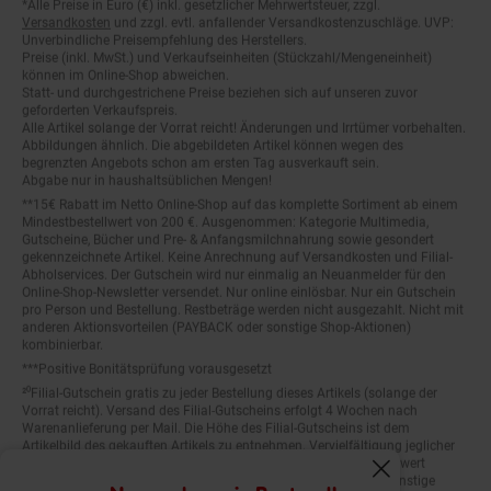
Versandkosten
und zzgl. evtl. anfallender Versandkostenzuschläge. UVP:
Unverbindliche Preisempfehlung des Herstellers.
Preise (inkl. MwSt.) und Verkaufseinheiten (Stückzahl/Mengeneinheit)
können im Online-Shop abweichen.
Statt- und durchgestrichene Preise beziehen sich auf unseren zuvor
geforderten Verkaufspreis.
Alle Artikel solange der Vorrat reicht! Änderungen und Irrtümer vorbehalten.
Abbildungen ähnlich. Die abgebildeten Artikel können wegen des
begrenzten Angebots schon am ersten Tag ausverkauft sein.
Abgabe nur in haushaltsüblichen Mengen!
**15€ Rabatt im Netto Online-Shop auf das komplette Sortiment ab einem
Mindestbestellwert von 200 €. Ausgenommen: Kategorie Multimedia,
Gutscheine, Bücher und Pre- & Anfangsmilchnahrung sowie gesondert
gekennzeichnete Artikel. Keine Anrechnung auf Versandkosten und Filial-
Abholservices. Der Gutschein wird nur einmalig an Neuanmelder für den
Online-Shop-Newsletter versendet. Nur online einlösbar. Nur ein Gutschein
pro Person und Bestellung. Restbeträge werden nicht ausgezahlt. Nicht mit
anderen Aktionsvorteilen (PAYBACK oder sonstige Shop-Aktionen)
kombinierbar.
***Positive Bonitätsprüfung vorausgesetzt
²⁰Filial-Gutschein gratis zu jeder Bestellung dieses Artikels (solange der
Vorrat reicht). Versand des Filial-Gutscheins erfolgt 4 Wochen nach
Warenanlieferung per Mail. Die Höhe des Filial-Gutscheins ist dem
Artikelbild des gekauften Artikels zu entnehmen. Vervielfältigung jeglicher
Art nicht gestattet. Der Filial-Gutschein ist ohne Mindesteinkaufswert
einlösbar. Nicht mit anderen Aktionsvorteilen (PAYBACK oder sonstige
Fenster schliess
Shop-Aktionen) kombinierbar. Der jeweilige Gültigkeitszeitraum des Filial-