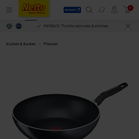
Payback
Prospekte
0
Arti
Menü
Suchfeld einblenden
Filiale finden
Warenkorb
PAYBACK °Punkte sammeln & einlösen
Kochen & Backen
Pfannen
Tefal C26719 START'EASY 28cm Wokpfann