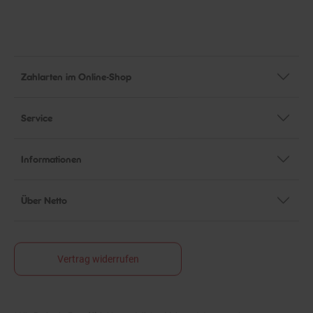
Zahlarten im Online-Shop
Service
Informationen
Über Netto
Vertrag widerrufen
*Alle Preise in Euro (€) inkl. gesetzlicher Mehrwertsteuer, zzgl.
Fußnoten