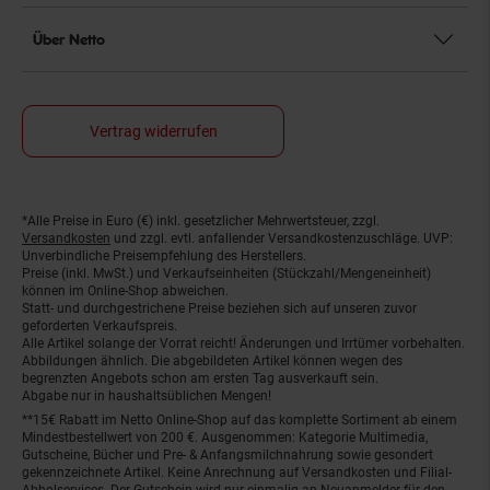
Über Netto
Vertrag widerrufen
*Alle Preise in Euro (€) inkl. gesetzlicher Mehrwertsteuer, zzgl.
Fußnoten
Versandkosten
und zzgl. evtl. anfallender Versandkostenzuschläge. UVP:
Unverbindliche Preisempfehlung des Herstellers.
Preise (inkl. MwSt.) und Verkaufseinheiten (Stückzahl/Mengeneinheit)
können im Online-Shop abweichen.
Statt- und durchgestrichene Preise beziehen sich auf unseren zuvor
geforderten Verkaufspreis.
Alle Artikel solange der Vorrat reicht! Änderungen und Irrtümer vorbehalten.
Abbildungen ähnlich. Die abgebildeten Artikel können wegen des
begrenzten Angebots schon am ersten Tag ausverkauft sein.
Abgabe nur in haushaltsüblichen Mengen!
**15€ Rabatt im Netto Online-Shop auf das komplette Sortiment ab einem
Mindestbestellwert von 200 €. Ausgenommen: Kategorie Multimedia,
Gutscheine, Bücher und Pre- & Anfangsmilchnahrung sowie gesondert
gekennzeichnete Artikel. Keine Anrechnung auf Versandkosten und Filial-
Abholservices. Der Gutschein wird nur einmalig an Neuanmelder für den