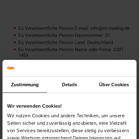
Eu Verantwortliche Person E-mail: info@im-trading.de
Eu Verantwortliche Person Hausnummer: 51
Eu Verantwortliche Person Land: Deutschland
Eu Verantwortliche Person Name oder Firma: COFI
1453
Eu Verantwortliche Person Ort: Gelsenkirchen
Eu Verantwortliche Person PLZ: 45884
Eu Verantwortliche Person Straße: Zechenstraße
geschlecht: unisex
Zustimmung
Details
Über Cookies
Gewählte Variante:
Wir verwenden Cookies!
Farbe: Silber
Wir nutzen Cookies und andere Techniken, um unsere
Größe: OneSize
Seiten sicher und zuverlässig anzubieten, eine Vielzahl
Artikelnummer: 2586642000
von Services bereitzustellen, diese stetig zu verbessern
EAN: 4032955210773
sowie Werbung entsprechend Deinen Interessen auf