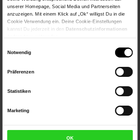
Artikel gehört zur Kategorie:
Wasserkocher
unserer Homepage, Social Media und Partnerseiten
anzuzeigen. Mit einem Klick auf „Ok“ willigst Du in die
Cookie Verwendung ein. Deine Cookie-Einstellungen
kannst Du jederzeit in den
Datenschutzinformationen
Versandinformationen
ändern bzw. widerrufen.
Einwilligungsauswahl
Notwendig
Herstellerinformationen
Präferenzen
Altgeräterücknahme
Statistiken
Fußzeile
Marketing
Weitere Online-Angebote
Netto Reisen
TV-Shop
Weinwelt
OK