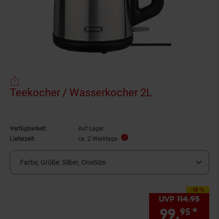
Teekocher / Wasserkocher 2L
Verfügbarkeit:
Auf Lager
Lieferzeit:
ca. 2 Werktage
Farbe, Größe:
Silber, OneSize
-13 %
Sie Sparen 13 Prozen
UVP
114.
95
UVP :
99.
*
Sie
95