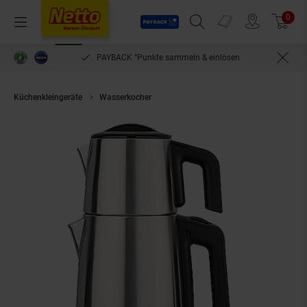
Payback
Prospekte
0
Arti
Menü
Suchfeld einblenden
Filiale finden
Warenkorb
PAYBACK °Punkte sammeln & einlösen
Küchenkleingeräte
Wasserkocher
Teekocher / Wasserkocher 2L