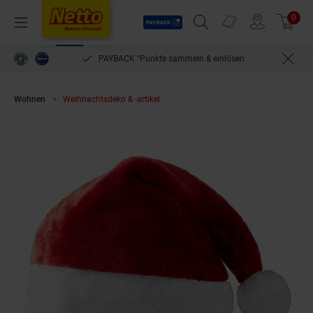
Payback
Prospekte
0
Arti
Menü
Suchfeld einblenden
Filiale finden
Warenkorb
PAYBACK °Punkte sammeln & einlösen
Wohnen
Weihnachtsdeko & -artikel
tectake® Weihnachtsmütze dunkelr