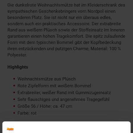
Die dunkelrote Weihnachtsmütze hat im Kleiderschrank des
sympathischen Geschenkebringers vom Nordpol einen
besonderen Platz. Sie ist nicht nur ein überaus edles,
sondern auch ein praktisches Accessoire. Der extrabreite
Rand aus weißem Plüsch sowie der Stoffeinsatz im Inneren
garantieren einen hohen Tragekomfort. Die spitz zulaufende
Form mit dem typischen Bommel gibt der Kopfbedeckung
ihren entzückenden und putzigen Charme, Material: 100 %
Polyester.
Highlights
Weihnachtsmütze aus Plüsch
Rote Zipfelform mit weißem Bommel
Extrabreiter, weißer Rand mit Gummizugeinsatz
Sehr flauschiges und angenehmes Tragegefühl
Größe 56 / Höhe: ca. 47 cm
Farbe: rot
Lieferumfang