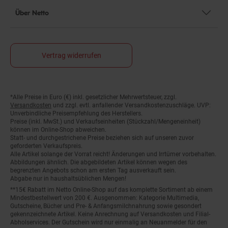
Über Netto
Vertrag widerrufen
*Alle Preise in Euro (€) inkl. gesetzlicher Mehrwertsteuer, zzgl.
Fußnoten
Versandkosten
und zzgl. evtl. anfallender Versandkostenzuschläge. UVP:
Unverbindliche Preisempfehlung des Herstellers.
Preise (inkl. MwSt.) und Verkaufseinheiten (Stückzahl/Mengeneinheit)
können im Online-Shop abweichen.
Statt- und durchgestrichene Preise beziehen sich auf unseren zuvor
geforderten Verkaufspreis.
Alle Artikel solange der Vorrat reicht! Änderungen und Irrtümer vorbehalten.
Abbildungen ähnlich. Die abgebildeten Artikel können wegen des
begrenzten Angebots schon am ersten Tag ausverkauft sein.
Abgabe nur in haushaltsüblichen Mengen!
**15€ Rabatt im Netto Online-Shop auf das komplette Sortiment ab einem
Mindestbestellwert von 200 €. Ausgenommen: Kategorie Multimedia,
Gutscheine, Bücher und Pre- & Anfangsmilchnahrung sowie gesondert
gekennzeichnete Artikel. Keine Anrechnung auf Versandkosten und Filial-
Abholservices. Der Gutschein wird nur einmalig an Neuanmelder für den
Online-Shop-Newsletter versendet. Nur online einlösbar. Nur ein Gutschein