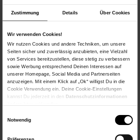
Kopfbedeckung
Zustimmung
Details
Über Cookies
Artikelnummer: 2719076000
EAN: 4061173050403
Wir verwenden Cookies!
Wir nutzen Cookies und andere Techniken, um unsere
Versandinformationen
Seiten sicher und zuverlässig anzubieten, eine Vielzahl
von Services bereitzustellen, diese stetig zu verbessern
sowie Werbung entsprechend Deinen Interessen auf
Herstellerinformationen
unserer Homepage, Social Media und Partnerseiten
anzuzeigen. Mit einem Klick auf „Ok“ willigst Du in die
Cookie Verwendung ein. Deine Cookie-Einstellungen
kannst Du jederzeit in den
Datenschutzinformationen
ändern bzw. widerrufen.
Fußzeile
Weitere Online-Angebote
Einwilligungsauswahl
Notwendig
Netto Reisen
TV-Shop
Weinwelt
Präferenzen