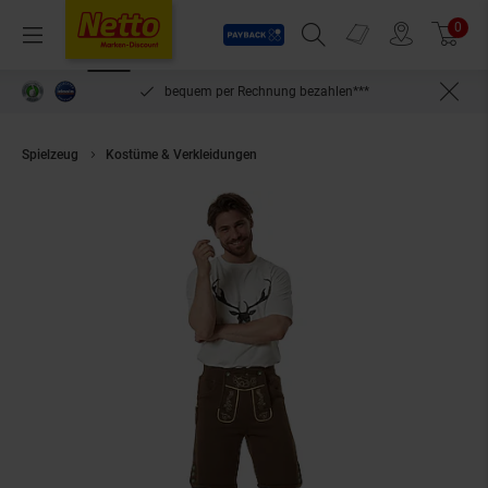
Payback
Prospekte
0
Arti
Menü
Suchfeld einblenden
Filiale finden
Warenkorb
inlösen
bequem per Rechnung bezahlen***
Spielzeug
Kostüme & Verkleidungen
tectake® Trachtenhose Lenni