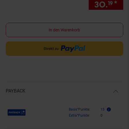
30.
*
nu
19
In den Warenkorb
PAYBACK
Payback Punkte
Basis°Punkte:
15
Extra°Punkte:
0