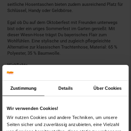
seitliche Hosentaschen bieten zudem ausreichend Platz für
Schlüssel, Handy oder Geldbörse.
Egal ob Du auf dem Oktoberfest mit Freunden unterwegs
bist oder ein uriges Sommerfest im Garten genießt: Mit
dieser Wiesn-Hose trägst Du bayerisches Flair zum
Wohlfühlen. Eine stylische und zugleich pflegeleichte
Alternative zur klassischen Trachtenhose, Material: 65 %
Polyester, 35 % Baumwolle.
Highlights
Kurze Trachtenhose im Lederhosen-Stil aus weichem
Fleece
Zustimmung
Details
Über Cookies
Authentische Stickereien für den traditionellen Look
2 praktische Hosentaschen
Äußerst pflegeleicht und vielseitig kombinierbar
Wir verwenden Cookies!
Ideal für das Oktoberfest, Volksfeste oder als
stilvolles Freizeitoutfit
Wir nutzen Cookies und andere Techniken, um unsere
Farbe: braun
Seiten sicher und zuverlässig anzubieten, eine Vielzahl