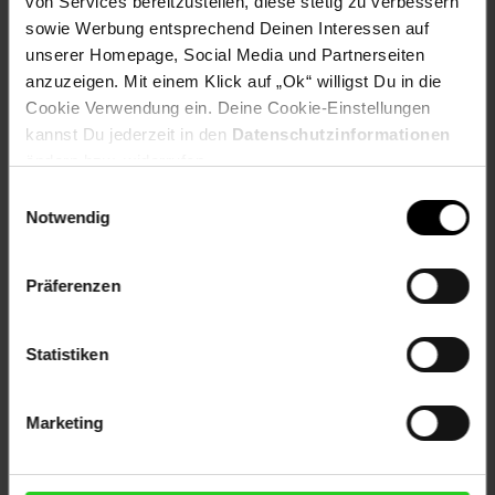
von Services bereitzustellen, diese stetig zu verbessern
Lieferumfang
sowie Werbung entsprechend Deinen Interessen auf
unserer Homepage, Social Media und Partnerseiten
Trachtenhose
anzuzeigen. Mit einem Klick auf „Ok“ willigst Du in die
Artikelnummer: 2925281000
Cookie Verwendung ein. Deine Cookie-Einstellungen
EAN: 4061173297259
kannst Du jederzeit in den
Datenschutzinformationen
Artikel gehört zur Kategorie:
Kostüme & Verkleidungen
ändern bzw. widerrufen.
Einwilligungsauswahl
Notwendig
Versandinformationen
Präferenzen
Herstellerinformationen
Statistiken
Marketing
Fußzeile
Weitere Online-Angebote