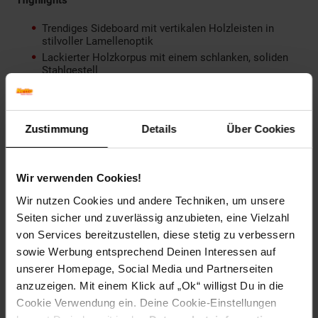
Highlights
Trendiges Sideboard mit vertikalen Holzleisten in
stilvoller Lamellenoptik
Lackierter Holzkorpus mit einem schlanken, soliden
Stahlgestell
3 geräumige Schrankfächer mit Magnettüren,
Softclose-Scharnieren und stabilen Zwischenböden
Hohe Standsicherheit dank fünf höhenverstellbarer
Kunststofffüße
Zustimmung
Details
Über Cookies
Dezent integrierte Griffe in ergonomischer Form
Farbe: schwarz/braun
Wir verwenden Cookies!
Technische Details
Wir nutzen Cookies und andere Techniken, um unsere
Seiten sicher und zuverlässig anzubieten, eine Vielzahl
Totalmaße (BxTxH): ca. 156 x 45,5 x 74 cm
von Services bereitzustellen, diese stetig zu verbessern
Maße je Tür (BxH): ca. 47 x 51 cm
sowie Werbung entsprechend Deinen Interessen auf
Innenmaße je Außenfach (BxTxH): ca. 50,5 x 40,5 x 25
cm
unserer Homepage, Social Media und Partnerseiten
Innenmaße je Mittelfach (BxTxH): ca. 46 x 40,5 x 25 cm
anzuzeigen. Mit einem Klick auf „Ok“ willigst Du in die
Höhe der Beine: ca. 19 cm
Cookie Verwendung ein. Deine Cookie-Einstellungen
Verstellbarkeit der Schraubfüße: ca. 0,5 cm