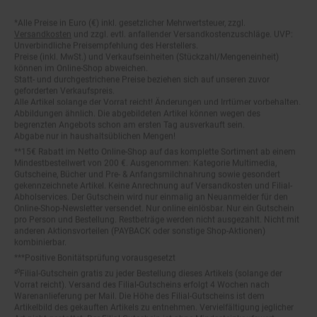
*Alle Preise in Euro (€) inkl. gesetzlicher Mehrwertsteuer, zzgl.
Fußnoten
Versandkosten
und zzgl. evtl. anfallender Versandkostenzuschläge. UVP:
Unverbindliche Preisempfehlung des Herstellers.
Preise (inkl. MwSt.) und Verkaufseinheiten (Stückzahl/Mengeneinheit)
können im Online-Shop abweichen.
Statt- und durchgestrichene Preise beziehen sich auf unseren zuvor
geforderten Verkaufspreis.
Alle Artikel solange der Vorrat reicht! Änderungen und Irrtümer vorbehalten.
Abbildungen ähnlich. Die abgebildeten Artikel können wegen des
begrenzten Angebots schon am ersten Tag ausverkauft sein.
Abgabe nur in haushaltsüblichen Mengen!
**15€ Rabatt im Netto Online-Shop auf das komplette Sortiment ab einem
Mindestbestellwert von 200 €. Ausgenommen: Kategorie Multimedia,
Gutscheine, Bücher und Pre- & Anfangsmilchnahrung sowie gesondert
gekennzeichnete Artikel. Keine Anrechnung auf Versandkosten und Filial-
Abholservices. Der Gutschein wird nur einmalig an Neuanmelder für den
Online-Shop-Newsletter versendet. Nur online einlösbar. Nur ein Gutschein
pro Person und Bestellung. Restbeträge werden nicht ausgezahlt. Nicht mit
anderen Aktionsvorteilen (PAYBACK oder sonstige Shop-Aktionen)
kombinierbar.
***Positive Bonitätsprüfung vorausgesetzt
²⁰Filial-Gutschein gratis zu jeder Bestellung dieses Artikels (solange der
Vorrat reicht). Versand des Filial-Gutscheins erfolgt 4 Wochen nach
Warenanlieferung per Mail. Die Höhe des Filial-Gutscheins ist dem
Artikelbild des gekauften Artikels zu entnehmen. Vervielfältigung jeglicher
Art nicht gestattet. Der Filial-Gutschein ist ohne Mindesteinkaufswert