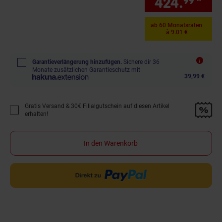
424.
*
nur
99
ab 60 Monatsraten
à 9.01 €
Garantieverlängerung hinzufügen.
Sichere dir 36
Monate zusätzlichen Garantieschutz mit
39,99 €
Gratis Versand & 30€ Filialgutschein auf diesen Artikel
Promotion "Gratis Versand &amp; 30€ Filialgutschein auf diesen Artikel 
erhalten!
In den Warenkorb