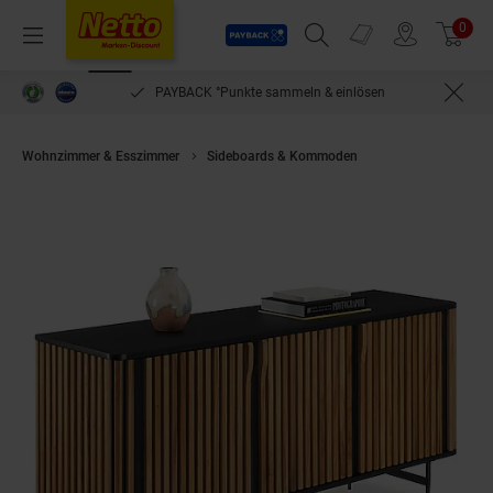
Payback
Prospekte
0
Arti
Menü
Suchfeld einblenden
Filiale finden
Warenkorb
PAYBACK °Punkte sammeln & einlösen
Wohnzimmer & Esszimmer
Sideboards & Kommoden
tectake® Sideboar