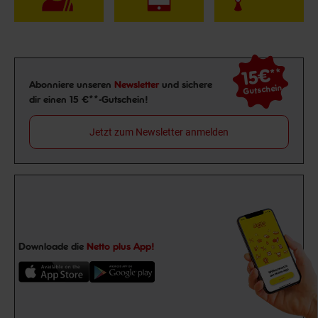
15€
**
Newsletter Anmeldung
Abonniere unseren
Newsletter
und sichere
Gutschein
dir einen 15 €**-Gutschein!
Jetzt zum Newsletter anmelden
Downloade die
Netto plus App!