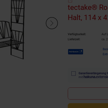
tectake® Ros
Halt, 114 x 
Verfügbarkeit:
Auf 
Lieferzeit:
ca. 
Payback Punkte
Bas
Ext
Garantieverlängerung 
mit