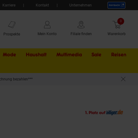
Karriere
Kontakt
Unternehmen
0
Artikel
Mein Konto
Filiale finden
Warenkorb
Prospekte
Mode
Haushalt
Multimedia
Sale
Externer Li
Reisen
chnung bezahlen***