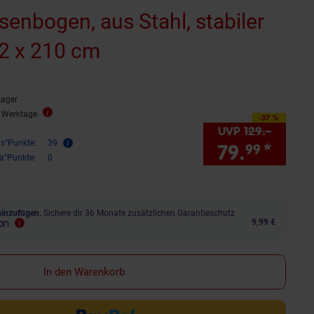
enbogen, aus Stahl, stabiler
42 x 210 cm
Lager
2 Werktage
-37 %
Sie Sparen 37 Prozent,
UVP
129.–
UVP : 
is°Punkte:
39
79.
*
Sie 
99
ra°Punkte:
0
hinzufügen.
Sichere dir 36 Monate zusätzlichen Garantieschutz
9,99 €
In den Warenkorb