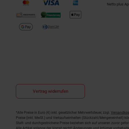
Netto plus A
Vertrag widerrufen
Fußnoten
*Alle Preise in Euro (€) inkl. gesetzlicher Mehrwertsteuer, zzgl.
Versandkos
Preise (inkl. MwSt.) und Verkaufseinheiten (Stückzahl/Mengeneinheit) k
Statt- und durchgestrichene Preise beziehen sich auf unseren zuvor gefor
Alle Artikel solange der Vorrat reicht! Änderungen und Irrtümer vorbeha