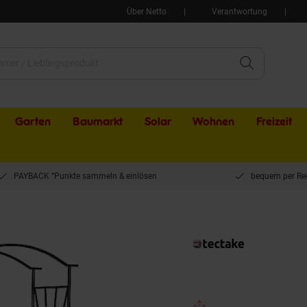
Über Netto
Verantwortung
Garten
Baumarkt
Solar
Wohnen
Freizeit
PAYBACK °Punkte sammeln & einlösen
bequem per Re
tectake® Rosenbogen, aus Stahl, stabiler Halt, 114 x 42 x 210 cm