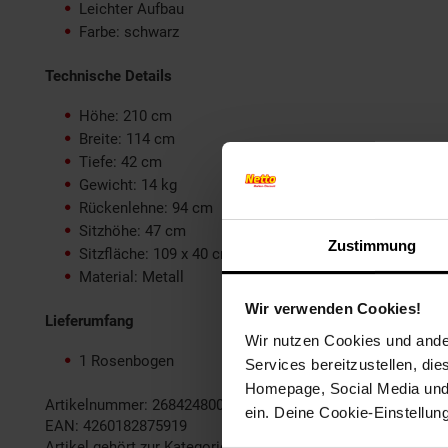
Leichter Aufbau
Farbe: schwarz
Technische Details
Höhe: 210 cm
Breite: 114 cm
Tiefe: 42 cm
Gewicht: 14 kg
Rückenlehne: 94 cm
Sitzhöhe: 47 cm
Zustimmung
Sitzfläche: 109 x 40 cm
Material: Metall
Wir verwenden Cookies!
Lieferumfang
Wir nutzen Cookies und ander
1 Rosenbogen
Services bereitzustellen, di
Homepage, Social Media und P
Artikelnummer: 2684248000
ein. Deine Cookie-Einstellun
EAN: 4260182875919
Artikel gehört zur Kategorie:
Rosenbögen