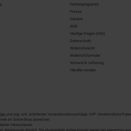
pp
Partnerprogramm
Presse
Karriere
AGB
Häufige Fragen (FAQ)
Datenschutz
Widerrufsrecht
Widerrufsformular
Versand & Lieferung
Händler werden
ten
und zzgl. evtl. anfallender Versandkostenzuschläge. UVP: Unverbindliche Preis
önnen im Online-Shop abweichen.
derten Verkaufspreis.
lten. Abbildungen ähnlich. Die abgebildeten Artikel können wegen des begrenzten A