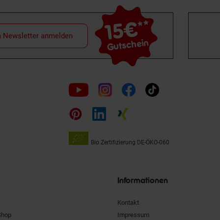
15€
**
m Newsletter anmelden
Gutschein
Folge
uns
auf
Bio Zertifizierung
DE-ÖKO-060
Unsere
Siegel
Informationen
Kontakt
Shop
Impressum