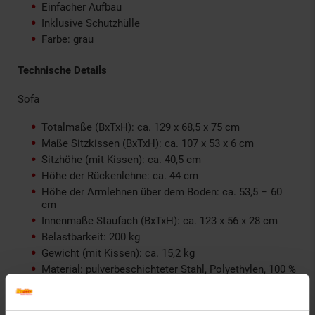
Einfacher Aufbau
Inklusive Schutzhülle
Farbe: grau
Technische Details
Sofa
Totalmaße (BxTxH): ca. 129 x 68,5 x 75 cm
Maße Sitzkissen (BxTxH): ca. 107 x 53 x 6 cm
Sitzhöhe (mit Kissen): ca. 40,5 cm
Höhe der Rückenlehne: ca. 44 cm
Höhe der Armlehnen über dem Boden: ca. 53,5 – 60
cm
Innenmaße Staufach (BxTxH): ca. 123 x 56 x 28 cm
Belastbarkeit: 200 kg
Gewicht (mit Kissen): ca. 15,2 kg
Material: pulverbeschichteter Stahl, Polyethylen, 100 %
Polyester, Schaumstoff
Sessel