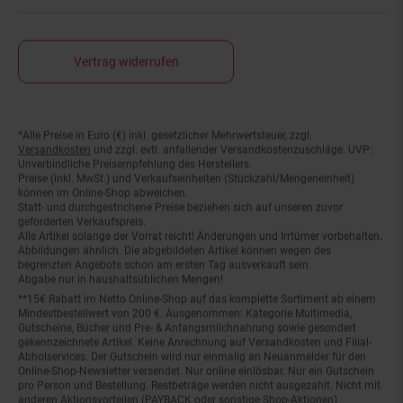
Vertrag widerrufen
*Alle Preise in Euro (€) inkl. gesetzlicher Mehrwertsteuer, zzgl.
Fußnoten
Versandkosten
und zzgl. evtl. anfallender Versandkostenzuschläge. UVP:
Unverbindliche Preisempfehlung des Herstellers.
Preise (inkl. MwSt.) und Verkaufseinheiten (Stückzahl/Mengeneinheit)
können im Online-Shop abweichen.
Statt- und durchgestrichene Preise beziehen sich auf unseren zuvor
geforderten Verkaufspreis.
Alle Artikel solange der Vorrat reicht! Änderungen und Irrtümer vorbehalten.
Abbildungen ähnlich. Die abgebildeten Artikel können wegen des
begrenzten Angebots schon am ersten Tag ausverkauft sein.
Abgabe nur in haushaltsüblichen Mengen!
**15€ Rabatt im Netto Online-Shop auf das komplette Sortiment ab einem
Mindestbestellwert von 200 €. Ausgenommen: Kategorie Multimedia,
Gutscheine, Bücher und Pre- & Anfangsmilchnahrung sowie gesondert
gekennzeichnete Artikel. Keine Anrechnung auf Versandkosten und Filial-
Abholservices. Der Gutschein wird nur einmalig an Neuanmelder für den
Online-Shop-Newsletter versendet. Nur online einlösbar. Nur ein Gutschein
pro Person und Bestellung. Restbeträge werden nicht ausgezahlt. Nicht mit
anderen Aktionsvorteilen (PAYBACK oder sonstige Shop-Aktionen)