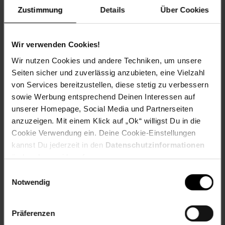
Zustimmung
Details
Über Cookies
Totalmaße (BxTxH): ca. 71,5 x 66 x 74,5 cm
Maße Sitzkissen (BxTxH): ca. 50 x 53 x 6 cm
Sitzhöhe (mit Kissen): ca. 40,5 cm
Wir verwenden Cookies!
Höhe der Rückenlehne: ca. 44 cm
Wir nutzen Cookies und andere Techniken, um unsere
Höhe der Armlehnen über dem Boden: ca. 53,5 – 60
Seiten sicher und zuverlässig anzubieten, eine Vielzahl
cm
von Services bereitzustellen, diese stetig zu verbessern
Belastbarkeit: 120 kg
sowie Werbung entsprechend Deinen Interessen auf
Gewicht (mit Kissen): ca. 8,3 kg
Material: pulverbeschichteter Stahl, Polyethylen, 100 %
unserer Homepage, Social Media und Partnerseiten
Polyester, Schaumstoff
anzuzeigen. Mit einem Klick auf „Ok“ willigst Du in die
Cookie Verwendung ein. Deine Cookie-Einstellungen
Hocker
kannst Du jederzeit in den
Datenschutzinformationen
ändern bzw. widerrufen.
Totalmaße (BxTxH): ca. 47 x 47 x 31,5 cm
Belastbarkeit: 80 kg
Einwilligungsauswahl
Notwendig
Gewicht: ca. 4,3 kg
Material: pulverbeschichteter Stahl, Polyethylen
Präferenzen
Tisch