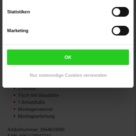
Totalmaße (LxBxH): ca. 86 x 50,5 x 37 cm
Statistiken
Maße Glasplatte (LxBxH): 695 x 495 x 5 mm
Tischablage (BxT): ca. 67 x 40 cm
Höhe der Ablage über dem Boden: ca. 17 cm
Marketing
Belastbarkeit: 35 kg
Gewicht (mit Glasplatte): ca. 9,2 kg
Material: pulverbeschichteter Stahl, Polyethylen, Glas
OK
Lieferumfang
Sofa mit Kissen
Nur notwendige Cookies verwenden
2 Sessel mit Kissen
2 Hocker
Tisch mit Glasplatte
1 Schutzhülle
Montagematerial
Montageanleitung
Artikelnummer: 2664623000