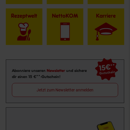
Rezeptwelt
NettoKOM
Karriere
15€
**
Newsletter Anmeldung
Abonniere unseren
Newsletter
und sichere
Gutschein
dir einen 15 €**-Gutschein!
Jetzt zum Newsletter anmelden