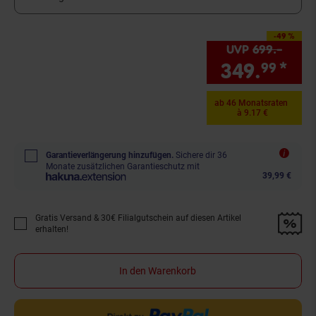
-49 %
Sie Sparen 49 Prozent,
UVP
699.–
UVP :
349.
*
Sie
99
ab 46 Monatsraten
à 9.17 €
Garantieverlängerung hinzufügen.
Sichere dir 36
Monate zusätzlichen Garantieschutz mit
39,99 €
Gratis Versand & 30€ Filialgutschein auf diesen Artikel
Promotion "Gratis Versand &amp; 30€ Filialgutschein auf diesen Artikel 
erhalten!
In den Warenkorb