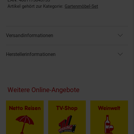
EAN: 4061173043733
Artikel gehört zur Kategorie:
Gartenmöbel-Set
Versandinformationen
Herstellerinformationen
Fußzeile
Weitere Online-Angebote
Netto Reisen
TV-Shop
Weinwelt