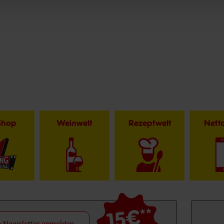
Shop
Weinwelt
Rezeptwelt
Net
15€
**