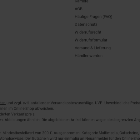
AGB
Häufige Fragen (FAQ)
Datenschutz
Widerrufsrecht
Widerrufsformular
Versand & Lieferung
Händler werden
ten
und zzgl. evtl. anfallender Versandkostenzuschläge. UVP: Unverbindliche Preis
önnen im Online-Shop abweichen.
derten Verkaufspreis.
lten. Abbildungen ähnlich. Die abgebildeten Artikel können wegen des begrenzten A
em Mindestbestellwert von 200 €. Ausgenommen: Kategorie Multimedia, Gutscheine
Abholservices. Der Gutschein wird nur einmalig an Neuanmelder für den Online-Shop