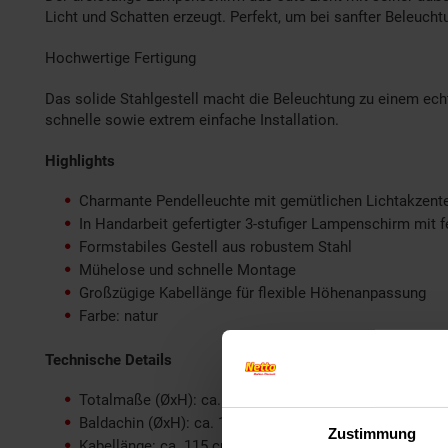
Licht und Schatten erzeugt. Perfekt, um bei sanfter Beleuch
Hochwertige Fertigung
Das solide Stahlgestell macht die Beleuchtung zu einem echt
schnelle sowie extrem einfache Installation.
Highlights
Charmante Pendelleuchte mit gemütlichen Lichtakzent
In Handarbeit gefertigter 3-stufiger Lampenschirm mit f
Formstabiles Gestell aus robustem Stahl
Mühelose und schnelle Montage
Großzügige Kabellänge für flexible Höhenanpassung
Farbe: natur
Technische Details
Totalmaße (ØxH): ca. 32 x 33 cm
Baldachin (ØxH): ca. 10 x 2,5 cm
Zustimmung
Kabellänge: ca. 115 cm