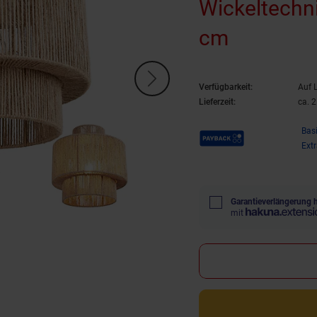
Wickeltechni
cm
Verfügbarkeit:
Auf 
Lieferzeit:
ca. 
Payback Punkte
Bas
Ext
Garantieverlängerung 
mit