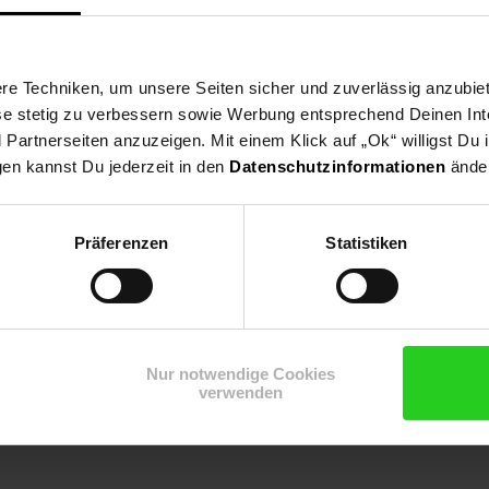
e Techniken, um unsere Seiten sicher und zuverlässig anzubiet
ese stetig zu verbessern sowie Werbung entsprechend Deinen In
artnerseiten anzuzeigen. Mit einem Klick auf „Ok“ willigst Du
gen kannst Du jederzeit in den
Datenschutzinformationen
änder
unststoff, Polypropylen, Kupfer
Präferenzen
Statistiken
Nur notwendige Cookies
verwenden