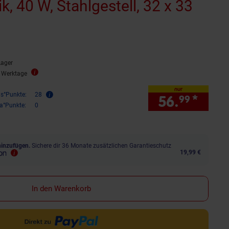
k, 40 W, Stahlgestell, 32 x 33
Lager
2 Werktage
nur
is°Punkte:
28
56.
*
nur 
99
ra°Punkte:
0
hinzufügen.
Sichere dir 36 Monate zusätzlichen Garantieschutz
19,99 €
In den Warenkorb