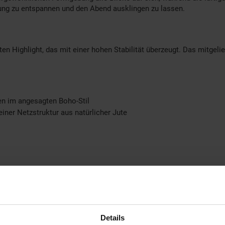
tung zu entspannen und den Abend ausklingen zu lassen.
en Highlight, das mit einer hohen Stabilität überzeugt. Das mitgel
en im angesagten Boho-Stil
einer Netzstruktur aus natürlicher Jute
Details