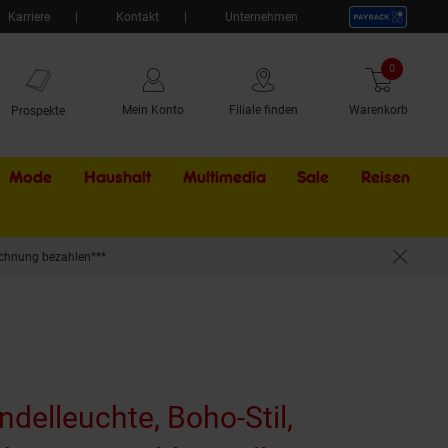
Karriere
Kontakt
Unternehmen
0
Artikel
Mein Konto
Filiale finden
Warenkorb
Prospekte
Mode
Haushalt
Multimedia
Sale
Externer Li
Reisen
chnung bezahlen***
delleuchte, Boho-Stil,