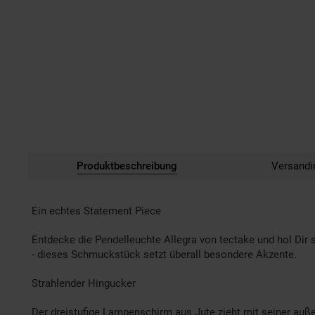
Produktbeschreibung
Versandi
Ein echtes Statement Piece
Entdecke die Pendelleuchte Allegra von tectake und hol Di
- dieses Schmuckstück setzt überall besondere Akzente.
Strahlender Hingucker
Der dreistufige Lampenschirm aus Jute zieht mit seiner auße