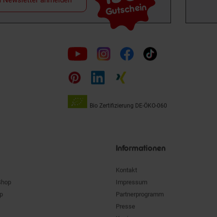
m Newsletter anmelden
Gutschein
Folge
uns
auf
Bio Zertifizierung
DE-ÖKO-060
Unsere
Siegel
Informationen
Kontakt
Shop
Impressum
pp
Partnerprogramm
Presse
Karriere