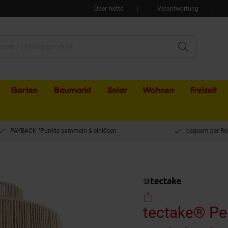
Über Netto
Verantwortung
Garten
Baumarkt
Solar
Wohnen
Freizeit
PAYBACK °Punkte sammeln & einlösen
bequem per Re
e® Pendelleuchte, Boho-Stil, Wickeltechnik, 40 W, Stahlgestell, 32 x 33 cm
tectake® Pen