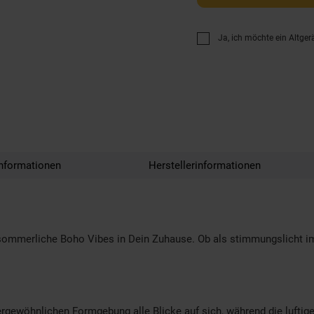
Ja, ich möchte ein Altger
nformationen
Herstellerinformationen
r sommerliche Boho Vibes in Dein Zuhause. Ob als stimmungslicht 
rgewöhnlichen Formgebung alle Blicke auf sich, während die luftige 