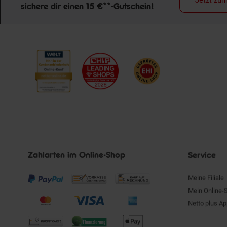
Jetzt zu
sichere dir einen 15 €**-Gutschein!
Newsletter Anmeldung
Zahlarten im Online-Shop
Service
Meine Filiale
Mein Online-
Netto plus A