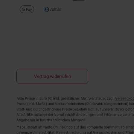
Vertrag widerrufen
Fußnoten
*Alle Preise in Euro (€) inkl. gesetzlicher Mehrwertsteuer, zzgl.
Versandkos
Preise (inkl. MwSt.) und Verkaufseinheiten (Stückzahl/Mengeneinheit) k
Statt- und durchgestrichene Preise beziehen sich auf unseren zuvor gefor
Alle Artikel solange der Vorrat reicht! Änderungen und Irrtümer vorbeha
Abgabe nur in haushaltsüblichen Mengen!
**15€ Rabatt im Netto Online-Shop auf das komplette Sortiment ab ein
gekennzeichnete Artikel. Keine Anrechnung auf Versandkosten und Filial-