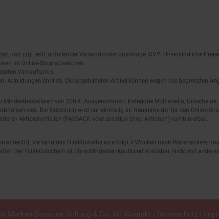
ten
und zzgl. evtl. anfallender Versandkostenzuschläge. UVP: Unverbindliche Preis
önnen im Online-Shop abweichen.
derten Verkaufspreis.
lten. Abbildungen ähnlich. Die abgebildeten Artikel können wegen des begrenzten A
em Mindestbestellwert von 200 €. Ausgenommen: Kategorie Multimedia, Gutscheine
Abholservices. Der Gutschein wird nur einmalig an Neuanmelder für den Online-Shop
anderen Aktionsvorteilen (PAYBACK oder sonstige Shop-Aktionen) kombinierbar.
 Vorrat reicht). Versand des Filial-Gutscheins erfolgt 4 Wochen nach Warenanlieferung
stattet. Der Filial-Gutschein ist ohne Mindesteinkaufswert einlösbar. Nicht mit and
.
o Marken-Discount Stiftung & Co. KG |
Kontakt
|
Datenschutz
|
Imp
en.