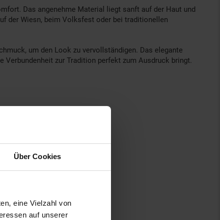
mfort. Das angenehme Material liegt sanft auf der Haut und
uf der Wiesn, beim Volksfest oder bei traditionellen
nschmuck, um den Look zu vervollständigen. Das elegante
 Verbundenheit zur Tradition perfekt zum Ausdruck bringt.
Über Cookies
en, eine Vielzahl von
teressen auf unserer