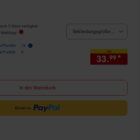
noch 5 Stück verfügbar
Bekleidungsgröße:
S
2 Werktage
is°Punkte:
16
nur
ra°Punkte:
0
33.
*
nur 
99
In den Warenkorb