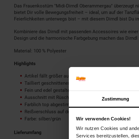
Das Frauenkostüm "Midi-Dirndl Oberammergau" überzeugt nic
bietet Dir volle Bewegungsfreiheit – ideal, um auf der Tanzf
Feierlichkeiten unterwegs bist – mit diesem Dirndl bist Du i
Kombiniere das Dirndl mit passenden Accessoires wie einer 
Design und die harmonische Farbgebung machen das Dirndl zu
Material: 100 % Polyester
Highlights
Artikel fällt größer aus. Bitte Größentabelle beachten
Tailliert geschnittenes, kurzes Dirndl in edler Optik
Fein und edel gestaltete Schnürung
Ausschnitt mit Rüschen und Blumenkette
Zustimmung
Farblich top abgestimmte Schürze
Reißverschluss auf der rechten Seite
Wir verwenden Cookies!
Farbe: silber/grün
Wir nutzen Cookies und ander
Lieferumfang
Services bereitzustellen, di