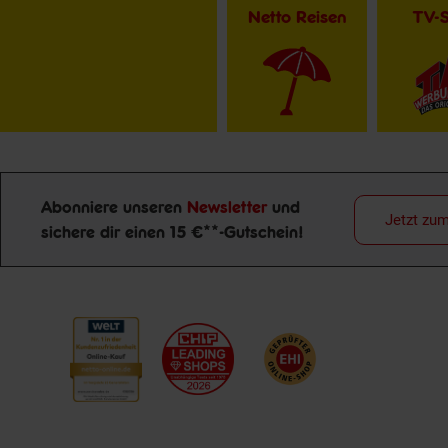
Netto Reisen
TV-
Abonniere unseren
Newsletter
und
Jetzt zu
sichere dir einen 15 €**-Gutschein!
Newsletter Anmeldung