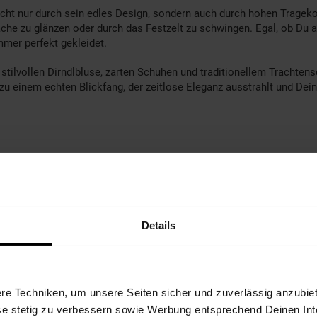
ht nur durch sein edles Design, sondern auch durch hohen Trageko
läche zu glänzen oder durch das Festzelt zu schwingen. Egal, ob Du a
mmer perfekt gekleidet.
stilvollen Dirndlbluse, zarten Schuhen und traditionellem Trachte
 einem echten Blickfang, der zeitlose Eleganz ausstrahlt und Deine
Details
e Techniken, um unsere Seiten sicher und zuverlässig anzubiet
ese stetig zu verbessern sowie Werbung entsprechend Deinen In