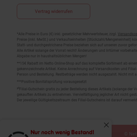
Vertrag widerrufen
Fußnoten
*Alle Preise in Euro (€) inkl. gesetzlicher Mehrwertsteuer, zzgl.
Versandkos
Preise (inkl. MwSt.) und Verkaufseinheiten (Stückzahl/Mengeneinheit) k
Statt- und durchgestrichene Preise beziehen sich auf unseren zuvor gefor
Alle Artikel solange der Vorrat reicht! Änderungen und Irrtümer vorbeha
Abgabe nur in haushaltsüblichen Mengen!
**15€ Rabatt im Netto Online-Shop auf das komplette Sortiment ab ein
gekennzeichnete Artikel. Keine Anrechnung auf Versandkosten und Filial-
Person und Bestellung. Restbeträge werden nicht ausgezahlt. Nicht mit 
***Positive Bonitätsprüfung vorausgesetzt
²⁰Filial-Gutschein gratis zu jeder Bestellung dieses Artikels (solange der
gekauften Artikels zu entnehmen. Vervielfältigung jeglicher Art nicht ge
Der jeweilige Gültigkeitszeitraum des Filial-Gutscheins ist darauf vermerkt
© Nett
Fenster schliess
Nur noch wenig Bestand!