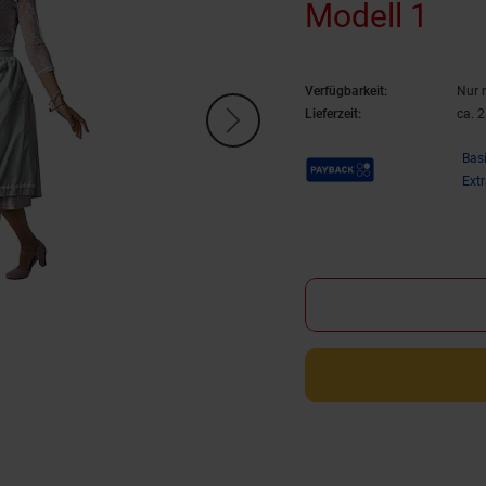
Modell 1
Verfügbarkeit:
Nur 
Lieferzeit:
ca. 
Payback Punkte
Bas
Ext