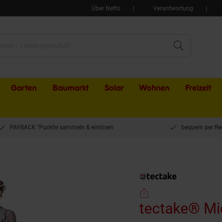
Über Netto
Verantwortung
Garten
Baumarkt
Solar
Wohnen
Freizeit
PAYBACK °Punkte sammeln & einlösen
bequem per Re
idi-Dirndl Oberammergau Modell 1
tectake® Mi