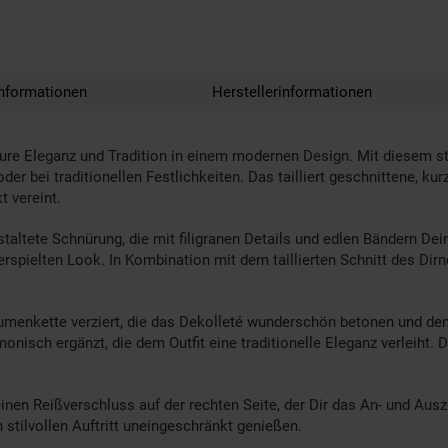
nformationen
Herstellerinformationen
 Eleganz und Tradition in einem modernen Design. Mit diesem stilvo
r bei traditionellen Festlichkeiten. Das tailliert geschnittene, kur
 vereint.
staltete Schnürung, die mit filigranen Details und edlen Bändern Dei
verspielten Look. In Kombination mit dem taillierten Schnitt des Dir
Blumenkette verziert, die das Dekolleté wunderschön betonen und de
nisch ergänzt, die dem Outfit eine traditionelle Eleganz verleiht. 
einen Reißverschluss auf der rechten Seite, der Dir das An- und Auszi
 stilvollen Auftritt uneingeschränkt genießen.