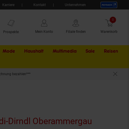
Karriere
Kontakt
Unternehmen
0
Artikel
Mein Konto
Filiale finden
Warenkorb
Prospekte
Mode
Haushalt
Multimedia
Sale
Externer Li
Reisen
chnung bezahlen***
di-Dirndl Oberammergau