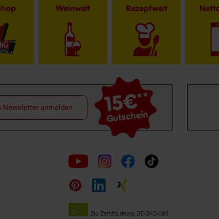
Shop
Weinwelt
Rezeptwelt
Net
15€
**
m Newsletter anmelden
Gutschein
Folge
uns
auf
Bio Zertifizierung
DE-ÖKO-060