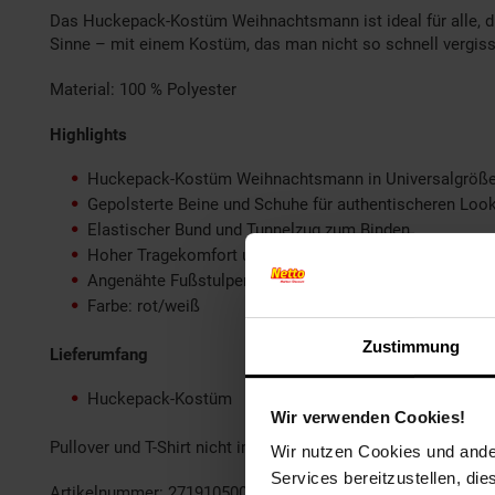
Das Huckepack-Kostüm Weihnachtsmann ist ideal für alle, di
Sinne – mit einem Kostüm, das man nicht so schnell vergiss
Material: 100 % Polyester
Highlights
Huckepack-Kostüm Weihnachtsmann in Universalgröß
Gepolsterte Beine und Schuhe für authentischeren Loo
Elastischer Bund und Tunnelzug zum Binden
Hoher Tragekomfort und perfekter Sitz
Angenähte Fußstulpen zum Verdecken der Schuhe
Farbe: rot/weiß
Zustimmung
Lieferumfang
Huckepack-Kostüm
Wir verwenden Cookies!
Pullover und T-Shirt nicht im Lieferumfang enthalten
Wir nutzen Cookies und ander
Services bereitzustellen, di
Artikelnummer: 2719105000