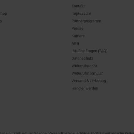
Kontakt
Shop
Impressum
pp
Partnerprogramm
Presse
Karriere
AGB
Häufige Fragen (FAQ)
Datenschutz
Widerrufsrecht
Widerrufsformular
Versand & Lieferung
Händler werden
ten
und zzgl. evtl. anfallender Versandkostenzuschläge. UVP: Unverbindliche Preis