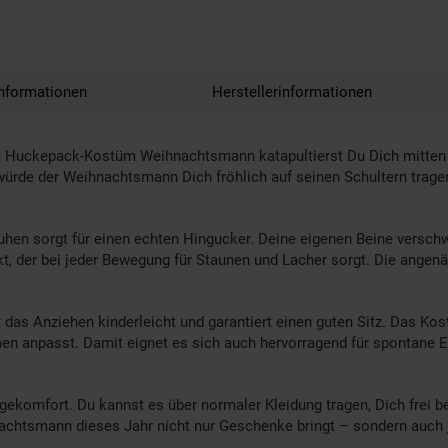
nformationen
Herstellerinformationen
dem Huckepack-Kostüm Weihnachtsmann katapultierst Du Dich mitten 
 würde der Weihnachtsmann Dich fröhlich auf seinen Schultern tragen
huhen sorgt für einen echten Hingucker. Deine eigenen Beine versc
t, der bei jeder Bewegung für Staunen und Lacher sorgt. Die angen
as Anziehen kinderleicht und garantiert einen guten Sitz. Das Kost
n anpasst. Damit eignet es sich auch hervorragend für spontane Ein
gekomfort. Du kannst es über normaler Kleidung tragen, Dich frei 
nachtsmann dieses Jahr nicht nur Geschenke bringt – sondern auch