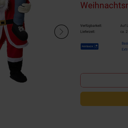
Weihnacht
Verfügbarkeit:
Auf 
Lieferzeit:
ca. 
Payback Punkte
Bas
Ext