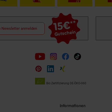
15€
**
m Newsletter anmelden
Gutschein
Folge
uns
auf
Bio Zertifizierung
DE-ÖKO-060
Unsere
Siegel
Informationen