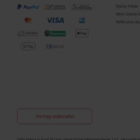
Meine Filiale
Mein Online-
Netto plus A
Vertrag widerrufen
Fußnoten
*Alle Preise in Euro (€) inkl. gesetzlicher Mehrwertsteuer, zzgl.
Versandkos