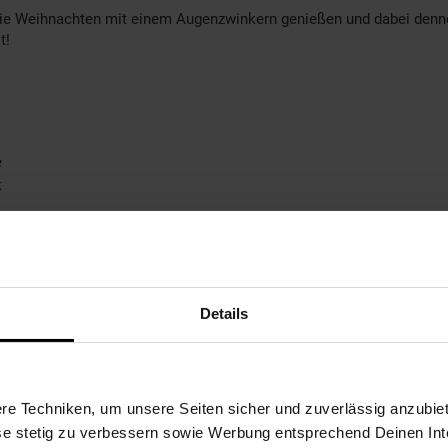
e Weihnachten mit einem Augenzwinkern genießen und dabei dennoch
t!
e
k
Details
e Techniken, um unsere Seiten sicher und zuverlässig anzubiet
ese stetig zu verbessern sowie Werbung entsprechend Deinen In