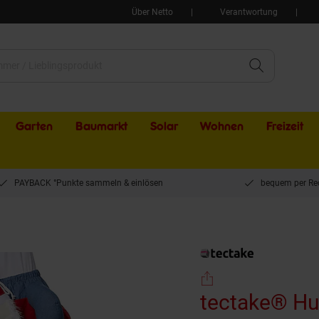
Über Netto
Verantwortung
Garten
Baumarkt
Solar
Wohnen
Freizeit
PAYBACK °Punkte sammeln & einlösen
bequem per Re
ake® Huckepack-Kostüm Weihnachtsmann
tectake® H