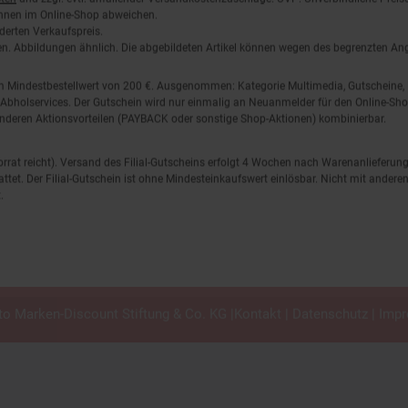
önnen im Online-Shop abweichen.
derten Verkaufspreis.
lten. Abbildungen ähnlich. Die abgebildeten Artikel können wegen des begrenzten A
em Mindestbestellwert von 200 €. Ausgenommen: Kategorie Multimedia, Gutscheine
Abholservices. Der Gutschein wird nur einmalig an Neuanmelder für den Online-Shop
anderen Aktionsvorteilen (PAYBACK oder sonstige Shop-Aktionen) kombinierbar.
 Vorrat reicht). Versand des Filial-Gutscheins erfolgt 4 Wochen nach Warenanlieferung
stattet. Der Filial-Gutschein ist ohne Mindesteinkaufswert einlösbar. Nicht mit and
.
o Marken-Discount Stiftung & Co. KG |
Kontakt
|
Datenschutz
|
Imp