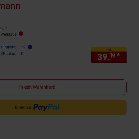
smann
Lager
2 Werktage
is°Punkte:
19
nur
ra°Punkte:
0
39.
*
nur 
19
In den Warenkorb