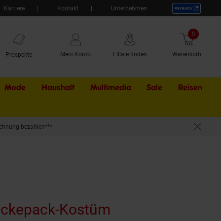
Karriere
Kontakt
Unternehmen
0
Artikel
Mein Konto
Filiale finden
Warenkorb
Prospekte
Mode
Haushalt
Multimedia
Sale
Externer Li
Reisen
chnung bezahlen***
uckepack-Kostüm