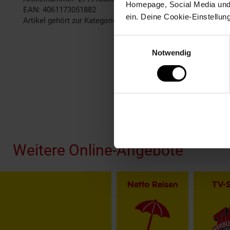
Homepage, Social Media und P
EAN: 4061173051882
ein. Deine Cookie-Einstellun
Artikel gehört zur Kategorie:
Kostüme & Verkleidungen
Einwilligungsauswahl
Notwendig
Fußzeile
Weitere Online-Angebote
Netto Reisen
TV-