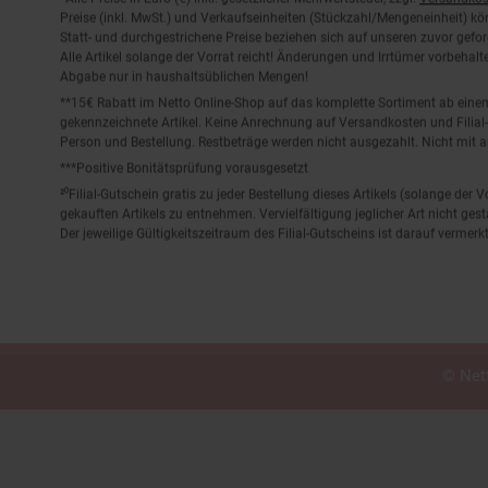
Preise (inkl. MwSt.) und Verkaufseinheiten (Stückzahl/Mengeneinheit) k
Statt- und durchgestrichene Preise beziehen sich auf unseren zuvor gefor
Alle Artikel solange der Vorrat reicht! Änderungen und Irrtümer vorbeha
Abgabe nur in haushaltsüblichen Mengen!
**15€ Rabatt im Netto Online-Shop auf das komplette Sortiment ab ein
gekennzeichnete Artikel. Keine Anrechnung auf Versandkosten und Filial-
Person und Bestellung. Restbeträge werden nicht ausgezahlt. Nicht mit 
***Positive Bonitätsprüfung vorausgesetzt
²⁰Filial-Gutschein gratis zu jeder Bestellung dieses Artikels (solange der
gekauften Artikels zu entnehmen. Vervielfältigung jeglicher Art nicht ge
Der jeweilige Gültigkeitszeitraum des Filial-Gutscheins ist darauf vermerkt
© Nett